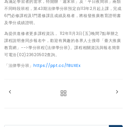
為滿足學習者的需求，特開辦「週末班」及「平日夜間班」兩類
不同時段班程，第43期法律學分班預定自113年2月起上課，完成
6門必修課程及1門選修課且成績及格者，將核發推廣教育證明書
及學分成績證明。
為提供進修者更多課程資訊， 112年11月3日(五)晚間7點舉辦之
課程說明會同步報名中，歡迎有興趣的各界人士搜尋「臺大推廣
教育網」-->學分班程(法律學分班)。課程相關資訊與報名簡章
可電洽(02)23620502查詢。
「法律學分班」
https://ppt.cc/fBUXEx