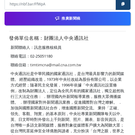
推廣新聞稿
發佈單位名稱：財團法人中央通訊社
新聞聯絡人：訊息服務核稿員
聯絡電話：02-25051180
聯絡信箱：
timtimcna@mail.cna.com.tw
中央通訊社是中華民國的國家通訊社，是台灣最具影響力的新聞媒
體。 經歷組織改造，1973年中央社改組為股份有限公司，以企業
方式經營；隨著民主化發展，1996年依據「中央通訊社設置條
例」改制為財團法人，定位為全民共有的國家通訊社，獨立超然執
行三大法定任務： ．辦理國內外新聞報導業務，服務大眾傳播媒
體。 ．辦理國家對外新聞通訊業務，促進國際對台灣之瞭解。 ．
加強與國際新聞通訊社合作，增進國際新聞交流。 秉持「正確、
領先、客觀、翔實」的基本原則，中央社專業新聞團隊每天以中、
英、日文即時對外發出上千則新聞、照片、圖表、影音與資訊，是
台灣唯一多語文新聞媒體，服務對象從媒體客戶擴大為閱聽大眾；
從台灣民眾延伸至全球僑胞與讀者，充分扮演「台灣之眼，世界之