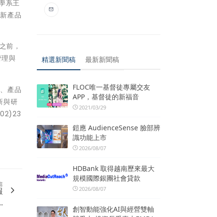
程學系王
索新產品
教之前，
管理與
精選新聞稿
最新新聞稿
FLOC唯一基督徒專屬交友
考、產品
APP，基督徒的新福音
新與研
2021/03/29
2)23
鎧應 AudienceSense 臉部辨
識功能上市
2026/08/07
HDBank 取得越南歷來最大
規模國際銀團社會貸款
篇
2026/08/07
報
.
創智動能強化AI與經營雙軸