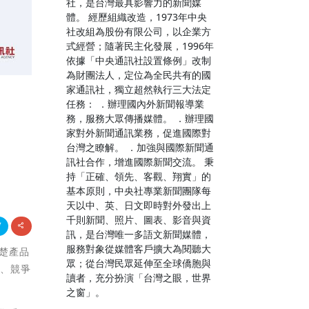
社，是台灣最具影響力的新聞媒
體。 經歷組織改造，1973年中央
社改組為股份有限公司，以企業方
式經營；隨著民主化發展，1996年
依據「中央通訊社設置條例」改制
為財團法人，定位為全民共有的國
家通訊社，獨立超然執行三大法定
任務： ．辦理國內外新聞報導業
務，服務大眾傳播媒體。 ．辦理國
家對外新聞通訊業務，促進國際對
台灣之瞭解。 ．加強與國際新聞通
訊社合作，增進國際新聞交流。 秉
持「正確、領先、客觀、翔實」的
基本原則，中央社專業新聞團隊每
天以中、英、日文即時對外發出上
千則新聞、照片、圖表、影音與資
訊，是台灣唯一多語文新聞媒體，
服務對象從媒體客戶擴大為閱聽大
清楚產品
眾；從台灣民眾延伸至全球僑胞與
計、競爭
讀者，充分扮演「台灣之眼，世界
之窗」。