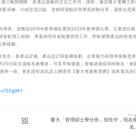
起，每週三晚間開辦「新產品策略與定位工作坊」課程，邀請臺大電機工
個案演練、分組交流討論、老師現場點評與學員經驗分享，讓各位思
程學系，曾獲頒2019年教學優良獎與2023年教學傑出獎。王教授任
BM研發軟體工程師、專案經理與各階層管理工作，對軟硬體產品的研發
完整樣貌。
題包含：新產品定義、產品設計與藍圖規劃、企業能力與競爭策略思
10月20日前完成報名繳費者，可享早鳥優惠；曾修讀過或同時報名「創
程折價券一張。更多課程資訊請上網捜尋【臺大推廣教育網】或來電洽詢(0
.cc/0Zg0RY
下一
臺大「管理碩士學分班」招生中，現在
名..