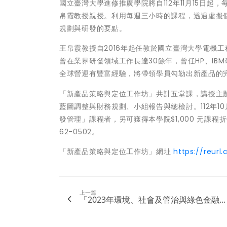
國立臺灣大學進修推廣學院將自112年11月15日
帛霞教授親授。利用每週三小時的課程，透過虛擬
規劃與研發的要點。
王帛霞教授自2016年起任教於國立臺灣大學電機工
曾在業界研發領域工作長達30餘年，曾任HP、I
全球營運有豐富經驗，將帶領學員勾勒出新產品的
「新產品策略與定位工作坊」共計五堂課，講授主
藍圖調整與財務規劃、小組報告與總檢討。112年
發管理」課程者，另可獲得本學院$1,000 元課
62-0502。
「新產品策略與定位工作坊」網址
https://reurl
上一篇
「2023年環境、社會及管治與綠色金融...