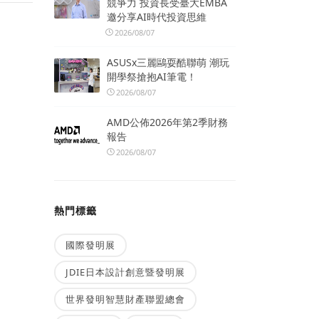
競爭力 投資長受臺大EMBA
邀分享AI時代投資思維
2026/08/07
ASUSx三麗鷗耍酷聯萌 潮玩
開學祭搶抱AI筆電！
2026/08/07
AMD公佈2026年第2季財務
報告
2026/08/07
熱門標籤
國際發明展
JDIE日本設計創意暨發明展
世界發明智慧財產聯盟總會