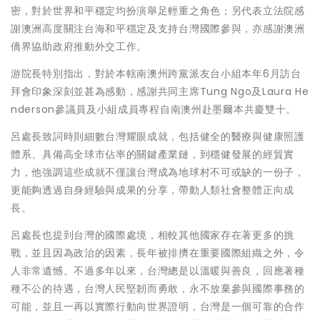
密，對於世界和平穩定均扮演舉足輕重之角色；另代表立法院感
謝澳洲高度關注台海和平穩定及支持台灣國際參與，亦感謝澳洲
僑界協助政府推動外交工作。
游院長特別指出，對於本轄南澳州跨黨派友台小組本年6月訪台
拜會印象深刻並甚為感動，感謝共同主席Tung Ngo及Laura He
nderson參議員及小組成員專程自南澳州赴墨爾本共慶雙十。
呂處長致詞時則細數台灣耀眼成就，包括健全的醫療與健康照護
體系、具備高全球市佔率的關鍵產業鏈，到穩健發展的經貿實
力，他強調這些成就不僅讓台灣成為地球村不可或缺的一份子，
更能夠透過自身經驗與成果的分享，帶動人類社會整體正向成
長。
呂處長也提到台灣的國際處境，相較其他國家存在著更多的挑
戰，並且因為政治的因素，長年被排擠在重要國際組織之外，令
人非常遺憾。不過多年以來，台灣總是以溫暖與善良，回應著種
種不公的待遇，台灣人民堅韌而勇敢，永不放棄參與國際事務的
可能，並且一再以實際行動向世界證明，台灣是一個可靠的合作