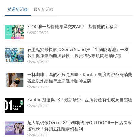
精選新聞稿
最新新聞稿
FLOC唯一基督徒專屬交友APP，基督徒的新福音
2021/03/29
石墨點穴最快解法GenerStand推「生物能電池」一機
多用健康兼顧能源韌性！募資將啟動填問卷抽好禮
2026/08/10
一杯咖啡，喝的不只是風味：Kantar 凱度揭密台灣消費
者正以永續標準重新選擇咖啡品牌
2026/08/10
Kantar 凱度與 JKR 最新研究 : 品牌資產有七成來自體驗
2026/08/10
超人氣偶像Ozone 8/15即將現身OUTDOOR一日店長浪
漫寵粉！解鎖近距離夢幻福利！
2026/08/10