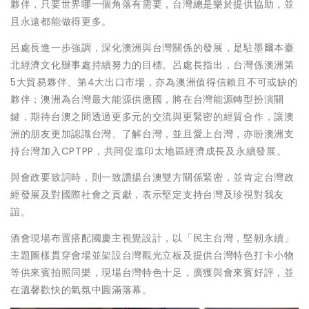
夥伴，只要世界哪一個角落有需要，台灣總是樂於提供協助，並
且永遠都能做得更多。
呂處長進一步強調，深化澳洲與台灣關係的發展，是駐墨爾本臺
北經濟文化辦事處持續努力的目標。呂處長指出，台灣係澳洲第
5大貿易夥伴、第4大出口市場，亦為澳洲值得信賴且不可或缺的
夥伴；澳洲為台灣最大能源供應國，將在台灣能源轉型扮演關
鍵，期待台澳之間透過更多元的交流與更緊密的經貿合作，讓澳
洲的朋友更加認識台灣、了解台灣，並且愛上台灣，亦盼澳洲支
持台灣加入CPTPP，共同促進印太地區經濟成長及永續發展。
與會政要致詞時，則一致讚揚台澳雙方關係緊密，並肯定台灣政
經發展及對國際社會之貢獻，表示堅定支持台灣及珍視對我友
誼。
酒會現場布置搭配國慶主視覺設計，以「民主台灣，堅韌永續」
主題圖樣貫穿會場並架設台灣觀光立板及提供台灣特色打卡小物
等供來賓拍照同樂，現場台灣特色十足，廣獲與會來賓好評，並
在溫馨歡快的氣氛中圓滿落幕。