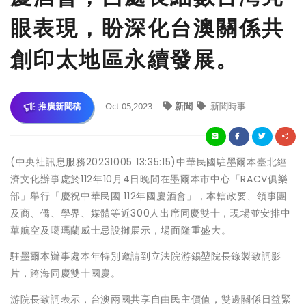
眼表現，盼深化台澳關係共
創印太地區永續發展。
Oct 05,2023
新聞
新聞時事
推廣新聞稿
(中央社訊息服務20231005 13:35:15)中華民國駐墨爾本臺北經
濟文化辦事處於112年10月4日晚間在墨爾本市中心「RACV俱樂
部」舉行「慶祝中華民國 112年國慶酒會」，本轄政要、領事團
及商、僑、學界、媒體等近300人出席同慶雙十，現場並安排中
華航空及噶瑪蘭威士忌設攤展示，場面隆重盛大。
駐墨爾本辦事處本年特別邀請到立法院游錫堃院長錄製致詞影
片，跨海同慶雙十國慶。
游院長致詞表示，台澳兩國共享自由民主價值，雙邊關係日益緊