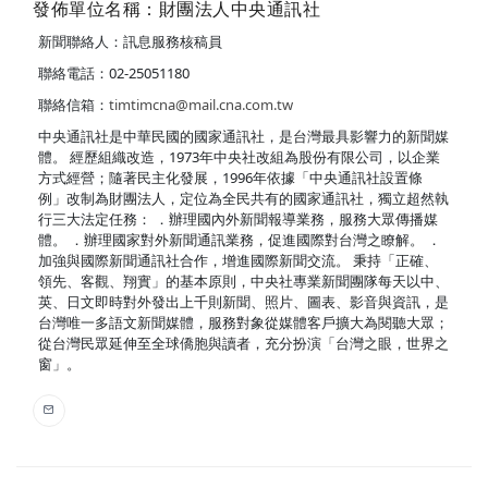
發佈單位名稱：財團法人中央通訊社
新聞聯絡人：訊息服務核稿員
聯絡電話：02-25051180
聯絡信箱：
timtimcna@mail.cna.com.tw
中央通訊社是中華民國的國家通訊社，是台灣最具影響力的新聞媒
體。 經歷組織改造，1973年中央社改組為股份有限公司，以企業
方式經營；隨著民主化發展，1996年依據「中央通訊社設置條
例」改制為財團法人，定位為全民共有的國家通訊社，獨立超然執
行三大法定任務： ．辦理國內外新聞報導業務，服務大眾傳播媒
體。 ．辦理國家對外新聞通訊業務，促進國際對台灣之瞭解。 ．
加強與國際新聞通訊社合作，增進國際新聞交流。 秉持「正確、
領先、客觀、翔實」的基本原則，中央社專業新聞團隊每天以中、
英、日文即時對外發出上千則新聞、照片、圖表、影音與資訊，是
台灣唯一多語文新聞媒體，服務對象從媒體客戶擴大為閱聽大眾；
從台灣民眾延伸至全球僑胞與讀者，充分扮演「台灣之眼，世界之
窗」。