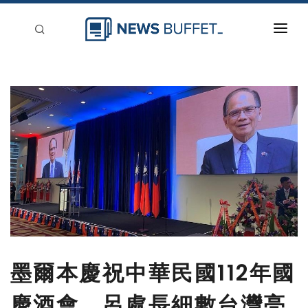
回到首頁
新聞稿分類
登入
刊登
墨爾本慶祝中華民國112年國
慶酒會，呂處長細數台灣亮