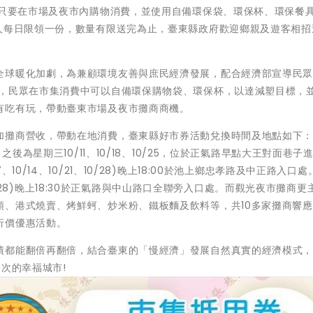
眾只要在市場及夜市內購物消費，並使用自備環保袋、環保杯、環保餐
每人每日限領一份，數量有限送完為止，臺東縣政府歡迎鄉親及遊客相招
全球暖化加劇，為兼顧環境友善與庶民經濟發展，配合經濟部宣導民
念，民眾在市集消費中可以自備環保購物袋、環保杯，以達減塑目標，
有吃有玩，帶動臺東市場及夜市攤商商機。
加攤商營收，帶動在地消費，臺東縣好市券活動兌換時間及地點如下
之後為星期三10/11、10/18、10/25，位於正氣路早點大王對面巷子
0/14、10/21、10/28)晚上18:00於池上鄉忠孝路及中正路入口
、10/28)晚上18:30於正氣路與中山路口全聯旁入口處。而觀光夜市攤商更
頭、港式燒賣、烤鮮蚵、炒米粉、鐵板麵及飲料等，共10多家攤商響
折價優惠活動。
績都能翻倍再翻倍，結合臺東的「慢經濟」發展自然真實的經濟模式
次的幸福城市!