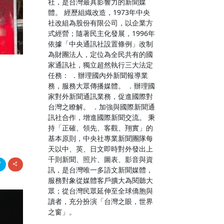
社，是台灣最具影響力的新聞媒
體。 經歷組織改造，1973年中央
社改組為股份有限公司，以企業方
式經營；隨著民主化發展，1996年
依據「中央通訊社設置條例」改制
為財團法人，定位為全民共有的國
家通訊社，獨立超然執行三大法定
、
任務： ．辦理國內外新聞報導業
務，服務大眾傳播媒體。 ．辦理國
家對外新聞通訊業務，促進國際對
台灣之瞭解。 ．加強與國際新聞通
訊社合作，增進國際新聞交流。 秉
持「正確、領先、客觀、翔實」的
基本原則，中央社專業新聞團隊每
天以中、英、日文即時對外發出上
千則新聞、照片、圖表、影音與資
訊，是台灣唯一多語文新聞媒體，
服務對象從媒體客戶擴大為閱聽大
眾；從台灣民眾延伸至全球僑胞與
讀者，充分扮演「台灣之眼，世界
之窗」。