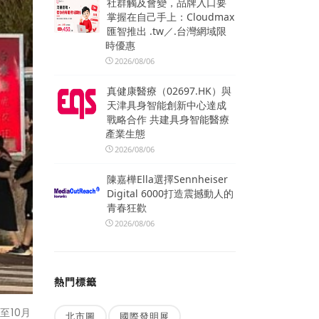
社群觸及會變，品牌入口要
掌握在自己手上：Cloudmax
匯智推出 .tw／.台灣網域限
時優惠
2026/08/06
真健康醫療（02697.HK）與
天津具身智能創新中心達成
戰略合作 共建具身智能醫療
產業生態
2026/08/06
陳嘉樺Ella選擇Sennheiser
Digital 6000打造震撼動人的
青春狂歡
2026/08/06
熱門標籤
至10月
北市圖
國際發明展