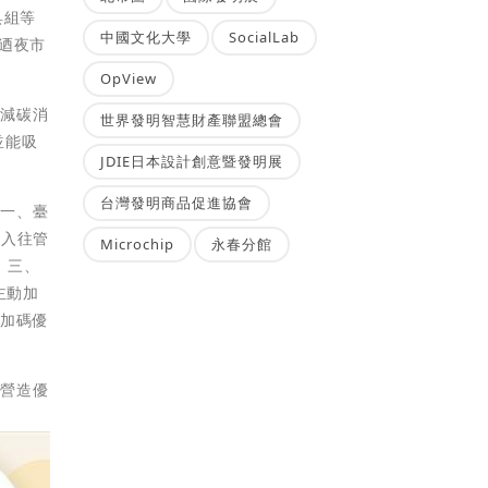
具組等
中國文化大學
SocialLab
迺夜市
OpView
眾減碳消
世界發明智慧財產聯盟總會
並能吸
JDIE日本設計創意暨發明展
台灣發明商品促進協會
：一、臺
進入往管
Microchip
永春分館
處。三、
主動加
應加碼優
，營造優