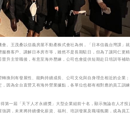
機會。王茂桑以信義房屋不動產株式會社為例，「日本信義台灣課」
灣服務客戶、講解日本房市等，雖然不是長期駐日，但為了讓同仁更
若晉升主管職後，有意至海外歷練，公司也會提供短期赴日培訓等補
望轉換到有發展性、能夠持續成長、公司文化與自身理念相近的企業
定，因為全台直營又有海外營業據點，各單位也都有相對應的員工訓
獲得第一屆「天下人才永續獎」大型企業組前十名，顯示無論在人才投
屋強調，未來將持續優化薪資、福利、培訓發展及職場氛圍，成為員
。