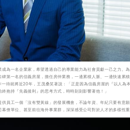
業成為一名企業家，希望透過自己的專業能力為社會貢獻一己之力。
口碑第一名的信義房屋，擔任房仲業務，一邊累積人脈、一邊快速累
作一待就將近20年，王茂桑笑著說：「正是因為信義房屋的『以人為
始終抱持『先義後利』的思考方式，時時刻刻影響著他！」
提供員工一個「沒有雙黃線」的發展機會，不論年資、年紀只要有意
司幕僚單位、甚至前往海外事業群，深深感受公司對於人才的多樣性