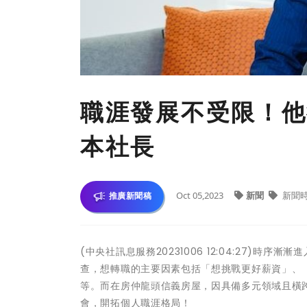
職涯發展不受限！他
本社長
Oct 05,2023
新聞
新聞
推廣新聞稿
(中央社訊息服務20231006 12:04:27)
查，想轉職的主要因素包括「想挑戰更好薪資」、
等。而在房仲龍頭信義房屋，因具備多元領域且橫
會，開拓個人職涯格局！