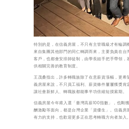
特別的是，在信義房屋，不只有主管職級才有輪調
來自集團其他部門的同仁轉調而來，主要負責在台
客戶，也都會安排師徒制，由學長姐手把手帶領，
供相關完善的教育制度。
王茂桑指出，許多轉職族除了在意薪資漲幅，更希
義房屋來說，不只員工福利、薪資條件屢屢獲獎肯
讓社會新鮮人、轉職族都能事半功倍縮短摸索期。
信義房屋今年甫入選「臺灣高薪100指數」，也剛
酬激勵等面向，都是台灣企業「資優生」。信義房
有力的支持，也歡迎更多正在思考轉職方向者加入