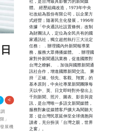
社，是台灣最具影響力的新聞媒
體。 經歷組織改造，1973年中央
社改組為股份有限公司，以企業方
式經營；隨著民主化發展，1996年
依據「中央通訊社設置條例」改制
為財團法人，定位為全民共有的國
家通訊社，獨立超然執行三大法定
任務： ．辦理國內外新聞報導業
屋日
務，服務大眾傳播媒體。 ．辦理國
家對外新聞通訊業務，促進國際對
台灣之瞭解。 ．加強與國際新聞通
訊社合作，增進國際新聞交流。 秉
持「正確、領先、客觀、翔實」的
基本原則，中央社專業新聞團隊每
天以中、英、日文即時對外發出上
千則新聞、照片、圖表、影音與資
訊，是台灣唯一多語文新聞媒體，
服務對象從媒體客戶擴大為閱聽大
站調
眾；從台灣民眾延伸至全球僑胞與
受限」
讀者，充分扮演「台灣之眼，世界
外發展機
之窗」。