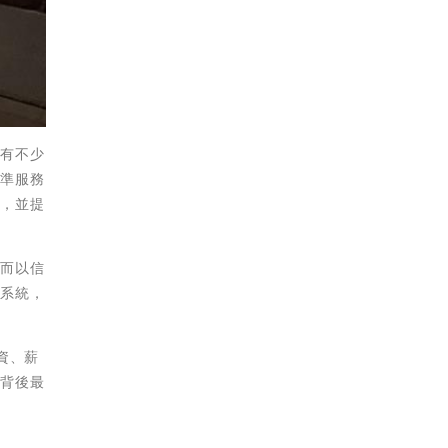
就有不少
精準服務
助，並提
；而以信
練系統，
資、薪
工背後最