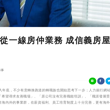
從一線房仲業務 成信義房
時事
時序漸漸進入年底，不少有意轉換跑道的轉職族也開始思考下一步；人力銀行網
「希望尋求友善職場」、「原公司沒有完善職能培訓」、「職涯發展
跨海內外的事業群，在薪資福利、員工培育制度上十分完善，更有海