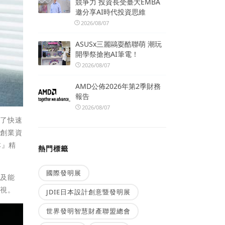
競爭力 投資長受臺大EMBA
邀分享AI時代投資思維
2026/08/07
ASUSx三麗鷗耍酷聯萌 潮玩
開學祭搶抱AI筆電！
2026/08/07
AMD公佈2026年第2季財務
報告
2026/08/07
為了快速
積創業資
本』精
熱門標籤
國際發明展
願及能
重視。
JDIE日本設計創意暨發明展
世界發明智慧財產聯盟總會