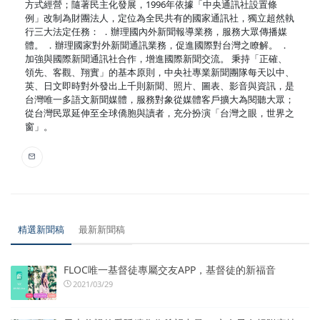
方式經營；隨著民主化發展，1996年依據「中央通訊社設置條
例」改制為財團法人，定位為全民共有的國家通訊社，獨立超然執
行三大法定任務： ．辦理國內外新聞報導業務，服務大眾傳播媒
體。 ．辦理國家對外新聞通訊業務，促進國際對台灣之瞭解。 ．
加強與國際新聞通訊社合作，增進國際新聞交流。 秉持「正確、
領先、客觀、翔實」的基本原則，中央社專業新聞團隊每天以中、
英、日文即時對外發出上千則新聞、照片、圖表、影音與資訊，是
台灣唯一多語文新聞媒體，服務對象從媒體客戶擴大為閱聽大眾；
從台灣民眾延伸至全球僑胞與讀者，充分扮演「台灣之眼，世界之
窗」。
精選新聞稿
最新新聞稿
FLOC唯一基督徒專屬交友APP，基督徒的新福音
2021/03/29