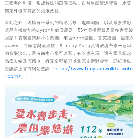
三張圳的引灌，形成特殊的田園景觀，自然生態資源豐富，水質
穩定外也有豐富的灌溉效益。
除此之外，現場有一系列的精彩活動、趣味闖關、以及眾多摸彩
獎品有機會能將Dyson無線吸塵器、55寸電視螢幕及眾多家電帶
回家！表演邀請到小樹樂團、宅吉band樂團、艾克樂團、巨砲G
power、白頭翁與金絲雀、Stanley Yang及御鼓坊帶來一連串
的音樂演出，還有尚水市集可以逛，有吃也有玩！還有限量紀念
品漁夫帽及涼感巾，有完全程還可以拿完走禮野餐墊，詳細活動
資訊請上官方網站查詢（
https://www.toayuanwalkforwate
r.com/
）。