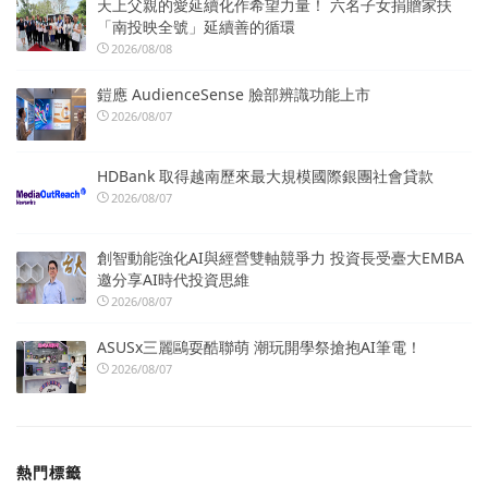
天上父親的愛延續化作希望力量！ 六名子女捐贈家扶
「南投映全號」延續善的循環
2026/08/08
鎧應 AudienceSense 臉部辨識功能上市
2026/08/07
HDBank 取得越南歷來最大規模國際銀團社會貸款
2026/08/07
創智動能強化AI與經營雙軸競爭力 投資長受臺大EMBA
邀分享AI時代投資思維
2026/08/07
ASUSx三麗鷗耍酷聯萌 潮玩開學祭搶抱AI筆電！
2026/08/07
熱門標籤