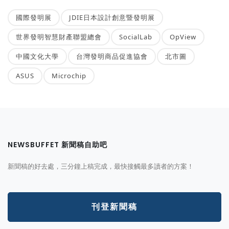
國際發明展
JDIE日本設計創意暨發明展
世界發明智慧財產聯盟總會
SocialLab
OpView
中國文化大學
台灣發明商品促進協會
北市圖
ASUS
Microchip
NEWSBUFFET 新聞稿自助吧
新聞稿的好去處，三分鐘上稿完成，最快接觸最多讀者的方案！
刊登新聞稿