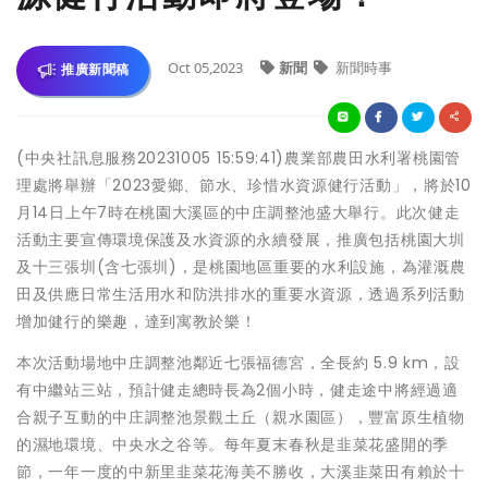
Oct 05,2023
新聞
新聞時事
推廣新聞稿
(中央社訊息服務20231005 15:59:41)農業部農田水利署桃園管
理處將舉辦「2023愛鄉、節水、珍惜水資源健行活動」，將於10
月14日上午7時在桃園大溪區的中庄調整池盛大舉行。此次健走
活動主要宣傳環境保護及水資源的永續發展，推廣包括桃園大圳
及十三張圳(含七張圳)，是桃園地區重要的水利設施，為灌溉農
田及供應日常生活用水和防洪排水的重要水資源，透過系列活動
增加健行的樂趣，達到寓教於樂！
本次活動場地中庄調整池鄰近七張福德宮，全長約 5.9 km，設
有中繼站三站，預計健走總時長為2個小時，健走途中將經過適
合親子互動的中庄調整池景觀土丘（親水園區），豐富原生植物
的濕地環境、中央水之谷等。每年夏末春秋是韭菜花盛開的季
節，一年一度的中新里韭菜花海美不勝收，大溪韭菜田有賴於十