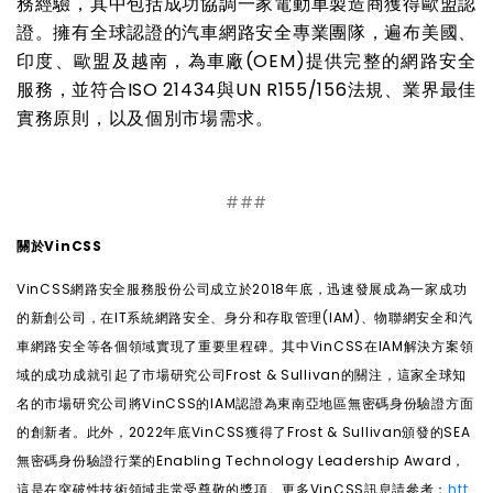
務經驗，其中包括成功協調一家電動車製造商獲得歐盟認
證。擁有全球認證的汽車網路安全專業團隊，遍布美國、
印度、歐盟及越南，為車廠(OEM)提供完整的網路安全
服務，並符合ISO 21434與UN R155/156法規、業界最佳
實務原則，以及個別市場需求。
###
關於VinCSS
VinCSS
網路安全服務股份公司成立於2018年底，迅速發展成為一家成功
的新創公司，在IT系統網路安全、身分和存取管理(IAM)、物聯網安全和汽
車網路安全等各個領域實現了重要里程碑。其中VinCSS在IAM解決方案領
域的成功成就引起了市場研究公司Frost & Sullivan的關注，這家全球知
名的市場研究公司將VinCSS的IAM認證為東南亞地區無密碼身份驗證方面
的創新者。此外，2022年底VinCSS獲得了Frost & Sullivan頒發的SEA
無密碼身份驗證行業的Enabling Technology Leadership Award，
這是在突破性技術領域非常受尊敬的獎項。更多VinCSS訊息請參考：
htt