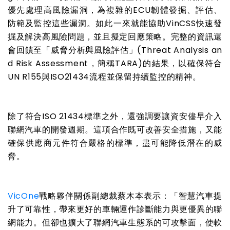
優先處理高風險漏洞，為複雜的ECU韌體發掘、評估、
防範及監控這些漏洞。如此一來就能協助VinCSS快速發
掘及解決高風險問題，並且擬定回應策略。完整的資訊還
會回饋至「威脅分析與風險評估」(Threat Analysis an
d Risk Assessment，簡稱TARA)的結果，以確保符合
UN R155與ISO21434流程並保留持續監控的精神。
除了符合ISO 21434標準之外，還強調要讓資安儘早介入
聯網汽車的開發週期。這項合作既可改善安全措施，又能
確保供應商元件符合嚴格的標準，盡可能降低潛在的威
脅。
VicOne
戰略夥伴關係副總裁蔡木本表示：「智慧汽車提
升了可靠性，帶來更好的車輛運作診斷能力與更優異的聯
網能力。但卻也擴大了聯網汽車生態系的可攻擊面，使軟