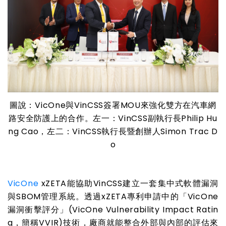
圖說：VicOne與VinCSS簽署MOU來強化雙方在汽車網
路安全防護上的合作。左一：VinCSS副執行長Philip Hu
ng Cao，左二：VinCSS執行長暨創辦人Simon Trac D
o
VicOne
xZETA
能協助VinCSS建立一套集中式軟體漏洞
與SBOM管理系統。透過xZETA專利申請中的「VicOne
漏洞衝擊評分」(VicOne Vulnerability Impact Ratin
g，簡稱VVIR)技術，廠商就能整合外部與內部的評估來