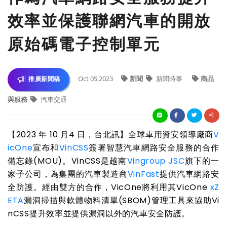
效率並保護聯網汽車的開放
原始碼電子控制單元
Oct 05,2023
新聞
新聞時事
商品
推廣新聞稿
與服務
汽車交通
【2023 年 10 月4 日，台北訊】全球車用資安領導廠商
V
icOne
宣布和
VinCSS
簽署智慧汽車網路安全服務的合作
備忘錄(MOU)。VinCSS是越南
Vingroup JSC
旗下的一
家子公司，為集團的汽車製造商
VinFast
提供汽車網路安
全防護。經由雙方的合作，VicOne將利用其VicOne
xZ
ETA
漏洞掃描與軟體物料清單(SBOM)管理工具來協助Vi
nCSS提升效率並提供漏洞以外的汽車安全防護。