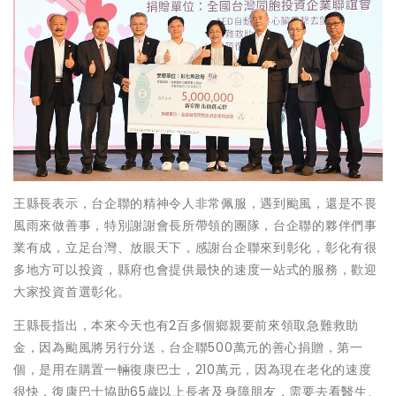
王縣長表示，台企聯的精神令人非常佩服，遇到颱風，還是不畏
風雨來做善事，特別謝謝會長所帶領的團隊，台企聯的夥伴們事
業有成，立足台灣、放眼天下，感謝台企聯來到彰化，彰化有很
多地方可以投資，縣府也會提供最快的速度一站式的服務，歡迎
大家投資首選彰化。
王縣長指出，本來今天也有2百多個鄉親要前來領取急難救助
金，因為颱風將另行分送，台企聯500萬元的善心捐贈，第一
個，是用在購置一輛復康巴士，210萬元，因為現在老化的速度
很快，復康巴士協助65歲以上長者及身障朋友，需要去看醫生、