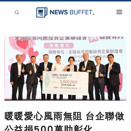
回到首頁
新聞稿分類
登入
刊登
暖暖愛心風雨無阻 台企聯做
公益捐500萬助彰化