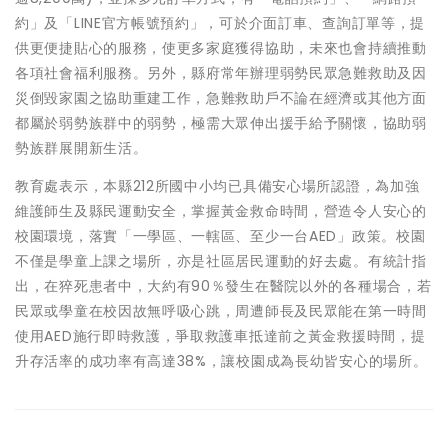
約」及「LINE官方帳號預約」，可於介面訂車、查詢訂單等，提
供更便捷貼心的服務，使更多家庭獲得協助，未來也會持續推動
各項社會福利服務。另外，縣府常年辦理弱勢民眾急難救助及因
災倒毀家園之協助重建工作，急難救助戶不論在經濟或其他方面
都屬於弱勢族群中的弱勢，極需大眾伸出援手給予關懷，協助弱
勢族群展開新生活。
教育處表示，本縣212所國中小均已具備安心場所認證，為加強
維護師生及縣民運動安全，掌握黃金救命時間，營造令人安心的
校園環境，落實「一學區、一轄區、至少一台AED」政策。校園
不僅是學童上課之場所，亦是社區居民運動的好去處。有統計指
出，在猝死患者中，大約有90％發生在醫院以外的各種場合，若
民眾或學童在校因故無呼吸心跳，周遭師長及民眾能在第一時間
使用AED施行即時救護，爭取救護車抵達前之黃金救援時間，提
升存活率的成功率有高達38%，讓校園成為長幼皆安心的場所。