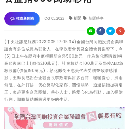
Oct 05,2023
新聞
新聞時事
推廣新聞稿
(中央社訊息服務20231005 17:05:34)全國台灣同胞投資企業聯
誼會有多位成員為彰化人，在李政宏會長及全體會員集資下，今
(5)日上午在縣府中庭捐贈新台幣500萬元，作為彰化縣購置1輛
高頂復康巴士(價值210萬元)、社會救助金100萬元及學校AED急
救設備(價值190萬元)，彰化縣長王惠美代表受贈並致贈感謝
狀，王縣長感謝台企聯會長李政宏與許多台商，暖暖愛心、風雨
無阻，在外打拚，仍心繫彰化家鄉，關懷弱勢，透過捐贈拋磚引
玉，喚起更多企業團體、善心人士，將愛心化為行動，加入捐贈
行列，期盼幫助縣民過更好的生活。