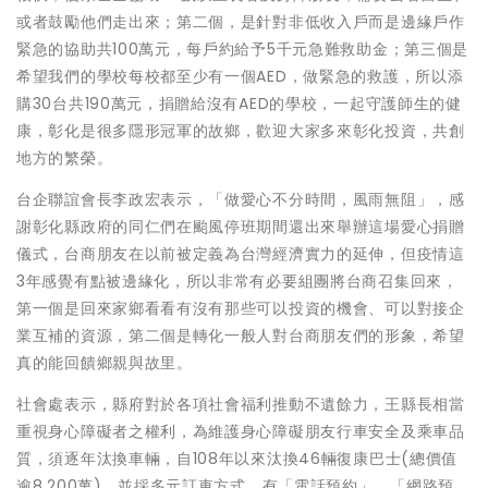
或者鼓勵他們走出來；第二個，是針對非低收入戶而是邊緣戶作
緊急的協助共100萬元，每戶約給予5千元急難救助金；第三個是
希望我們的學校每校都至少有一個AED，做緊急的救護，所以添
購30台共190萬元，捐贈給沒有AED的學校，一起守護師生的健
康，彰化是很多隱形冠軍的故鄉，歡迎大家多來彰化投資，共創
地方的繁榮。
台企聯誼會長李政宏表示，「做愛心不分時間，風雨無阻」，感
謝彰化縣政府的同仁們在颱風停班期間還出來舉辦這場愛心捐贈
儀式，台商朋友在以前被定義為台灣經濟實力的延伸，但疫情這
3年感覺有點被邊緣化，所以非常有必要組團將台商召集回來，
第一個是回來家鄉看看有沒有那些可以投資的機會、可以對接企
業互補的資源，第二個是轉化一般人對台商朋友們的形象，希望
真的能回饋鄉親與故里。
社會處表示，縣府對於各項社會福利推動不遺餘力，王縣長相當
重視身心障礙者之權利，為維護身心障礙朋友行車安全及乘車品
質，須逐年汰換車輛，自108年以來汰換46輛復康巴士(總價值
逾8,200萬)，並採多元訂車方式，有「電話預約」、「網路預