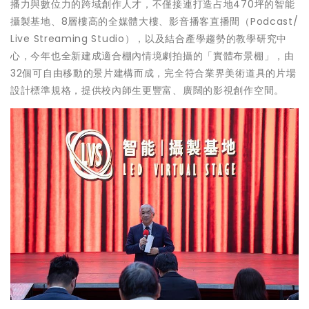
播力與數位力的跨域創作人才，不僅接連打造占地470坪的智能
攝製基地、8層樓高的全媒體大樓、影音播客直播間（Podcast/
Live Streaming Studio），以及結合產學趨勢的教學研究中
心，今年也全新建成適合棚內情境劇拍攝的「實體布景棚」，由
32個可自由移動的景片建構而成，完全符合業界美術道具的片場
設計標準規格，提供校內師生更豐富、廣闊的影視創作空間。