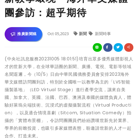
團參訪：超乎期待
Oct 05,2023
新聞
新聞時事
推廣新聞稿
(中央社訊息服務20231005 18:01:51)培育出眾多優秀媒體影視人
才的世新大學，在全球華語圈的新聞、廣播、電視、電影等領域
名聞遐邇，今（10/5）日由中華民國僑務委員會安排2023海外
華文媒體訪問團到訪，特別於全國唯一以教學為主的「LVS智能
攝製基地」（LED Virtual Stage）進行產學交流，讓來自美
國、加拿大、英國、法國、巴西、澳洲及泰國的媒體負責人，體
驗好萊塢尖端技術、沉浸式的虛擬攝製流程（Virtual Producti
on），以及適合情境喜劇（Sitcom, Situation Comedy）拍
攝的「實體布景棚」，令訪問團團員們紛紛讚嘆世新先於業界、
學界的前瞻投資，也吸引多家媒體表態，盼邀請世新的人才一起
合作、打造未來。