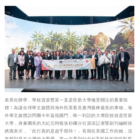
差異化辦學、學校資源豐富一直是世新大學備受關注的重要指
標！為讓全球華文媒體與海外民眾看見臺灣最棒最美的事物，海
外華文媒體訪問團今年返抵國門，唯一到訪的大專院校就是世新
大學，身兼團長的大紀元時報洛杉磯分社資深記者暨副刊編輯徐
綉惠表示，「此行真的是超乎期待！」長期在美國工作的她，沒
有想到是在台灣的大學裡，第一次看到結合AI高科技的前端影視