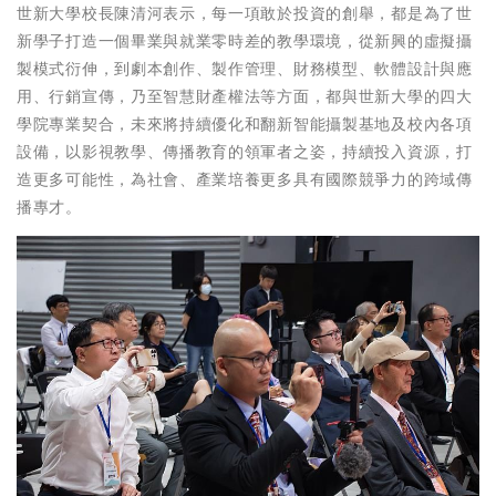
世新大學校長陳清河表示，每一項敢於投資的創舉，都是為了世
新學子打造一個畢業與就業零時差的教學環境，從新興的虛擬攝
製模式衍伸，到劇本創作、製作管理、財務模型、軟體設計與應
用、行銷宣傳，乃至智慧財產權法等方面，都與世新大學的四大
學院專業契合，未來將持續優化和翻新智能攝製基地及校內各項
設備，以影視教學、傳播教育的領軍者之姿，持續投入資源，打
造更多可能性，為社會、產業培養更多具有國際競爭力的跨域傳
播專才。