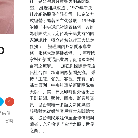
社，是台灣最具影響力的新聞媒
體。 經歷組織改造，1973年中央
社改組為股份有限公司，以企業方
式經營；隨著民主化發展，1996年
依據「中央通訊社設置條例」改制
為財團法人，定位為全民共有的國
家通訊社，獨立超然執行三大法定
任務： ．辦理國內外新聞報導業
O
務，服務大眾傳播媒體。 ．辦理國
家對外新聞通訊業務，促進國際對
台灣之瞭解。 ．加強與國際新聞通
訊社合作，增進國際新聞交流。 秉
持「正確、領先、客觀、翔實」的
基本原則，中央社專業新聞團隊每
天以中、英、日文即時對外發出上
千則新聞、照片、圖表、影音與資
訊，是台灣唯一多語文新聞媒體，
服務對象從媒體客戶擴大為閱聽大
提供便
眾；從台灣民眾延伸至全球僑胞與
成，省時
讀者，充分扮演「台灣之眼，世界
之窗」。