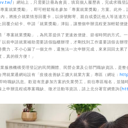
ov.tw/
）網站上，只需要註冊為會員，填寫個人履歷表，完成求職登
-專案就業獎勵」，即可輕鬆報名參加「專案就業獎勵」方案。此外，
日內，將推介就業情形回覆卡，以掛號郵寄、親自或委託他人等送達方
上回覆介紹卡、申請「就業獎勵」津貼，讓整個申辦流程更加輕鬆便
請「專案就業獎勵」，為民眾提供了更速效便捷、節省時間的方式。
「以前申請就業補助需要請假臨櫃辦理，才剛找到工作還要請假去辦
時費力，不小心漏了一個文件，還無法一次申辦完成，來來回回太累
度，真的很方便！」
就業服務機構受理登記的民間團體、民營企業及公部門職缺資訊，是整
台灣就業通網站設有「疫後改善缺工擴大就業方案」專區（網址：
htt
即時職缺訊息。歡迎有意參加方案的失業勞工，前往專區報名，並隨
線上申辦流程或專案職缺、徵才活動等資訊，請上北分署官網查詢(
ht