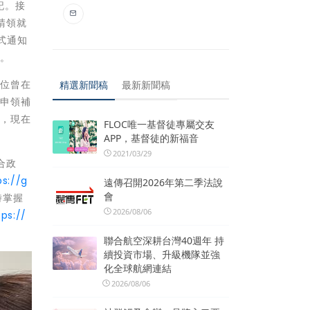
記。接
請領就
式通知
捷。
一位曾在
精選新聞稿
最新新聞稿
理申領補
了，現在
FLOC唯一基督徒專屬交友
APP，基督徒的新福音
2021/03/29
合政
ps://g
遠傳召開2026年第二季法說
會
時掌握
2026/08/06
tps://
聯合航空深耕台灣40週年 持
續投資市場、升級機隊並強
化全球航網連結
2026/08/06