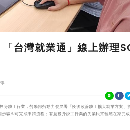
 「台灣就業通」線上辦理S
時事
 為鼓勵民眾投身缺工行業，勞動部勞動力發展署「疫後改善缺工擴大就業方案」
個步驟即可完成申請流程；有意投身缺工行業的失業民眾輕鬆在家完