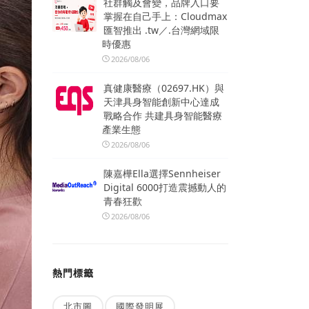
社群觸及會變，品牌入口要
掌握在自己手上：Cloudmax
匯智推出 .tw／.台灣網域限
時優惠
2026/08/06
真健康醫療（02697.HK）與
天津具身智能創新中心達成
戰略合作 共建具身智能醫療
產業生態
2026/08/06
陳嘉樺Ella選擇Sennheiser
Digital 6000打造震撼動人的
青春狂歡
2026/08/06
熱門標籤
北市圖
國際發明展