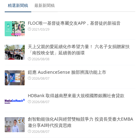
精選新聞稿
最新新聞稿
FLOC唯一基督徒專屬交友APP，基督徒的新福音
2021/03/29
天上父親的愛延續化作希望力量！ 六名子女捐贈家扶
「南投映全號」延續善的循環
2026/08/08
鎧應 AudienceSense 臉部辨識功能上市
2026/08/07
HDBank 取得越南歷來最大規模國際銀團社會貸款
2026/08/07
創智動能強化AI與經營雙軸競爭力 投資長受臺大EMBA
邀分享AI時代投資思維
2026/08/07