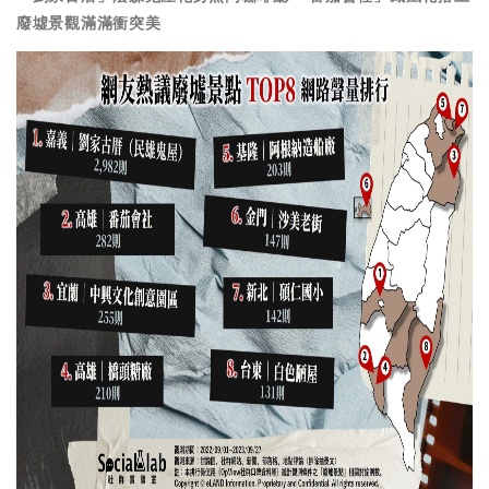
廢墟景觀滿滿衝突美