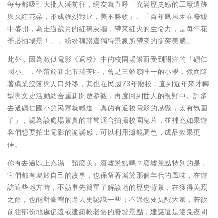
每每都吸引大批人潮前往，網友就直呼「充滿歷史感的工廠遺跡
與火紅花朵，形成強烈對比，美不勝收」、「百年鳳凰木在廢墟
中盛開，為走過歲月的紅磚灰牆，帶來紅火的生命力，是每年花
季必拍場景！」，紛紛稱讚這獨特景象所帶來的衝突美感。
此外，因為激似電影《返校》中的校園場景而受到關注的「碩仁
國小」，坐落於新北市瑞芳區，曾是三貂嶺唯一的小學，然而隨
著礦業沒落與人口外移，其也在民國73年廢校，直到近年來才轉
型與文史活動結合重新開放參觀，再度回到世人的視野中。許多
去過碩仁國小的民眾就喊道「真的有返校電影的感覺，太有氛圍
了」，認為該處場景真的非常適合拍攝校園鬼片，並補充如果遊
客們想要拍出電影的詭譎感，可以利用濾鏡調色，成品效果更
佳。
你有去過以上充滿「頹廢美」廢墟景點嗎？廢墟景點特別的是，
它們都有屬於自己的故事，也保留著屬於那個年代的風味，在遊
訪這些地方時，不妨事先簡單了解該地的歷史背景，在獲得美照
之餘，也能對臺灣的過去更認識一些；不過也要提醒大家，若欲
前往部份地處偏遠或建築較老舊的廢墟景點，建議還是避免夜間