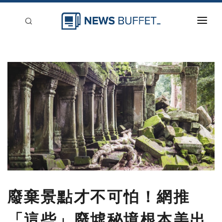
回到首頁
新聞稿分類
登入
刊登
廢棄景點才不可怕！網推
「這些」廢墟秘境根本美出