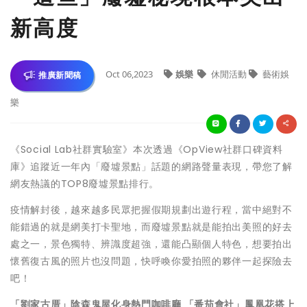
新高度
Oct 06,2023
娛樂
休閒活動
藝術娛
推廣新聞稿
樂
《Social Lab社群實驗室》本次透過《OpView社群口碑資料
庫》追蹤近一年內「廢墟景點」話題的網路聲量表現，帶您了解
網友熱議的TOP8廢墟景點排行。
疫情解封後，越來越多民眾把握假期規劃出遊行程，當中絕對不
能錯過的就是網美打卡聖地，而廢墟景點就是能拍出美照的好去
處之一，景色獨特、辨識度超強，還能凸顯個人特色，想要拍出
懷舊復古風的照片也沒問題，快呼喚你愛拍照的夥伴一起探險去
吧！
「劉家古厝」陰森鬼屋化身熱門咖啡廳 「番茄會社」鳳凰花搭上