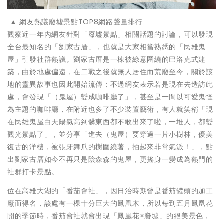
▲ 網友熱議廢墟景點TOP8網路聲量排行
觀察近一年內網友針對「廢墟景點」相關話題的討論，可以發現
全台最知名的「劉家古厝」，也就是大家相當熟悉的「民雄鬼
屋」引發社群熱議。劉家古厝是一棟被綠意圍繞的巴洛克式建
築，由於地處偏遠，在二戰之後就無人居住而荒廢至今，關於該
地的靈異故事也因此開始流傳；不過網友表示若是現在去造訪此
處，會發現「（鬼屋）變成咖啡廳了」，甚至是一間以可愛鬼怪
為主題的咖啡廳，在附近也多了不少裝置藝術，有人就笑稱「現
在民雄鬼屋白天陽氣高到髒東西都不敢出來了啦，一堆人，都變
觀光景點了」，並分享「進去（鬼屋）要穿過一片小樹林，優美
復古的洋樓，被張牙舞爪的樹圍繞著，拍起來非常氣派！」，點
出劉家古厝如今不再只是陰森森的鬼屋，更搖身一變成為熱門的
社群打卡景點。
位在高雄大湖的「番茄會社」，因日治時期曾是番茄罐頭的加工
廠而得名，該處有一棵十分巨大的鳳凰木，所以每到五月鳳凰花
開的季節時，番茄會社就會出現「鳳凰花×廢墟」的絕美景色，