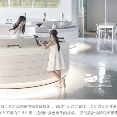
館原址為河流蜿蜒的都會綠廊帶，1988年正式開館後，文化力量與使
進入民眾的日常生活，流淌出景色萬千的樣貌。 空間設計邀請紅點得