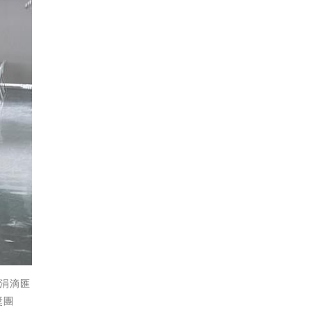
命涓滴匯
獎團