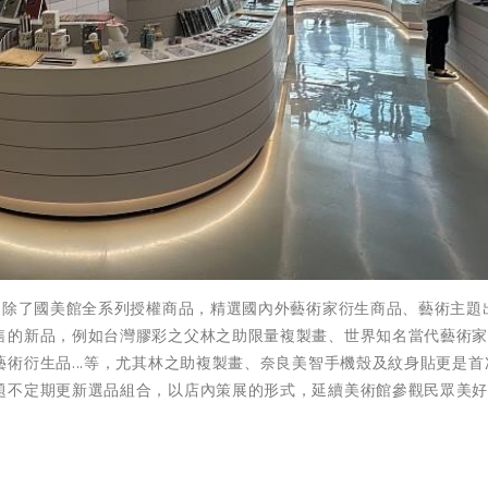
 除了國美館全系列授權商品，精選國內外藝術家衍生商品、藝術主題
售的新品，例如台灣膠彩之父林之助限量複製畫、世界知名當代藝術
術衍生品...等，尤其林之助複製畫、奈良美智手機殼及紋身貼更是首
題不定期更新選品組合，以店內策展的形式，延續美術館參觀民眾美