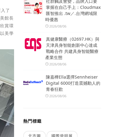
社群觸及會變，品牌入口要
掌握在自己手上：Cloudmax
深入了
匯智推出 .tw／.台灣網域限
國美館長
時優惠
術欣賞環
2026/08/06
，以美學
真健康醫療（02697.HK）與
天津具身智能創新中心達成
戰略合作 共建具身智能醫療
產業生態
2026/08/06
陳嘉樺Ella選擇Sennheiser
Digital 6000打造震撼動人的
青春狂歡
2026/08/06
熱門標籤
北市圖
國際發明展