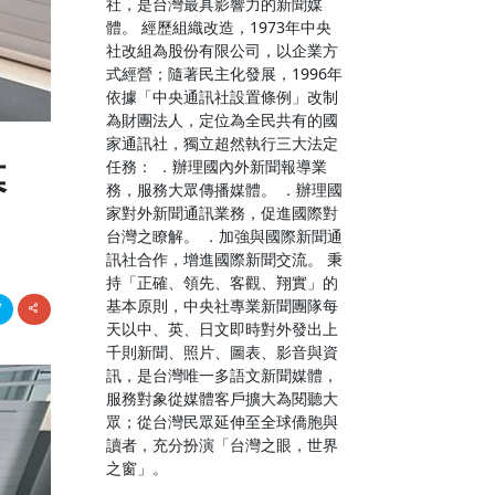
社，是台灣最具影響力的新聞媒
體。 經歷組織改造，1973年中央
社改組為股份有限公司，以企業方
式經營；隨著民主化發展，1996年
依據「中央通訊社設置條例」改制
為財團法人，定位為全民共有的國
家通訊社，獨立超然執行三大法定
任務： ．辦理國內外新聞報導業
幕
務，服務大眾傳播媒體。 ．辦理國
家對外新聞通訊業務，促進國際對
台灣之瞭解。 ．加強與國際新聞通
訊社合作，增進國際新聞交流。 秉
持「正確、領先、客觀、翔實」的
基本原則，中央社專業新聞團隊每
天以中、英、日文即時對外發出上
千則新聞、照片、圖表、影音與資
訊，是台灣唯一多語文新聞媒體，
服務對象從媒體客戶擴大為閱聽大
眾；從台灣民眾延伸至全球僑胞與
讀者，充分扮演「台灣之眼，世界
之窗」。