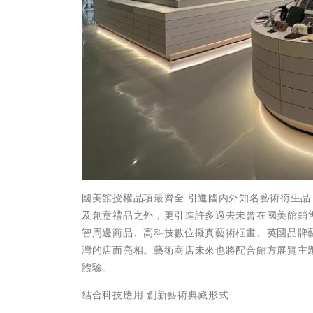
國美館授權品項最齊全 引進國內外知名藝術衍生品
及創意禮品之外，更引進許多過去未曾在國美館銷
智周邊商品、高科技數位擬真藝術框畫、英國品牌藝
灣的店面亮相。藝術商店未來也將配合館方展覽主
體驗。
結合科技應用 創新藝術典藏形式