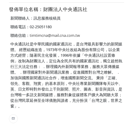
發佈單位名稱：財團法人中央通訊社
新聞聯絡人：訊息服務核稿員
聯絡電話：02-25051180
聯絡信箱：
timtimcna@mail.cna.com.tw
中央通訊社是中華民國的國家通訊社，是台灣最具影響力的新聞媒
體。 經歷組織改造，1973年中央社改組為股份有限公司，以企業
方式經營；隨著民主化發展，1996年依據「中央通訊社設置條
例」改制為財團法人，定位為全民共有的國家通訊社，獨立超然執
行三大法定任務： ．辦理國內外新聞報導業務，服務大眾傳播媒
體。 ．辦理國家對外新聞通訊業務，促進國際對台灣之瞭解。 ．
加強與國際新聞通訊社合作，增進國際新聞交流。 秉持「正確、
領先、客觀、翔實」的基本原則，中央社專業新聞團隊每天以中、
英、日文即時對外發出上千則新聞、照片、圖表、影音與資訊，是
台灣唯一多語文新聞媒體，服務對象從媒體客戶擴大為閱聽大眾；
從台灣民眾延伸至全球僑胞與讀者，充分扮演「台灣之眼，世界之
窗」。