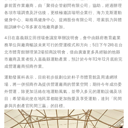
參前置作業廠商，由「聚得企管顧問有限公司」協助，經過辦理
各項市場調查及評估後，更積極邀請瑞明企業行、海力克斯運動
健身中心、歐格瑪健身中心、提姆股份有限公司、塔索肌力與體
能訓練中心等多家在地廠商參加。
4日在嘉義縣立田徑場會議室舉辦說明會，會中由縣府教育處業
務單位與廠商暢談未來可行的營運模式和方向；5日下午2時在台
北市體育館辦理第2場招商說明會，借由廣邀更多具經驗的他縣
市廠商及業者投入嘉義縣運動產業，預計於今年112年12月底前完
成營運廠商招商作業。
運動發展科表示，目前初步規劃位於朴子市體育館及周邊網球
場，將一併招商作為提供營運廠商的營業空間；期待今年成功委
外營運，除更加活絡在地運動風氣，並帶入多元的運動設備及項
目；希望藉此使在地民眾都能更加熱愛及享受運動，達到「民間
參與共創產官民間三贏」的目標。