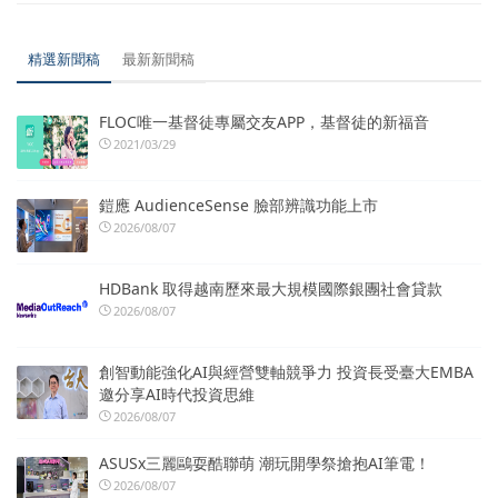
精選新聞稿
最新新聞稿
FLOC唯一基督徒專屬交友APP，基督徒的新福音
2021/03/29
鎧應 AudienceSense 臉部辨識功能上市
2026/08/07
HDBank 取得越南歷來最大規模國際銀團社會貸款
2026/08/07
創智動能強化AI與經營雙軸競爭力 投資長受臺大EMBA
邀分享AI時代投資思維
2026/08/07
ASUSx三麗鷗耍酷聯萌 潮玩開學祭搶抱AI筆電！
2026/08/07