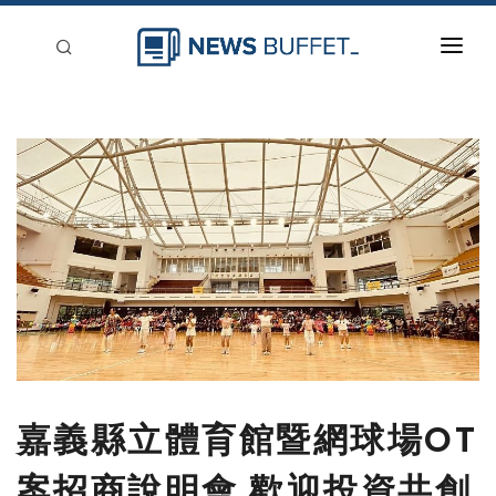
回到首頁
新聞稿分類
登入
刊登
嘉義縣立體育館暨網球場OT
案招商說明會 歡迎投資共創