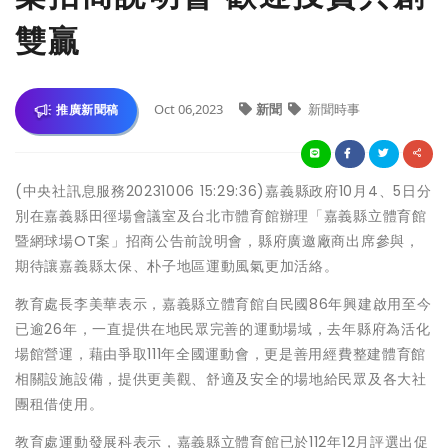
雙贏
Oct 06,2023
新聞
新聞時事
推廣新聞稿
(中央社訊息服務20231006 15:29:36)嘉義縣政府10月4、5日分
別在嘉義縣田徑場會議室及台北市體育館辦理「嘉義縣立體育館
暨網球場OT案」招商公告前說明會，縣府廣邀廠商出席參與，
期待讓嘉義縣太保、朴子地區運動風氣更加活絡。
教育處長李美華表示，嘉義縣立體育館自民國86年興建啟用至今
已逾26年，一直提供在地民眾完善的運動場域，去年縣府為活化
場館營運，藉由爭取111年全國運動會，更是善用經費整建體育館
相關設施設備，提供更美觀、舒適及安全的場地給民眾及各大社
團租借使用。
教育處運動發展科表示，嘉義縣立體育館已於112年12月評選出促