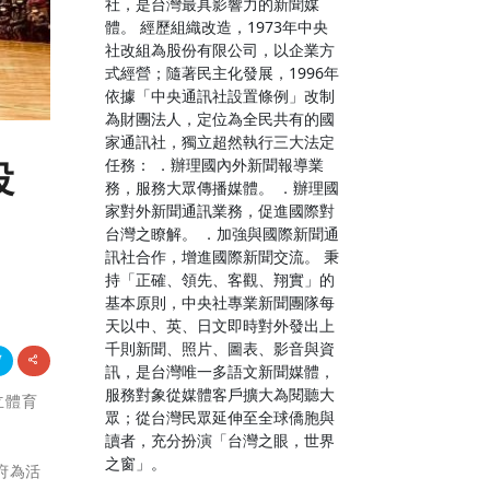
社，是台灣最具影響力的新聞媒
體。 經歷組織改造，1973年中央
社改組為股份有限公司，以企業方
式經營；隨著民主化發展，1996年
依據「中央通訊社設置條例」改制
為財團法人，定位為全民共有的國
家通訊社，獨立超然執行三大法定
任務： ．辦理國內外新聞報導業
投
務，服務大眾傳播媒體。 ．辦理國
家對外新聞通訊業務，促進國際對
台灣之瞭解。 ．加強與國際新聞通
訊社合作，增進國際新聞交流。 秉
持「正確、領先、客觀、翔實」的
基本原則，中央社專業新聞團隊每
天以中、英、日文即時對外發出上
千則新聞、照片、圖表、影音與資
訊，是台灣唯一多語文新聞媒體，
服務對象從媒體客戶擴大為閱聽大
立體育
眾；從台灣民眾延伸至全球僑胞與
讀者，充分扮演「台灣之眼，世界
之窗」。
府為活