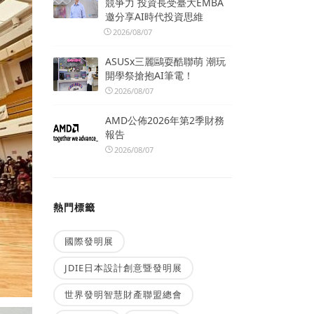
競爭力 投資長受臺大EMBA
邀分享AI時代投資思維
2026/08/07
ASUSx三麗鷗耍酷聯萌 潮玩
開學祭搶抱AI筆電！
2026/08/07
AMD公佈2026年第2季財務
報告
2026/08/07
熱門標籤
國際發明展
JDIE日本設計創意暨發明展
世界發明智慧財產聯盟總會