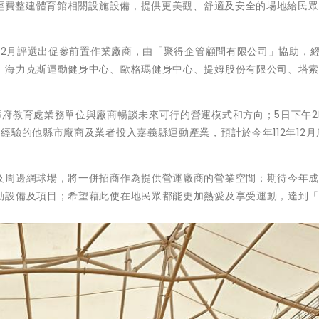
用經費整建體育館相關設施設備，提供更美觀、舒適及安全的場地給民
年12月評選出促參前置作業廠商，由「聚得企管顧問有限公司」協助，
、海力克斯運動健身中心、歐格瑪健身中心、提姆股份有限公司、塔
縣府教育處業務單位與廠商暢談未來可行的營運模式和方向；5日下午2
經驗的他縣市廠商及業者投入嘉義縣運動產業，預計於今年112年12月
及周邊網球場，將一併招商作為提供營運廠商的營業空間；期待今年
動設備及項目；希望藉此使在地民眾都能更加熱愛及享受運動，達到