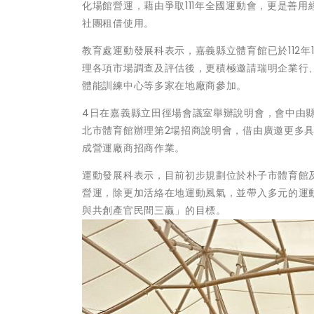
化場館營運，藉由爭取111年全國運動會，更是善
社團租借使用。
教育處運動發展科表示，嘉義縣立體育館已於112
理各項市場調查及評估後，更積極邀請瑞明企業行
體能訓練中心等多家在地廠商參加。
4日在嘉義縣立田徑場會議室舉辦說明會，會中由
北市體育館辦理第2場招商說明會，借由廣邀更多具
成營運廠商招商作業。
運動發展科表示，目前初步規劃位於朴子市體育館
營運，除更加活絡在地運動風氣，並帶入多元的運
與共創產官民間三贏」的目標。