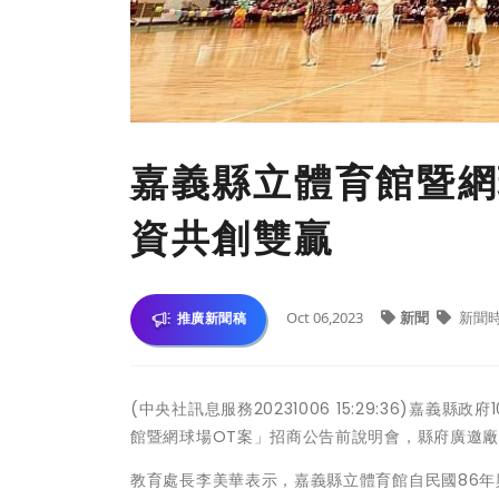
嘉義縣立體育館暨網
資共創雙贏
Oct 06,2023
新聞
新聞
推廣新聞稿
(中央社訊息服務20231006 15:29:36)
館暨網球場OT案」招商公告前說明會，縣府廣邀
教育處長李美華表示，嘉義縣立體育館自民國86年