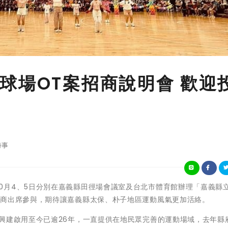
球場OT案招商說明會 歡迎
時事
嘉義縣政府10月4、5日分別在嘉義縣田徑場會議室及台北市體育館辦理「嘉義縣
廠商出席參與，期待讓嘉義縣太保、朴子地區運動風氣更加活絡。
興建啟用至今已逾26年，一直提供在地民眾完善的運動場域，去年縣