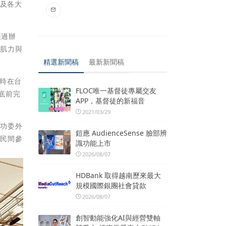
眾及各大
經過辦
索肌力與
精選新聞稿
最新新聞稿
時在台
FLOC唯一基督徒專屬交友
底前完
APP，基督徒的新福音
2021/03/29
成功委外
鎧應 AudienceSense 臉部辨
「民間參
識功能上市
2026/08/07
HDBank 取得越南歷來最大
規模國際銀團社會貸款
2026/08/07
創智動能強化AI與經營雙軸