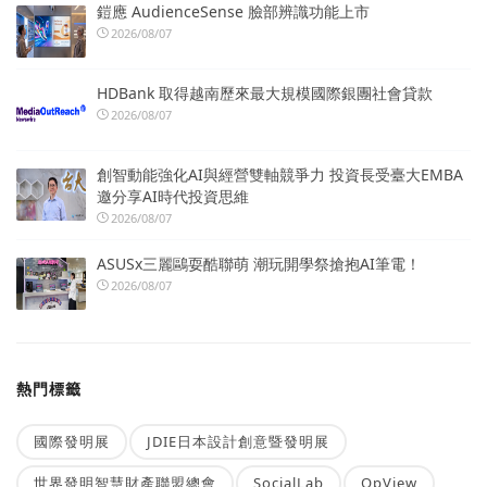
鎧應 AudienceSense 臉部辨識功能上市
2026/08/07
HDBank 取得越南歷來最大規模國際銀團社會貸款
2026/08/07
創智動能強化AI與經營雙軸競爭力 投資長受臺大EMBA
邀分享AI時代投資思維
2026/08/07
ASUSx三麗鷗耍酷聯萌 潮玩開學祭搶抱AI筆電！
2026/08/07
熱門標籤
國際發明展
JDIE日本設計創意暨發明展
世界發明智慧財產聯盟總會
SocialLab
OpView