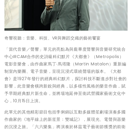
奇響視聽：音樂、科技、VR與舞蹈交織的藝術饗宴
「當代音樂／聲響」單元的亮點為與龐畢度聲響與音樂研究統合
中心IRCAM合作的史詩級科幻默片《大都會》（Metropolis）
電影音樂會，由作曲家馬丁‧馬塔隆（Martin Matalon）重新編
制室內樂團、電子音樂，呈現沉浸式環繞聲場的版本。《大都
會》是1927年發行的經典科幻默片，探討科技不斷進步對社會的
影響，此音樂會橫跨新銳與經典，以多樣性風格的樂音作曲，賦
予早期經典默片新生命，並將場地延伸至衛武營國家藝術文化中
心，10月15日上演。
此單元的其他精彩節目包括李俐錦以互動多媒體笙劇場演奏多國
作曲家的《地平線上的新笙景：雙城記》，展現光、電聲與器樂
的沉浸之旅。「六六樂集」將演奏於林茲電子藝術節獲獎的前衛