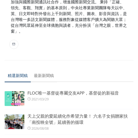
加強與國際新聞通訊社合作，增進國際新聞交流。 秉持「正確、
領先、客觀、翔實」的基本原則，中央社專業新聞團隊每天以中、
英、日文即時對外發出上千則新聞、照片、圖表、影音與資訊，是
台灣唯一多語文新聞媒體，服務對象從媒體客戶擴大為閱聽大眾；
從台灣民眾延伸至全球僑胞與讀者，充分扮演「台灣之眼，世界之
窗」。
精選新聞稿
最新新聞稿
FLOC唯一基督徒專屬交友APP，基督徒的新福音
2021/03/29
天上父親的愛延續化作希望力量！ 六名子女捐贈家扶
「南投映全號」延續善的循環
2026/08/08