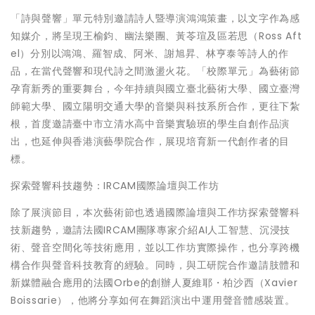
「詩與聲響」單元特別邀請詩人暨導演鴻鴻策畫，以文字作為感
知媒介，將呈現王榆鈞、幽法樂團、黃苓瑄及區若思（Ross Aft
el）分別以鴻鴻、羅智成、阿米、謝旭昇、林亨泰等詩人的作
品，在當代聲響和現代詩之間激盪火花。「校際單元」為藝術節
孕育新秀的重要舞台，今年持續與國立臺北藝術大學、國立臺灣
師範大學、國立陽明交通大學的音樂與科技系所合作，更往下紮
根，首度邀請臺中市立清水高中音樂實驗班的學生自創作品演
出，也延伸與香港演藝學院合作，展現培育新一代創作者的目
標。
探索聲響科技趨勢：IRCAM國際論壇與工作坊
除了展演節目，本次藝術節也透過國際論壇與工作坊探索聲響科
技新趨勢，邀請法國IRCAM團隊專家介紹AI人工智慧、沉浸技
術、聲音空間化等技術應用，並以工作坊實際操作，也分享跨機
構合作與聲音科技教育的經驗。同時，與工研院合作邀請肢體和
新媒體融合應用的法國Orbe的創辦人夏維耶・柏沙西（Xavier
Boissarie），他將分享如何在舞蹈演出中運用聲音體感裝置。