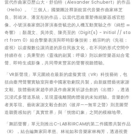
當代作曲家亞歷山大・舒伯特（Alexander Schubert）的作品
《Hello》。「三個人」國樂團詮釋新銳當代音樂作曲家林芝
良、郭靖沐、潘宜彤的作品，以當代思維重塑傳統樂器感官想
像。小號演奏家鄧詩屏演奏曾毓忠的人機互動實驗之作《綺想 ∞
奇響》；顏晟文、吳沛奕、陳亮至的《Digit(s) - Initial // sta
rt from 0》結合擊樂表演與即時影像技術；賴宗昀的《先祖：
虛視》以虛擬數位讓消逝的原住民族文化，在不同的形式空間中
持續存在；吳秉聖的《靈魂的副翼：呼吸》則以銅管樂器結合電
聲、即時生成影像，共同帶來豐富的聲響視聽體驗。
「VR新聲境」單元圍繞在最新的虛擬實境（VR）科技藝術，包
括由臺灣聲響實驗室與臺中國家歌劇院共製，由新媒體藝術家謝
文毅、肢體藝術家趙亭婷及作曲家黃祈諺合創的《出體》，透過
沉浸式多聲道系統，呈現靈魂離開肉體後的未知經驗。音樂創作
者黃苓瑄、藝術家謝文毅合創的《彼岸——無常之聲》則意圖營
造聽覺感知的「真實世界」與「恍惚幻象」之間的模糊地帶。
「舞蹈聲響」單元則推出C-LAB和IRCAM的第二件國際共製作品
《R》，結合編舞家田孝慈、林祐如和音樂家林梅芳，透過視覺