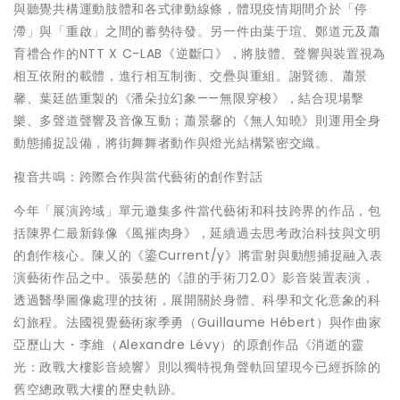
與聽覺共構運動肢體和各式律動線條，體現疫情期間介於「停
滯」與「重啟」之間的蓄勢待發。另一件由葉于瑄、鄭道元及蕭
育禮合作的NTT X C-LAB《逆斷口》，將肢體、聲響與裝置視為
相互依附的載體，進行相互制衡、交疊與重組。謝賢德、蕭景
馨、葉廷皓重製的《潘朵拉幻象——無限穿梭》，結合現場擊
樂、多聲道聲響及音像互動；蕭景馨的《無人知曉》則運用全身
動態捕捉設備，將街舞舞者動作與燈光結構緊密交織。
複音共鳴：跨際合作與當代藝術的創作對話
今年「展演跨域」單元邀集多件當代藝術和科技跨界的作品，包
括陳界仁最新錄像《風摧肉身》，延續過去思考政治科技與文明
的創作核心。陳乂的《鎏Current/y》將雷射與動態捕捉融入表
演藝術作品之中。張晏慈的《誰的手術刀2.0》影音裝置表演，
透過醫學圖像處理的技術，展開關於身體、科學和文化意象的科
幻旅程。法國視覺藝術家季勇（Guillaume Hébert）與作曲家
亞歷山大・李維（Alexandre Lévy）的原創作品《消逝的靈
光：政戰大樓影音繞響》則以獨特視角聲軌回望現今已經拆除的
舊空總政戰大樓的歷史軌跡。