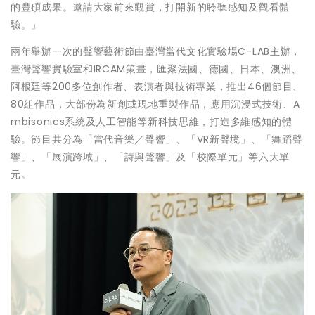
的豐碩成果。邀請大家前來觀賞，打開新的聆聽感知及觀看體
驗。」
兩年舉辦一次的聲響藝術節由臺灣當代文化實驗場C-LAB主辦，
臺灣聲響實驗室和IRCAM策畫，匯聚法國、德國、日本、澳洲、
阿根廷等200多位創作者、表演者與技術專業，推出46個節目、
80組作品，大部份為新創或現地重製作品，應用沉浸式技術、A
mbisonics系統及人工智能等新科技思維，打造多維感知的體
驗。節目共分為「當代音樂／聲響」、「VR新聲境」、「舞蹈聲
響」、「展演跨域」、「詩與聲響」及「校際單元」等六大單
元。