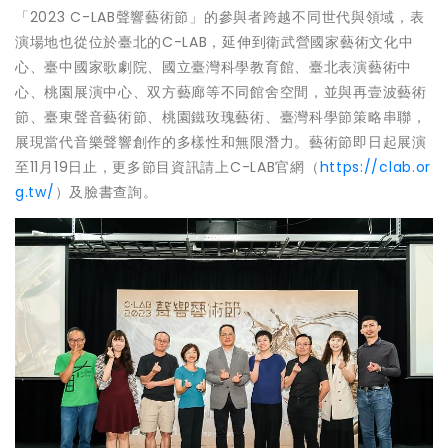
「2023 C-LAB聲響藝術節」的參與者跨越不同世代與領域，表
演場地也從位於臺北的C-LAB，延伸到衛武營國家藝術文化中
心、臺中國家歌劇院、國立臺灣科學教育館、臺北表演藝術中
心、桃園展演中心、双方藝廊等不同館舍空間，並與再壹波藝術
節、臺東聲音藝術節、桃園鐵玫瑰藝術、臺灣科學節策略串聯，
展現當代音樂聲響創作的多樣性和無限潛力。藝術節即日起展演
至11月19日止，更多節目資訊請上C-LAB官網（
https://clab.or
g.tw/
）及臉書查詢。