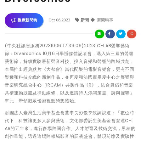
Oct 06,2023
新聞
新聞時事
推廣新聞稿
(中央社訊息服務20231006 17:39:06)2023 C-LAB聲響藝術
節：Diversonics 10月6日舉辦媒體記者會，邁入第三屆的聲響
藝術節，持續實驗最新聲音科技、投入音樂和聲響的跨域共創，
本屆推出經典默片《大都會》當代配樂的電影音樂會，更有不同
樂種和科技交織的新創作品，並再度和法國龐畢度中心之聲響與
音樂研究統合中心（IRCAM）共製作品《R》，結合舞蹈和音樂
共構運動肢體及律動線條，以及邀請詩人鴻鴻策畫「詩與聲響」
單元，帶領觀眾優游視聽綺想體驗。
財團法人臺灣生活美學基金會董事長彭俊亨致詞說道：「數位時
代下，科技讓更多人參與藝術，文化部委託生美基金會營運C-L
AB的五年來，進行多場跨國合作、人才孵育及技術交流，累積的
創作量能，透過這場跨領域影音的展演盛會，體現前瞻及實驗性