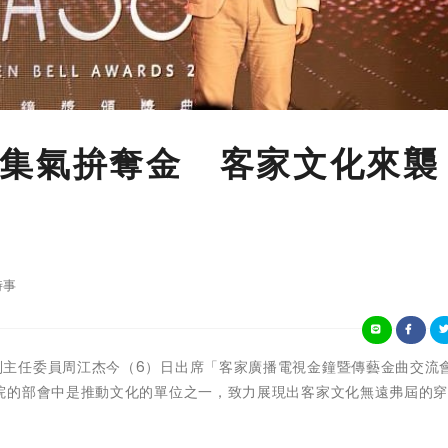
集氣拚奪金 客家文化來襲
時事
客家委員會副主任委員周江杰今（6）日出席「客家廣播電視金鐘暨傳藝金曲交流
院的部會中是推動文化的單位之一，致力展現出客家文化無遠弗屆的