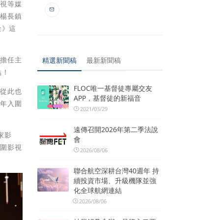
電視等媒
會楊長鎮
金》這
儀擔任主
精選新聞稿
最新新聞稿
點！
FLOC唯一基督徒專屬交友
。從此也
APP，基督徒的新福音
去年入圍
2021/03/29
遠傳召開2026年第二季法說
家影
會
入圍影視
2026/08/06
聯合航空深耕台灣40週年 持
續投資市場、升級機隊並強
化全球航網連結
2026/08/06