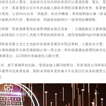
佳節目主持人獎項，這就表示文化內容的表現可以透過音樂、電台、
」之外，客家電視台在今年的金鐘入圍名單裡扮演重要的角色，客委
電視、公視Holo台有「跨族群」的合作機會，希望能夠做出像《茶
來能夠共同打拚，秉持跨域、跨族群的精神打一場漂亮的團體戰。
別舉辦「客家廣播電視金鐘暨傳藝金曲交流會」，力邀戲劇女王廖家
點檔當紅小生許仁杰接力帶來的精彩表演，讓現場氛圍High到最高
灣客家音樂之光江文也創作的客家音樂百年對話專輯，入圍多項大獎
在傳統戲曲與古典音樂都能占有一席之地；而本屆廣播金鐘獎則維持
家廣播電台，以28周年形象廣告入圍大獎。
項，創下廣播界的紀錄；電視金鐘入圍13個獎項，客家電視台深耕客
等優秀作品角逐金鐘，期盼未來能有更多像今天在座許許多多的優秀
見。