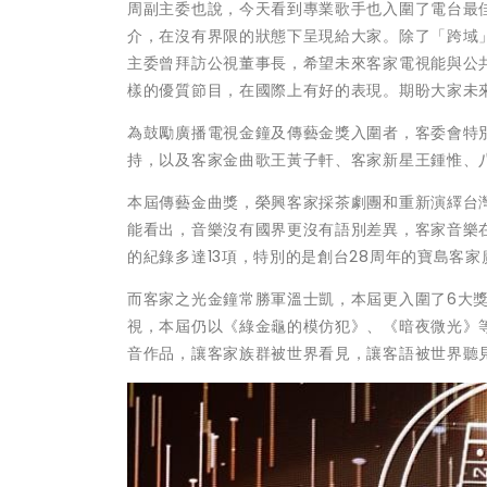
周副主委也說，今天看到專業歌手也入圍了電台最
介，在沒有界限的狀態下呈現給大家。除了「跨域
主委曾拜訪公視董事長，希望未來客家電視能與公共
樣的優質節目，在國際上有好的表現。期盼大家未
為鼓勵廣播電視金鐘及傳藝金獎入圍者，客委會特
持，以及客家金曲歌王黃子軒、客家新星王鍾惟、八
本屆傳藝金曲獎，榮興客家採茶劇團和重新演繹台
能看出，音樂沒有國界更沒有語別差異，客家音樂
的紀錄多達13項，特別的是創台28周年的寶島客
而客家之光金鐘常勝軍溫士凱，本屆更入圍了6大獎
視，本屆仍以《綠金龜的模仿犯》、《暗夜微光》
音作品，讓客家族群被世界看見，讓客語被世界聽