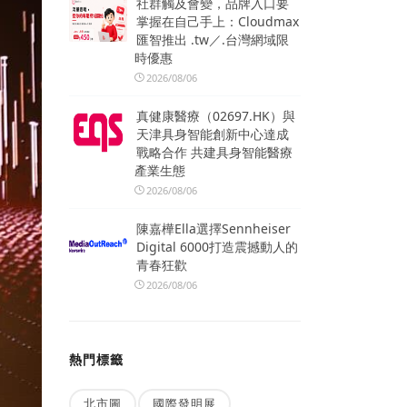
社群觸及會變，品牌入口要
掌握在自己手上：Cloudmax
匯智推出 .tw／.台灣網域限
時優惠
2026/08/06
真健康醫療（02697.HK）與
天津具身智能創新中心達成
戰略合作 共建具身智能醫療
產業生態
2026/08/06
陳嘉樺Ella選擇Sennheiser
Digital 6000打造震撼動人的
青春狂歡
2026/08/06
熱門標籤
北市圖
國際發明展