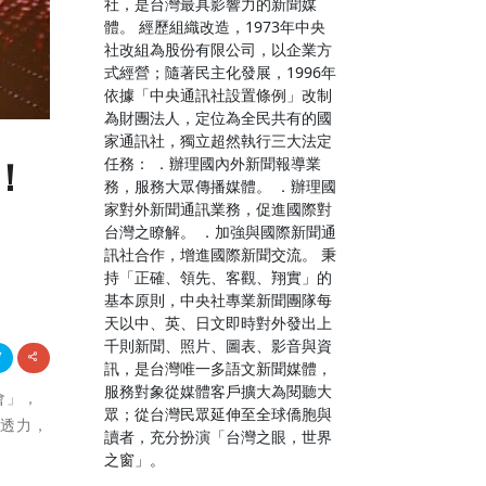
社，是台灣最具影響力的新聞媒
體。 經歷組織改造，1973年中央
社改組為股份有限公司，以企業方
式經營；隨著民主化發展，1996年
依據「中央通訊社設置條例」改制
為財團法人，定位為全民共有的國
家通訊社，獨立超然執行三大法定
任務： ．辦理國內外新聞報導業
！
務，服務大眾傳播媒體。 ．辦理國
家對外新聞通訊業務，促進國際對
台灣之瞭解。 ．加強與國際新聞通
訊社合作，增進國際新聞交流。 秉
持「正確、領先、客觀、翔實」的
基本原則，中央社專業新聞團隊每
天以中、英、日文即時對外發出上
千則新聞、照片、圖表、影音與資
訊，是台灣唯一多語文新聞媒體，
服務對象從媒體客戶擴大為閱聽大
會」，
眾；從台灣民眾延伸至全球僑胞與
穿透力，
讀者，充分扮演「台灣之眼，世界
之窗」。