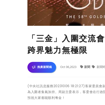
「三金」入圍交流會
跨界魅力無極限
Oct 06,2023
新聞
新聞
推廣新聞稿
(中央社訊息服務20231006 18:21:27)
為入圍者集氣加持。周副主委表示，客委會在行政
預祝大家都能順利奪金！