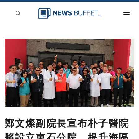
回到首頁
新聞稿分類
登入
刊登
鄭文燦副院長宣布朴子醫院
將設立東石分院，提升海區