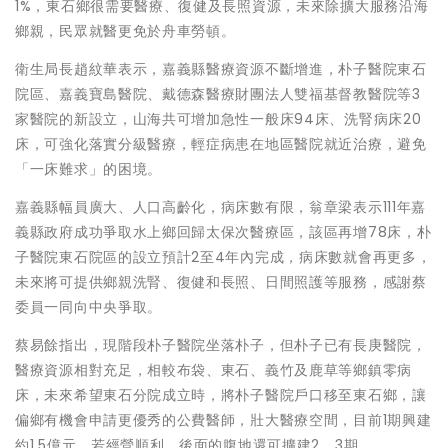
1%，東石鄉很需要醫療、復健及長照資源，未來除擴大服務沿海
鄉親，民眾就醫更免於舟車勞頓。
衛生局長趙紋華表示，嘉義縣醫療資源不斷增進，朴子醫院東石
院區、嘉義寶島醫院、戴德森醫療財團法人雙福基督教醫院等3
家醫院的新設立，山海共可增加急性一般床94床、洗腎病床20
床，可強化落實分級醫療，輕症病患在地區醫院就近治療，避免
「一床難求」的困境。
嘉義縣幅員廣大、人口高齡化，病床數有限，翁章梁表示111年嘉
義縣政府成功爭取水上鄉回歸太保次醫療區，該區再增78床，朴
子醫院東石院區的設立預計2至4年內完成，病床數就會再更多，
未來將可提供鄉親洗腎、復健和長照、日間照護等服務，感謝蔡
委員一同向中央爭取。
蔡易餘指出，現階段朴子醫院坐落朴子，但朴子已有長庚醫院，
醫療資源相對充足，相較布袋、東石、義竹及鹿草等鄉鎮零病
床，未來希望東石分院成立時，將朴子醫院戶口移至東石鄉，讓
偏鄉有機會申請更優秀的公費醫師，壯大醫療空間，目前1期興建
約1.5億元，若經營順利，後面的腹地還可擴建2、3期。