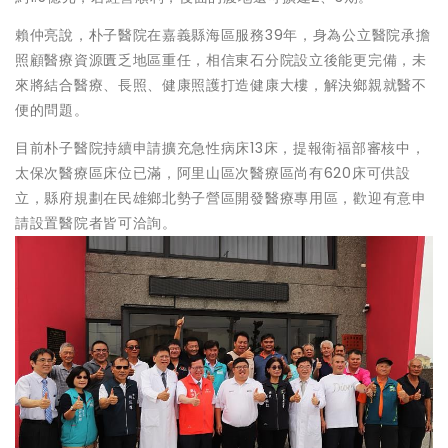
賴仲亮說，朴子醫院在嘉義縣海區服務39年，身為公立醫院承擔
照顧醫療資源匱乏地區重任，相信東石分院設立後能更完備，未
來將結合醫療、長照、健康照護打造健康大樓，解決鄉親就醫不
便的問題。
目前朴子醫院持續申請擴充急性病床13床，提報衛福部審核中，
太保次醫療區床位已滿，阿里山區次醫療區尚有620床可供設
立，縣府規劃在民雄鄉北勢子營區開發醫療專用區，歡迎有意申
請設置醫院者皆可洽詢。