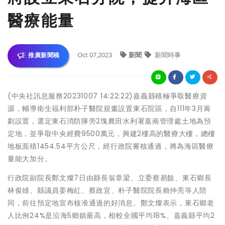
醫療能量
Oct 07,2023
新聞
新聞時事
推廣新聞稿
(中央社訊息服務20231007 14:22:22)嘉義縣積極爭取醫療資
源，輔導衛生福利部朴子醫院規畫設置東石院區，自111年3月籌
劃設置，選定東石消防隊旁2塊農田水利署嘉南管理處土地為預
定地，並爭取中央經費9500萬元，興建2樓高的醫療大樓，總樓
地板面積1454.54平方公尺，經行政院審核通過，將為海區醫療
量能大加分。
行政院副院長鄭文燦7日由縣長翁章梁、立委蔡易餘、東石鄉長
林俊雄、縣議員姜梅紅、蔡政宜、朴子醫院院長賴仲亮等人陪
同，前往預定地宣布核准通過的好消息。鄭文燦表示，東石鄉老
人比例24%是沿海5鄉鎮最高，相較全國平均18%、嘉義縣平均2