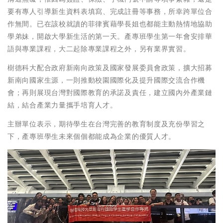
要有專人引導新生資料表填寫、完成註冊等事務，所幸跨單位合
作無間。已在該校就讀的菲律賓藉學長姐也都能主動熱情地協助
學弟妹，開啟大學新生活的第一天。產專班學生第一年會安排華
語與專業課程，大二起除專業課程之外，另有業界實習。
樹德科大配合政府新南向政策及國家發展委員會政策，擴大招募
新南向國家生源，一則推動校園國際化及提升國際交流合作機
會；再則展現台灣對國際教育的承諾及責任，建立國內外產業鏈
結，結合產業力量攜手培育人才。
主辦單位表示，期待學生在台灣完善的教育制度及充份學習之
下，產專班學生未來個個都能成為企業的優質人才。