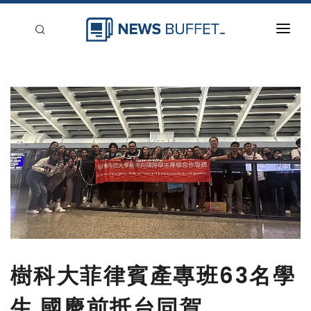
回到首頁
新聞稿分類
登入
刊登
樹科大菲律賓產專班63名學
生 國慶前抵台同賀