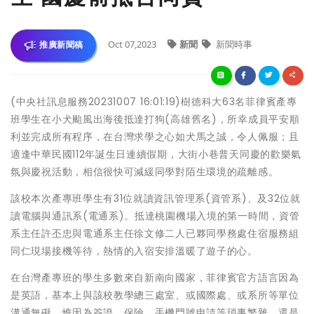
Oct 07,2023
新聞
新聞時事
推廣新聞稿
(中央社訊息服務20231007 16:01:19)樹德科大63名菲律賓產專
班學生在小犬颱風出海後抵達打狗(高雄舊名)，所幸成員平安順
利並完成所有程序，在台灣求學之心如犬馬之誠，令人佩服；且
適逢中華民國112年誕生日連續假期，大街小巷普天同慶的歡樂氣
氛與慶祝活動，相信很快可減緩同學對陌生環境的疏離感。
該校本次產專班學生有31位就讀資訊管理系(資管系)、及32位就
讀電腦與通訊系(電通系)。抵達桃園機場入境的第一時間，資管
系主任許丕忠與電通系主任徐文修二人已夥同學務處住宿服務組
同仁現場接機等待，熱情的入宿安排溫暖了遊子的心。
在台灣產專班的學生多數來自新南向國家，菲律賓官方語言因為
是英語，基本上與該校教學總三處室、或國際處、或系所等單位
溝通無礙，惟因為簽證、保險、手機門號申請等瑣事繁雜，還是