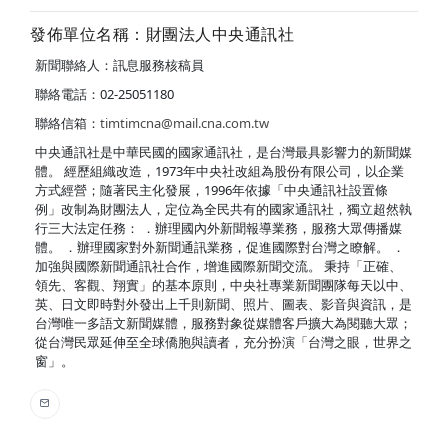
發佈單位名稱：財團法人中央通訊社
新聞聯絡人：訊息服務核稿員
聯絡電話：02-25051180
聯絡信箱：
timtimcna@mail.cna.com.tw
中央通訊社是中華民國的國家通訊社，是台灣最具影響力的新聞媒
體。 經歷組織改造，1973年中央社改組為股份有限公司，以企業
方式經營；隨著民主化發展，1996年依據「中央通訊社設置條
例」改制為財團法人，定位為全民共有的國家通訊社，獨立超然執
行三大法定任務： ．辦理國內外新聞報導業務，服務大眾傳播媒
體。 ．辦理國家對外新聞通訊業務，促進國際對台灣之瞭解。 ．
加強與國際新聞通訊社合作，增進國際新聞交流。 秉持「正確、
領先、客觀、翔實」的基本原則，中央社專業新聞團隊每天以中、
英、日文即時對外發出上千則新聞、照片、圖表、影音與資訊，是
台灣唯一多語文新聞媒體，服務對象從媒體客戶擴大為閱聽大眾；
從台灣民眾延伸至全球僑胞與讀者，充分扮演「台灣之眼，世界之
窗」。