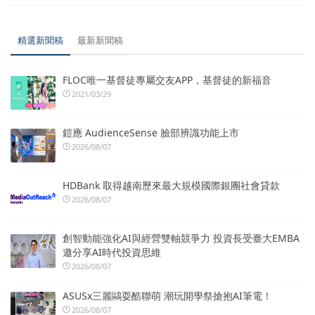
精選新聞稿
最新新聞稿
FLOC唯一基督徒專屬交友APP，基督徒的新福音
2021/03/29
鎧應 AudienceSense 臉部辨識功能上市
2026/08/07
HDBank 取得越南歷來最大規模國際銀團社會貸款
2026/08/07
創智動能強化AI與經營雙軸競爭力 投資長受臺大EMBA
邀分享AI時代投資思維
2026/08/07
ASUSx三麗鷗耍酷聯萌 潮玩開學祭搶抱AI筆電！
2026/08/07