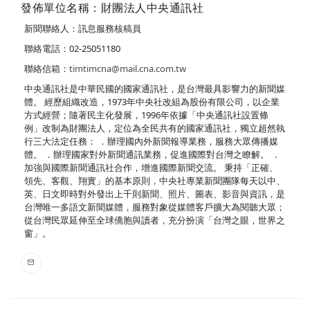
發佈單位名稱：財團法人中央通訊社
新聞聯絡人：訊息服務核稿員
聯絡電話：02-25051180
聯絡信箱：
timtimcna@mail.cna.com.tw
中央通訊社是中華民國的國家通訊社，是台灣最具影響力的新聞媒
體。 經歷組織改造，1973年中央社改組為股份有限公司，以企業
方式經營；隨著民主化發展，1996年依據「中央通訊社設置條
例」改制為財團法人，定位為全民共有的國家通訊社，獨立超然執
行三大法定任務： ．辦理國內外新聞報導業務，服務大眾傳播媒
體。 ．辦理國家對外新聞通訊業務，促進國際對台灣之瞭解。 ．
加強與國際新聞通訊社合作，增進國際新聞交流。 秉持「正確、
領先、客觀、翔實」的基本原則，中央社專業新聞團隊每天以中、
英、日文即時對外發出上千則新聞、照片、圖表、影音與資訊，是
台灣唯一多語文新聞媒體，服務對象從媒體客戶擴大為閱聽大眾；
從台灣民眾延伸至全球僑胞與讀者，充分扮演「台灣之眼，世界之
窗」。