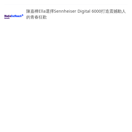
陳嘉樺Ella選擇Sennheiser Digital 6000打造震撼動人
的青春狂歡
2026/08/06
熱門標籤
北市圖
國際發明展
中國文化大學
SocialLab
OpView
世界發明智慧財產聯盟總會
JDIE日本設計創意暨發明展
台灣發明商品促進協會
Microchip
永春分館