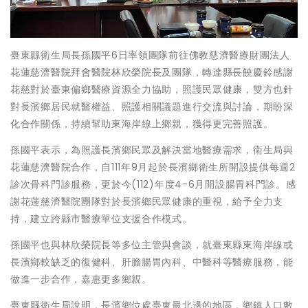
臺東縣衛生局長孫國平6日率領團隊前往佛教慈濟醫療財團法人
花蓮慈濟醫院拜會醫院林欣榮院長及團隊，轉達縣長饒慶鈴感謝
花慈對於臺東偏鄉醫療資源全力協助，照護民眾健康，雙方也針
對長濱鄉居民就醫權益、照護相關議題進行交流與討論，期盼深
化合作關係，持續幫助東海岸線上鄉親，獲得更完善照護。
孫國平表示，為照護長濱鄉民眾及解決當地醫療需求，衛生局與
花蓮慈濟醫院合作，自111年9月起於長濱鄉衛生所開設提供每週2
診次骨科門診服務，更於今(112)年度4-6月開設腸胃科門診。感
謝花蓮慈濟醫院團隊對於長濱鄉民眾健康的重視，給予全力支
持，建立跨縣市醫療單位支援合作模式。
孫國平也與林欣榮院長等多位主管與會談，就臺東縣東海岸線或
長濱鄉較缺乏的復健科、肝膽腸胃內科、中醫科等醫療服務，能
做進一步合作，嘉惠更多鄉親。
臺東縣衛生局說明，長濱鄉位處臺東最北邊的地區，鄉鎮人口數