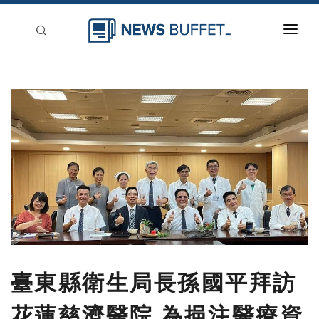
回到首頁
新聞稿分類
登入
刊登
臺東縣衛生局長孫國平拜訪
花蓮慈濟醫院 為挹注醫療資