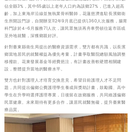
佔全縣3%，其中65歲以上老年人口約為該鄉27%，已進入超高
齡，加上東海岸沿線並無執業骨科醫師，花蓮慈濟進駐長濱鄉衛
生所開設門診，自開辦至112年9月底已提供1,360人次服務，腸胃
科門診於4-6月服務71人次，讓民眾無須再舟車勞頓往返市區或
至外地就醫，深獲鄉親好評。
針對臺東縣衛生局提出的醫療資源需求，雙方都有共識，以長濱
鄉當地居民的就醫權益為優先考量，計畫爭取醫院總額風險調整
移撥款、花東發展基金等經費挹注，有計畫改善軟硬體相關建
設，整體提升當地的醫療水平。
雙方也針對護理人才培育交換意見，希望目前護理人才不足問
題，共同提出偏鄉公費護理學生養成與獎助計畫，鼓勵國、高中
學生在升學時選擇護理專業，日後留在故鄉服務，共同維護偏鄉
民眾健康。未來期待有更多合作，讓居民就醫無礙，提升臺東醫
療品質。