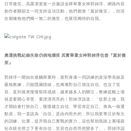
日常微笑。高露潔更進一步邀請金牌舉重女神郭婞淳、網路內容
創作者關韶文一同支持這項活動，他們都曾『羞於微笑』，但現
在都擁抱他們獨一無二的微笑，也展現獨特的自我。
奧運挑戰紀錄失敗仍倒地燦笑 其實舉重女神郭婞淳也曾『羞於微
笑』
郭婞淳一開始在接觸舉重時，面對身邊一同訓練的資深學⻑姊及
嚴格教練，只能隱藏情緒，也漸漸對自己很沒自信、也沒了笑
容。直到後來慢慢取得成績，越來越多人的關注，教練提醒上場
就是要開心享受、要漂漂亮亮的！郭婞淳說道：「從那之後，我
才開始會打扮自己，慢慢建立自信、學習肯定自己。身為一個運
動員，我一直認為「自信」是由內而外的，所以我更專注於每次
的訓練、比賽，提升我自己實戰的實力，這也幫助我踏上賽場跟
站在鎂光燈之下更有自信，笑容也自然而然變多了。」郭婞淳認