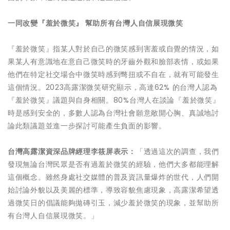
一同改變『羞於微笑』 幫助所有台灣人自信展現微笑
『羞於微笑』指某人對於自己的微笑感到害羞或自覺的情況，如
果某人有意識地在意自己微笑時的牙齒外觀和臉部表情，或如果
他們在特定社交場合中微笑時感到彆扭或不自在，就有可能發生
這個情況。2023高露潔微笑研究顯示，高達62% 的台灣人認為
『羞於微笑』議題與自身相關。80%台灣人在談論『羞於微笑』
時是感到安全的，多數人認為台灣社會願意敞開心胸、真誠地討
論此類議題並進一步探討可能產生負面的影響。
台灣高露潔資深品牌經理李筱屏表示：
「透過這次的調查，我們
發現無論台灣民眾是否有過羞於微笑的經驗，他們大多都能理解
這個概念。雖然身處社交媒體的普及資訊量爆炸的世代，人們開
始討論外貌以及美麗的標準，導致容貌焦慮現象，高露潔希望透
過微笑日的倡議能夠拋磚引玉，減少羞於微笑的現象，並幫助所
有台灣人自信展現微笑。」