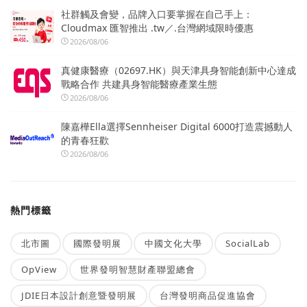
社群觸及會變，品牌入口要掌握在自己手上：
Cloudmax 匯智推出 .tw／.台灣網域限時優惠
2026/08/06
真健康醫療（02697.HK）與天津具身智能創新中心達成
戰略合作 共建具身智能醫療產業生態
2026/08/06
陳嘉樺Ella選擇Sennheiser Digital 6000打造震撼動人
的青春狂歡
2026/08/06
熱門標籤
北市圖
國際發明展
中國文化大學
SocialLab
OpView
世界發明智慧財產聯盟總會
JDIE日本設計創意暨發明展
台灣發明商品促進協會