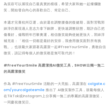
為笑容可以展現自己最真實的模樣，希望大家和她一起燦爛微
笑，開始發自內心的喜歡自己、肯定自己。
本週才完賽杭州亞運，由於還在調整腰傷的復健期，面對苦戰郭
婞淳仍展現過人意志力拿下銅牌，更快速調整狀態，期許自己把
傷養好，備戰明年巴黎奧運，相信微笑能夠使她更強大，郭婞淳
補充道：「相信一切都是最好的安排，我會用微笑面對所有挑
戰。」也鼓勵大家跟著高露潔一起#FreeYourSmile，勇敢自信
微笑，請記得每個人的微笑都是無可取代的！
#FreeYourSmile 高露潔推AI微笑工具，SHOW出獨一無二
的高露潔微笑
作為 #FreeYourSmile 活動的一大亮點，高露潔在
colgate.c
om/yourcolgatesmile
推出了 AI微笑製作工具，鼓勵每個人
在TikTok或Instagram上分享獨一無二的專屬的高露潔微笑，
一同慶祝微笑日。