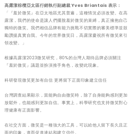
高露潔棕欖亞太區行銷執行副總裁
Yves Briantais 表示：
「『羞於微笑』在亞太地區尤其普遍，這種情況必須改變。在高
露潔，我們的使命是讓人們擺脫羞於微笑的束縛，真正擁抱自己
獨特的微笑。我們相信品牌有能力挑戰不切實際的審美標準並鼓
勵讚揚真實自我。今年的世界微笑日，高露潔慶祝所有微笑來引
領改變。」
根據高露潔2023微笑研究，80%的台灣人期待品牌必須關注
『羞於微笑』議題並扮演推手角色，改變此現象。
科研發現微笑更加有自信 更將留下正面印象建立信任
台灣調查結果顯示，當能夠自由微笑時，除了自身能夠感到更加
放鬆外，也能感到更加自信。事實上，科學研究也支持微笑對心
理健康有正面影響。
在社交方面，微笑是一種強大的工具，可以給他人留下長久且正
面的印象，進而促進連結和建立信任。