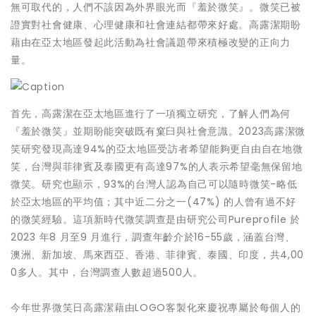
無可取代的，人們不該因為外界眼光而『羞於微笑』。微笑已被
證實對社會健康、心理健康和社會連結都帶來好處。高露潔期盼
藉由在亞太地區發起此活動為社會議題帶來積極改變的正向力
量。
首先，高露潔在亞太地區進行了一項獨立研究，了解人們為何
『羞於微笑』並期盼能突破既有窠臼與社會意識。2023高露潔微
笑研究發現高達94%的亞太地區受訪者希望能夠更自由自在地微
笑，台灣與菲律賓及泰國更有高達97%的人表示希望毫無保留地
微笑。研究也顯示，93%的台灣人認為自己可以隨時微笑-略低
於亞太地區的平均值；其中近二分之一(47%) 的人曾有過不好
的微笑經驗。這項新時代微笑調查是由研究公司Pureprofile 於
2023 年8 月至9 月進行，調查年齡介於16-55歲，涵蓋台灣、
澳洲、新加坡、馬來西亞、香港、菲律賓、泰國、印度，共4,00
0多人。其中，台灣調查人數超過500人。
今年世界微笑日高露潔藉由LOGO客製化來慶祝專屬於每個人的