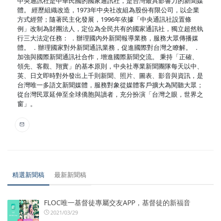
中央通訊社是中華民國的國家通訊社，是台灣最具影響力的新聞媒
體。 經歷組織改造，1973年中央社改組為股份有限公司，以企業
方式經營；隨著民主化發展，1996年依據「中央通訊社設置條
例」改制為財團法人，定位為全民共有的國家通訊社，獨立超然執
行三大法定任務： ．辦理國內外新聞報導業務，服務大眾傳播媒
體。 ．辦理國家對外新聞通訊業務，促進國際對台灣之瞭解。 ．
加強與國際新聞通訊社合作，增進國際新聞交流。 秉持「正確、
領先、客觀、翔實」的基本原則，中央社專業新聞團隊每天以中、
英、日文即時對外發出上千則新聞、照片、圖表、影音與資訊，是
台灣唯一多語文新聞媒體，服務對象從媒體客戶擴大為閱聽大眾；
從台灣民眾延伸至全球僑胞與讀者，充分扮演「台灣之眼，世界之
窗」。
精選新聞稿
最新新聞稿
FLOC唯一基督徒專屬交友APP，基督徒的新福音
2021/03/29