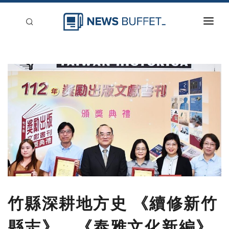
回到首頁
新聞稿分類
登入
刊登
竹縣深耕地方史 《續修新竹
縣志》、《泰雅文化新編》