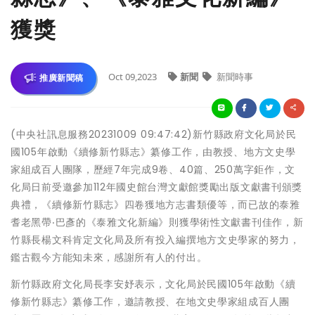
獲獎
Oct 09,2023
新聞
新聞時事
推廣新聞稿
(中央社訊息服務20231009 09:47:42)新竹縣政府文化局於民
國105年啟動《續修新竹縣志》纂修工作，由教授、地方文史學
家組成百人團隊，歷經7年完成9卷、40篇、250萬字鉅作，文
化局日前受邀參加112年國史館台灣文獻館獎勵出版文獻書刊頒獎
典禮，《續修新竹縣志》四卷獲地方志書類優等，而已故的泰雅
耆老黑帶‧巴彥的《泰雅文化新編》則獲學術性文獻書刊佳作，新
竹縣長楊文科肯定文化局及所有投入編撰地方文史學家的努力，
鑑古觀今方能知未來，感謝所有人的付出。
新竹縣政府文化局長李安妤表示，文化局於民國105年啟動《續
修新竹縣志》纂修工作，邀請教授、在地文史學家組成百人團