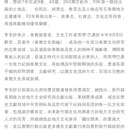
隊，歷經7年完成9卷、40篇、250萬字鉅作，111年第一階段出
版的土地志、、住民志、經濟志、教育志及人物志等五卷獲地方
志書優等，112年再推出卷一、政事志、社會志、文化志等四卷，
再接再勵獲得優等榮耀。
李安妤表示，泰雅族耆老、文史工作者黑帶‧巴彥於今年9月8日
辭世，其著作《泰雅文化新編》，成為他一生投注泰雅文化研究
的志業成就，以及遺留給泰雅族及世人的精神不滅象徵。傳聞泰
雅族人的起源，是遠古時代大石頭裂開走出來的人，而黑帶巴彥
一生致力紀錄泰雅文化，有如傳說中堅毅剛強的先祖，透過長期
不輟的田野調查、文獻研究，以圖文並茂的方式，呈現出完整的
泰雅文化系統架構。
李安妤日前親自出席領獎並獲邀發表得獎感言，她指出，新竹縣
長期致力於地方文史研究與文獻出版，累積豐厚成果，感念在歷
史文獻領域中辛苦耕耘為這世代留下紀錄與見證的每一位文化前
輩，也感謝評審肯定，未來新竹縣文化局將著力於地方文史研究
人才的培育，持續擔負起地方文化保存「繼往開來」的重責大
任，並以實際行動出版更多優良文獻書刊來回應對新竹縣政府的