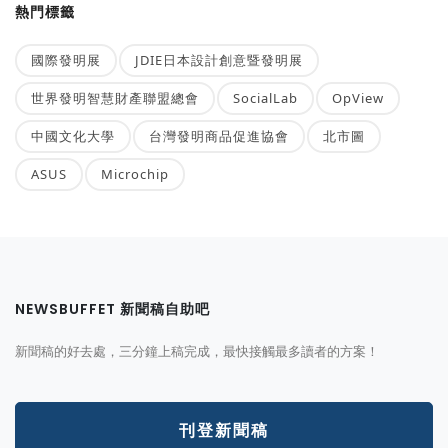
熱門標籤
國際發明展
JDIE日本設計創意暨發明展
世界發明智慧財產聯盟總會
SocialLab
OpView
中國文化大學
台灣發明商品促進協會
北市圖
ASUS
Microchip
NEWSBUFFET 新聞稿自助吧
新聞稿的好去處，三分鐘上稿完成，最快接觸最多讀者的方案！
刊登新聞稿