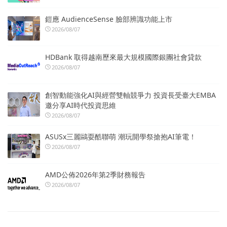
鎧應 AudienceSense 臉部辨識功能上市
2026/08/07
HDBank 取得越南歷來最大規模國際銀團社會貸款
2026/08/07
創智動能強化AI與經營雙軸競爭力 投資長受臺大EMBA
邀分享AI時代投資思維
2026/08/07
ASUSx三麗鷗耍酷聯萌 潮玩開學祭搶抱AI筆電！
2026/08/07
AMD公佈2026年第2季財務報告
2026/08/07