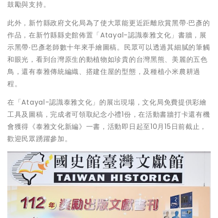
鼓勵與支持。
此外，新竹縣政府文化局為了使大眾能更近距離欣賞黑帶‧巴彥的
作品，在新竹縣縣史館佈置「Atayal-認識泰雅文化」書牆，展
示黑帶‧巴彥老師數十年來手繪圖稿。民眾可以透過其細膩的筆觸
和眼光，看到台灣原生的動植物如珍貴的台灣黑熊、美麗的五色
鳥，還有泰雅傳統編織、搭建住屋的型態，及種植小米農耕過
程。
在「Atayal-認識泰雅文化」的展出現場，文化局免費提供彩繪
工具及圖稿，完成者可領取紀念小禮1份，在活動書牆打卡還有機
會獲得《泰雅文化新編》一書，活動即日起至10月15日前截止，
歡迎民眾踴躍參加。