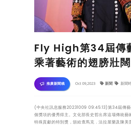
Fly High第3
乘著藝術的翅膀壯闊
Oct 09,2023
新聞
新聞
推廣新聞稿
(中央社訊息服務20231009 09:45:13)
個獎項的優秀得主。文化部長史哲出席這場傳統藝
特殊貢獻的特別獎，頒給查馬克．法拉屋樂及陳美