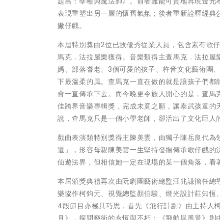
題島：孽種與魔法師》。前者難能可貴地再現金光
表現重塑出另一層的懷舊氣氛；後者重新詮釋經典
撇仔戲。
本屆特別獎由2位已故優秀從業人員，包含素有歌
馬克．法拉屋樂獲得。音樂類得主查馬克．法拉屋
媽、部落耆老、3個可愛的孩子、杵音文化藝術團
下最溫柔的風。查馬克一直在做的就是讓孩子們都
會一直傳承下去。而今晚更令族人開心的是，查馬克
佳跨界音樂專輯獎，完成未竟之願，讓泰武孩童的
說，查馬克只是一個小學老師，卻活出了文化巨人
戲曲表演類特別獎得主陳美雲，由獨子陳岳良代為
還」，形容母親陳美雲一生堅持發揚傳承歌仔戲的
仙遊法界，但相信她一定在現場的某一個角落，看
本屆頒獎典禮再次由阮劇團藝術總監汪兆謙擔任總導演
樂協作柯鈞元、視覺總監顏伯駿、燈光設計莊知恆
4段節目亦極具巧思，首先《飛行計劃》由主持人柯
月》，探問藝術的永恆與不朽；《飛航與風景》則由