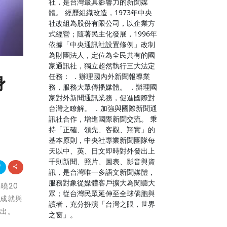
社，是台灣最具影響力的新聞媒
體。 經歷組織改造，1973年中央
社改組為股份有限公司，以企業方
式經營；隨著民主化發展，1996年
依據「中央通訊社設置條例」改制
為財團法人，定位為全民共有的國
家通訊社，獨立超然執行三大法定
任務： ．辦理國內外新聞報導業
身
務，服務大眾傳播媒體。 ．辦理國
家對外新聞通訊業務，促進國際對
台灣之瞭解。 ．加強與國際新聞通
訊社合作，增進國際新聞交流。 秉
持「正確、領先、客觀、翔實」的
基本原則，中央社專業新聞團隊每
天以中、英、日文即時對外發出上
千則新聞、照片、圖表、影音與資
訊，是台灣唯一多語文新聞媒體，
服務對象從媒體客戶擴大為閱聽大
曉20
眾；從台灣民眾延伸至全球僑胞與
身成就與
讀者，充分扮演「台灣之眼，世界
付出。
之窗」。