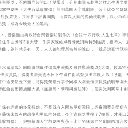
評審團獎，不約而同皆開出了雙蛋黃，分別由國光劇團頭牌老生唐文
閣掌中劇團《大俠百草翁前傳》與明華園天字戲劇團、莎士比亞的妹
激烈投票後，共同拿下評審團獎。而首次入圍的挽仙桃劇團，以小巧玲
品獎，成為今晚最大的黑馬。
中，音樂類由典歌詩台灣音樂坊製作的《台語十四行歌 人生七章》專
最佳作曲獎等3項大獎，作詞家陳維斌得獎致詞時特別強調，臺灣人一
歌曲，為的就是有一天，人人都能理所當然的說出，「我是說臺灣話
《水鬼請戲》同時得到最佳偶戲主演獎及最佳導演獎2項大獎。較為特
最佳演員獎」得獎者唐美雲今日下午還在衛武營演出年度大戲《臥龍：
言中途突然走下臺，將得獎榮耀分享予同樣入圍最佳演員獎的明華園
灣戲曲藝術節旗艦大戲《無題島：孽種與魔法師》，便與光興閣掌中
了保有評選的多元觀點，不受既有入圍名單所囿限，評審團獎是從所
曲藝術未曾有的想像和勇氣的好戲，今年這個獎共投了7輪票，才產出
草翁前傳》，與明華園天字戲劇團與莎士比亞的妹妹們的劇團跨域合