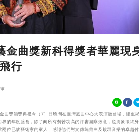
4屆傳藝金曲獎新科得獎者華麗現
飛行
時事
第34屆傳藝金曲獎頒獎典禮今（7）日晚間在臺灣戲曲中心大表演廳登場，隆重揭
術界的年度盛會，除了向所有勞苦功高的評審團隊致意，也將象徵終
雲兩位已故藝術家的家人，感謝他們對於傳統戲曲及族群音樂的卓越