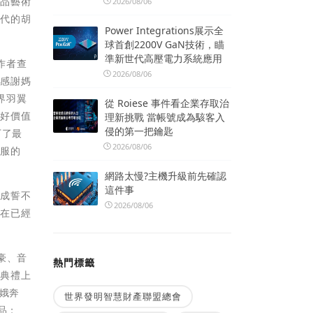
作品藝術
2026/08/06
當代的胡
Power Integrations展示全
球首創2200V GaN技術，瞄
準新世代高壓電力系統應用
作者查
2026/08/06
，感謝媽
界羽翼
從 Roiese 事件看企業存取治
美好價值
理新挑戰 當帳號成為駭客入
侵的第一把鑰匙
下了最
2026/08/06
佩服的
網路太慢?主機升級前先確認
這件事
不成誓不
2026/08/06
現在已經
豪、音
熱門標籤
。典禮上
娥奔
世界發明智慧財產聯盟總會
品；