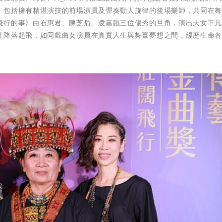
，包括擁有精湛演技的前場演員及彈奏動人旋律的後場樂師，共同在
飛行的事》由石惠君、陳芝后、凌嘉臨三位優秀的旦角，演出天女下
升降落起飛，如同戲曲女演員在真實人生與舞臺夢想之間，經歷生命