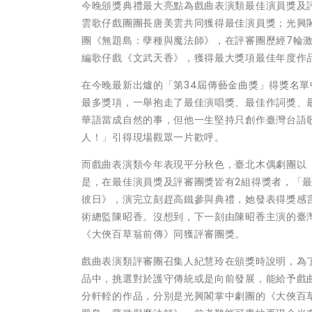
今晚頒獎典禮最大亮點為戲曲表演類最佳演員獎及
雲歌仔戲團團長唐美雲共同獲得最佳演員獎；光興
團《無題島：孽種與魔法師》，在評審團歷經7輪
編歌仔戲《文武天香》，獲得最大獎項最佳年度作
在今晚最新出爐的「第34屆傳藝金曲獎」得獎名單
最多獎項，一舉抱走了最佳演唱獎、最佳作詞獎、
華語當成自然的事，但他一生堅持只創作臺灣台語
人！」引得現場觀眾一片歡呼。
而戲曲表演類今年表現平分秋色，臺北木偶劇團以
是，在最佳演員獎及評審團獎皆有2組得獎者，「
彼日》，演完立刻趕高鐵參與典禮，她發表得獎感
術總監陳昭香。沒想到，下一刻由陳昭香主演的臺
《大俠百草翁前傳》同獲評審團獎。
戲曲表演類評審團召集人紀慧玲在頒獎時說明，為
品中，挑選對於護守傳統或是向前發展，能給予戲
分軒輊的作品，分別是光興閣掌中劇團的《大俠百