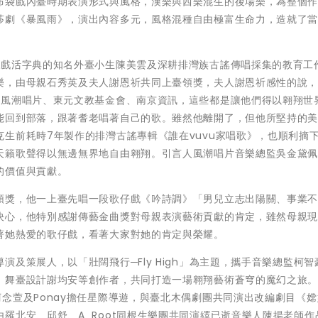
布袋戲內臺時期表演形式與風格，漢樂與西樂混生的後場樂，為整個
莎劇《暴風雨》，演出內容多元，風格混種自由極富生命力，造就了
仔戲活字典的知名外臺小生陳美雲及深耕排灣族古謠傳唱採集的教育工
樂，由母親石秀英及夫人謝恩祈共同上臺領獎，夫人謝恩祈感性的說
、風潮唱片、東元文教基金會、南京資訊，這些都是讓他們得以翱翔世
能回到部落，跟著耆老唱著自己的歌。雖然他離開了，但他所堅持的
生前耗時7年製作的排灣古謠專輯《誰在vuvu家唱歌》，也順利摘
天籟歌聲得以無邊無界地自由翱翔。引言人風潮唱片音樂總監吳金黛
的價值與貢獻。
領獎，他一上臺先唱一段歌仔戲《吟詩調》「男兒立志出陽關、事業
決心，他特別感謝傳藝金曲獎對母親表演藝術貢獻的肯定，雖然母親
著她熱愛的歌仔戲，看著大家對她的肯定與榮耀。
及策展人，以「壯闊飛行─Fly High」為主題，攜手音樂總監柯智
、舞臺設計謝均安等創作者，共同打造一場翱翔藝術蒼穹的魔幻之旅
念萱及Ponay擔任星際導遊，與臺北木偶劇團共同演出改編劇目《嫦
羅北安、邱舒、A_Root同根生樂團共同演繹已逝音樂人陳揚老師作