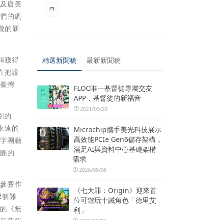
華及唐美
妹們的劇
瓏的新
輯獲得
精選新聞稿
最新新聞稿
直把說
的臺灣
FLOC唯一基督徒專屬交友
APP，基督徒的新福音
2021/03/29
別的
永遠的
Microchip攜手美光科技展示
高效能PCIe Gen6儲存架構，
天字團藝
滿足AI與資料中心基礎架構
劇團的
需求
2026/08/06
有參賽作
《七大罪：Origin》迎來首
2個難
位可遊玩十誡角色「德里艾
製的《無
利」