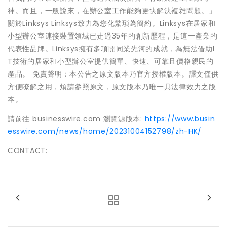
神。而且，一般說來，在辦公室工作能夠更快解決複雜問題。」
關於Linksys Linksys致力為您化繁瑣為簡約。Linksys在居家和
小型辦公室連接裝置領域已走過35年的創新歷程，是這一產業的
代表性品牌。Linksys擁有多項開同業先河的成就，為無法借助I
T技術的居家和小型辦公室提供簡單、快速、可靠且價格親民的
產品。 免責聲明：本公告之原文版本乃官方授權版本。譯文僅供
方便瞭解之用，煩請參照原文，原文版本乃唯一具法律效力之版
本。
請前往 businesswire.com 瀏覽源版本:
https://www.busin
esswire.com/news/home/20231004152798/zh-HK/
CONTACT: