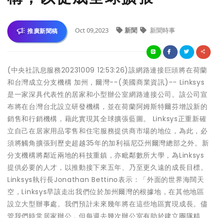
Oct 09,2023
新聞
新聞時事
推廣新聞稿
(中央社訊息服務20231009 12:53:26)該網路連接巨頭將在荷蘭
和台灣成立分支機構 加州，爾灣--(美國商業資訊)-- Linksys
是一家深具代表性的居家和小型辦公室網路連接公司。該公司宣
布將在台灣台北設立研發機構，並在荷蘭阿姆斯特爾芬增設新的
銷售和行銷機構，藉此實現其全球擴張藍圖。 Linksys正重新確
立自己在居家用品零售和住宅服務提供商市場的地位，為此，必
須將觸角擴張到歷史超越35年的加利福尼亞州爾灣總部之外。新
分支機構將鄰近兩地的科技重鎮，亦毗鄰數所大學，為Linksys
提供必要的人才，以推動接下來五年、乃至更久遠的成長目標。
Linksys執行長Jonathan Bettino表示：「外面的世界海闊天
空，Linksys早該走出我們位於加州爾灣的根據地，在其他地區
設立大型辦事處。我們預計未來幾年將在這些地區實現成長。儘
管我們時常居家辦公，但每週去幾次辦公室有助於建立團隊精