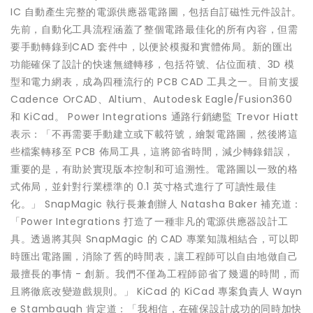
IC 自動產生完整的電源供應器電路圖，包括自訂磁性元件設計。
先前，自動化工具流程涵蓋了整個電路最佳化的所有內容，但需
要手動轉錄到CAD 套件中，以便於模擬和實體佈局。新的匯出
功能確保了設計的快速無縫轉移，包括符號、佔位面積、3D 模
型和電力網表，成為四種流行的 PCB CAD 工具之一。目前支援
Cadence OrCAD、Altium、Autodesk Eagle/Fusion360
和 KiCad。 Power Integrations 通路行銷總監 Trevor Hiatt
表示：「不再需要手動建立或下載符號，繪製電路圖，然後將這
些檔案轉移至 PCB 佈局工具，這將節省時間，減少轉錄錯誤，
重要的是，有助於實現版本控制和可追溯性。電路圖以一致的格
式佈局，並針對行業標準的 0.1 英寸格式進行了可讀性最佳
化。」 SnapMagic 執行長兼創辦人 Natasha Baker 補充道：
「Power Integrations 打造了一種非凡的電源供應器設計工
具。透過將其與 SnapMagic 的 CAD 專業知識相結合，可以即
時匯出電路圖，消除了舊的時間表，讓工程師可以自由地做自己
最擅長的事情 - 創新。我們不僅為工程師節省了幾週的時間，而
且將徹底改變遊戲規則。」 KiCad 的 KiCad 專案負責人 Wayn
e Stambaugh 肯定道：「我相信，在確保設計成功的同時加快