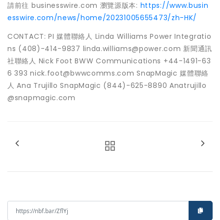
請前往 businesswire.com 瀏覽源版本:
https://www.busin
esswire.com/news/home/20231005655473/zh-HK/
CONTACT: PI 媒體聯絡人 Linda Williams Power Integratio
ns (408)-414-9837 linda.williams@power.com 新聞通訊
社聯絡人 Nick Foot BWW Communications +44-1491-63
6 393 nick.foot@bwwcomms.com SnapMagic 媒體聯絡
人 Ana Trujillo SnapMagic (844)-625-8890 Anatrujillo
@snapmagic.com