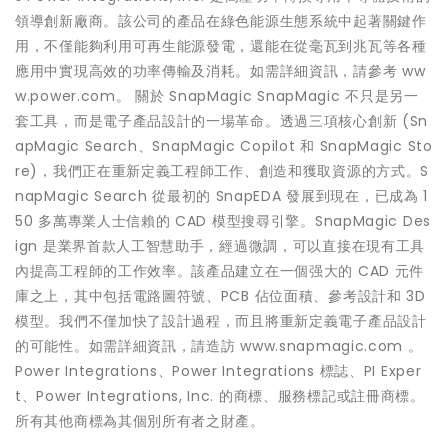
領導創新廠商。該公司的產品在綠色能源生態系統中起著關鍵作
用，不僅能夠利用可再生能源發電，還能在從毫瓦到兆瓦等各種
應用中實現高效的功率傳輸及消耗。如需詳細資訊，請參考 ww
w.power.com。 關於 SnapMagic SnapMagic 不只是另一
套工具，而是電子產品設計的一場革命。透過三項核心創新 (Sn
apMagic Search、SnapMagic Copilot 和 SnapMagic Sto
re)，我們正在重新定義工程師工作、創造和獲取資源的方式。S
napMagic Search 從最初的 SnapEDA 發展到現在，已成為 1
50 多萬專業人士信賴的 CAD 模型搜尋引擎。SnapMagic Des
ign 是業界首款人工智慧助手，經過微調，可以直接在現有工具
內提高工程師的工作效率。該產品建立在一個强大的 CAD 元件
庫之上，其中包括電路圖符號、PCB 佔位面積、參考設計和 3D
模型。我們不僅加快了設計過程，而且將重新定義電子產品設計
的可能性。如需詳細資訊，請造訪 www.snapmagic.com 。
Power Integrations、Power Integrations 標誌、PI Exper
t、Power Integrations, Inc. 的商標、服務標記或註冊商標。
所有其他商標為其個別所有者之財產。