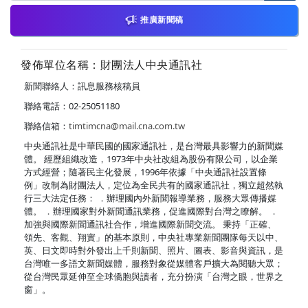
推廣新聞稿
發佈單位名稱：財團法人中央通訊社
新聞聯絡人：訊息服務核稿員
聯絡電話：02-25051180
聯絡信箱：
timtimcna@mail.cna.com.tw
中央通訊社是中華民國的國家通訊社，是台灣最具影響力的新聞媒
體。 經歷組織改造，1973年中央社改組為股份有限公司，以企業
方式經營；隨著民主化發展，1996年依據「中央通訊社設置條
例」改制為財團法人，定位為全民共有的國家通訊社，獨立超然執
行三大法定任務： ．辦理國內外新聞報導業務，服務大眾傳播媒
體。 ．辦理國家對外新聞通訊業務，促進國際對台灣之瞭解。 ．
加強與國際新聞通訊社合作，增進國際新聞交流。 秉持「正確、
領先、客觀、翔實」的基本原則，中央社專業新聞團隊每天以中、
英、日文即時對外發出上千則新聞、照片、圖表、影音與資訊，是
台灣唯一多語文新聞媒體，服務對象從媒體客戶擴大為閱聽大眾；
從台灣民眾延伸至全球僑胞與讀者，充分扮演「台灣之眼，世界之
窗」。