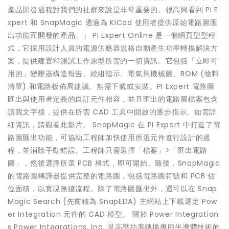
產品開發過程對我們的社群來說是非常重要的。很高興看到 PI E
xpert 和 SnapMagic 透過為 KiCad 使用者提供原始電路圖匯
出功能而開發的產品。」 PI Expert Online 是一個網頁型型程
式，它採用設計人員的電源供應器規格自動產生功率轉換解決方
案，提供建置和測試工作原型所需的一切資訊。它包括「立即可
用的」變壓器構造報告、繞組指示、電氣與機械圖、BOM (物料
清單) 和電路板佈局建議。無需下載或安裝。PI Expert 電路圖
匯出與使用者定義的自訂元件相容，並且匯出的電路圖檔案包含
讀我文字檔，提供在所需 CAD 工具中開啟的逐步指示。如需詳
細資訊，請觀看此影片。 SnapMagic 在 PI Expert 中打造了電
路圖匯出功能，可協助工程師加快使用所選元件進行設計的過
程，並消除手動錯誤。工程師只需選擇「檔案」>「匯出電路
圖」，然後選擇所選 PCB 格式，即可開始。隨後，SnapMagic
的電路圖轉譯器提供完整的電路圖，包括電路圖符號和 PCB 佔
位面積，以實現無縫流程。除了電路圖匯出外，還可以在 Snap
Magic Search (先前稱為 SnapEDA) 主網站上下載選定 Pow
er Integration 元件的 CAD 模型。 關於 Power Integration
s Power Integrations, Inc. 是高壓功率轉換專用半導體技術的