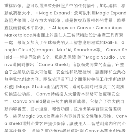
重構影像。您可以選擇並分離照片中的任何物件，加以編輯、移
動或調整大小。 • Magic Expand：您可以利用Magic Expand
為照片修圖，儲存放大的影像，或是恢復取景框外的背景，將垂
直鏡頭變成水平影像。 • AI Apps on Canva：Canva Apps
Marketplace將市面上的最佳人工智慧輔助設計生產工具齊聚
一處，最近又加入了全球領先的人工智慧應用程式如Dall-E、G
oogle Cloud的Imagen、MurfAI, Soundraw等。 Canva Sh
ield——領先同業的安全、私密及保障 除了Magic Studio，Ca
nva還同時推出「Canva Shield」這款領先同業的產品。它整
合了企業級的強大可信度、安全性和私密控制，讓團隊和企業心
無旁鶩地創建內容。團隊管理員可以全面掌控整個工作場所啟動
和使用Magic Studio產品的方式，還可以隨時根據員工的職務
切換這些功能。 Canva持續投入大量資本開發可信度和安全
性，Canva Shield是這份努力的最新成果。它整合了強大的自
動內容審查、提示過濾、報告功能，並推出業界首個去偏差模
型，確保Magic Studio產生的內容兼具安全性和包容性。Canv
a Shield還對企業客戶提供保障，讓使用人工智慧創建內容的企
業高枕無憂。 首開先河的創作者補償計劃 Canva為尊重創作者