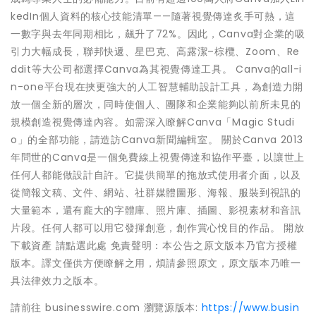
kedIn個人資料的核心技能清單——隨著視覺傳達炙手可熱，這
一數字與去年同期相比，飆升了72%。因此，Canva對企業的吸
引力大幅成長，聯邦快遞、星巴克、高露潔–棕欖、Zoom、Re
ddit等大公司都選擇Canva為其視覺傳達工具。 Canva的all-i
n-one平台現在挾更強大的人工智慧輔助設計工具，為創造力開
放一個全新的層次，同時使個人、團隊和企業能夠以前所未見的
規模創造視覺傳達內容。如需深入瞭解Canva「Magic Studi
o」的全部功能，請造訪Canva新聞編輯室。 關於Canva 2013
年問世的Canva是一個免費線上視覺傳達和協作平臺，以讓世上
任何人都能做設計自許。它提供簡單的拖放式使用者介面，以及
從簡報文稿、文件、網站、社群媒體圖形、海報、服裝到視訊的
大量範本，還有龐大的字體庫、照片庫、插圖、影視素材和音訊
片段。任何人都可以用它發揮創意，創作賞心悅目的作品。 開放
下載資產 請點選此處 免責聲明：本公告之原文版本乃官方授權
版本。譯文僅供方便瞭解之用，煩請參照原文，原文版本乃唯一
具法律效力之版本。
請前往 businesswire.com 瀏覽源版本:
https://www.busin