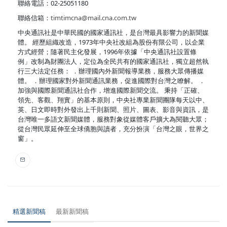
聯絡電話：02-25051180
聯絡信箱：
timtimcna@mail.cna.com.tw
中央通訊社是中華民國的國家通訊社，是台灣最具影響力的新聞媒
體。 經歷組織改造，1973年中央社改組為股份有限公司，以企業
方式經營；隨著民主化發展，1996年依據「中央通訊社設置條
例」改制為財團法人，定位為全民共有的國家通訊社，獨立超然執
行三大法定任務： ．辦理國內外新聞報導業務，服務大眾傳播媒
體。 ．辦理國家對外新聞通訊業務，促進國際對台灣之瞭解。 ．
加強與國際新聞通訊社合作，增進國際新聞交流。 秉持「正確、
領先、客觀、翔實」的基本原則，中央社專業新聞團隊每天以中、
英、日文即時對外發出上千則新聞、照片、圖表、影音與資訊，是
台灣唯一多語文新聞媒體，服務對象從媒體客戶擴大為閱聽大眾；
從台灣民眾延伸至全球僑胞與讀者，充分扮演「台灣之眼，世界之
窗」。
精選新聞稿
最新新聞稿