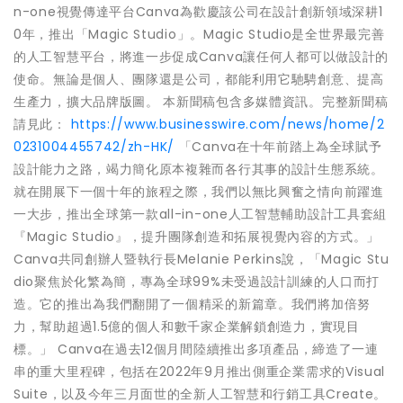
n-one視覺傳達平台Canva為歡慶該公司在設計創新領域深耕1
0年，推出「Magic Studio」。Magic Studio是全世界最完善
的人工智慧平台，將進一步促成Canva讓任何人都可以做設計的
使命。無論是個人、團隊還是公司，都能利用它馳騁創意、提高
生產力，擴大品牌版圖。 本新聞稿包含多媒體資訊。完整新聞稿
請見此：
https://www.businesswire.com/news/home/2
0231004455742/zh-HK/
「Canva在十年前踏上為全球賦予
設計能力之路，竭力簡化原本複雜而各行其事的設計生態系統。
就在開展下一個十年的旅程之際，我們以無比興奮之情向前躍進
一大步，推出全球第一款all-in-one人工智慧輔助設計工具套組
『Magic Studio』，提升團隊創造和拓展視覺內容的方式。」
Canva共同創辦人暨執行長Melanie Perkins說，「Magic Stu
dio聚焦於化繁為簡，專為全球99%未受過設計訓練的人口而打
造。它的推出為我們翻開了一個精采的新篇章。我們將加倍努
力，幫助超過1.5億的個人和數千家企業解鎖創造力，實現目
標。」 Canva在過去12個月間陸續推出多項產品，締造了一連
串的重大里程碑，包括在2022年9月推出側重企業需求的Visual
Suite，以及今年三月面世的全新人工智慧和行銷工具Create。