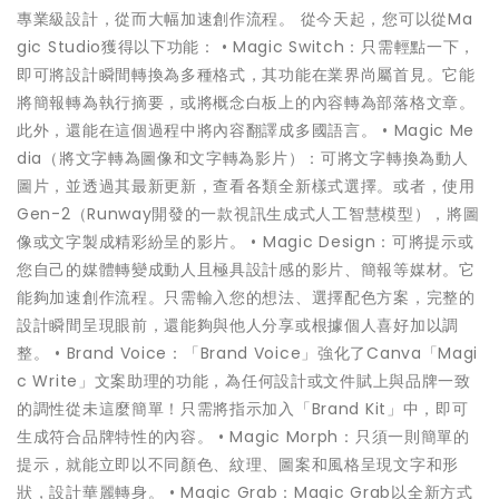
專業級設計，從而大幅加速創作流程。 從今天起，您可以從Ma
gic Studio獲得以下功能： • Magic Switch：只需輕點一下，
即可將設計瞬間轉換為多種格式，其功能在業界尚屬首見。它能
將簡報轉為執行摘要，或將概念白板上的內容轉為部落格文章。
此外，還能在這個過程中將內容翻譯成多國語言。 • Magic Me
dia（將文字轉為圖像和文字轉為影片）：可將文字轉換為動人
圖片，並透過其最新更新，查看各類全新樣式選擇。或者，使用
Gen-2（Runway開發的一款視訊生成式人工智慧模型），將圖
像或文字製成精彩紛呈的影片。 • Magic Design：可將提示或
您自己的媒體轉變成動人且極具設計感的影片、簡報等媒材。它
能夠加速創作流程。只需輸入您的想法、選擇配色方案，完整的
設計瞬間呈現眼前，還能夠與他人分享或根據個人喜好加以調
整。 • Brand Voice：「Brand Voice」強化了Canva「Magi
c Write」文案助理的功能，為任何設計或文件賦上與品牌一致
的調性從未這麼簡單！只需將指示加入「Brand Kit」中，即可
生成符合品牌特性的內容。 • Magic Morph：只須一則簡單的
提示，就能立即以不同顏色、紋理、圖案和風格呈現文字和形
狀，設計華麗轉身。 • Magic Grab：Magic Grab以全新方式