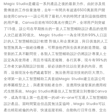
Magic Studio是繼這一系列產品之後的最新力作。由於涉及視
覺傳達的工作份量激增，去年一年間共有超過6500萬新用戶開
始使用Canva——該公司用了最初八年的時間才達到這個指標性
的用戶量。Canva目前有1600萬名付費訂戶，全球用戶則突破
了1.5億。該公司在早期推出的一套人工智慧輔助設計產品的使用
人次已超過30億次。 Magic Studio——為全球另外99%人口設
計的人工智慧輔助設計軟體 對個人和企業來說，與日俱進的人工
智慧無異為一個絕佳機會，可釋放他們與生俱來的創造潛能。儘
管新的工具不斷問世，各類人工智慧輔助設計仍將設計專業人士
設定為其使用者，而且市場高度複雜、各行其事。現今有99%的
工作者欠缺高階設計技能，卻必須創作比以往更多的內容。然
而，這個現況令他們處處掣肘，無法善用這項技術的巨大潛力。
全球第一款人工智慧輔助工具套組Magic Studio建立在該公司
的專屬模型之上，與產業領航者合作、並應用快速發展的應用程
式生態系統。Magic Studio將最佳人工智慧灌注到整個Canva
中，成為市場上第一也是唯一的all-in-one可互通人工智慧輔助
設計產品。當時間緊迫但品質無法妥協時，Magic Studio可以
產出精彩絕倫的內容、快速追蹤初稿、自動執行日常任務、交出