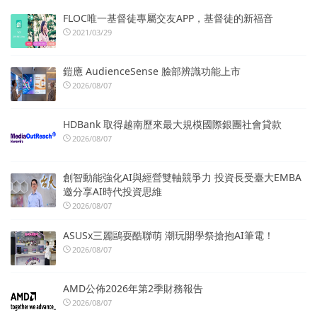
FLOC唯一基督徒專屬交友APP，基督徒的新福音
2021/03/29
鎧應 AudienceSense 臉部辨識功能上市
2026/08/07
HDBank 取得越南歷來最大規模國際銀團社會貸款
2026/08/07
創智動能強化AI與經營雙軸競爭力 投資長受臺大EMBA
邀分享AI時代投資思維
2026/08/07
ASUSx三麗鷗耍酷聯萌 潮玩開學祭搶抱AI筆電！
2026/08/07
AMD公佈2026年第2季財務報告
2026/08/07