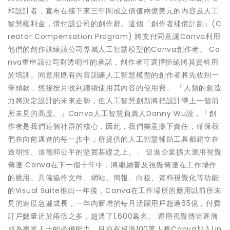
和設計者，宣布在接下來三年間成立價值兩億美元的內容及人工
智慧權利金，償付該公司的創作群。這個「創作者補償計劃」(C
reator Compensation Program) 將支付同意讓Canva利用
他們的創作訓練該公司專屬人工智慧模型的Canva創作者。 Ca
nva重申該公司對透明性的承諾，創作者可選擇拒絕將其資料用
於培訓。同意用既有內容訓練人工智慧模型的創作者將先收到一
筆頭款，然後按月收到繼續使用其內容的使用費。 「人類的創造
力將決定設計的未來走勢，但人工智慧創新將把設計帶上一個前
所未見的高度。」Canva人工智慧負責人Danny Wu說，「創
作者是我們這個社群的核心，因此，我們樂意擔下責任，確保我
們在向前邁進的每一步中，所提供的人工智慧輔助工具都建立在
透明性、道德和公平的堅實基礎之上。」 促進企業擴大運用視覺
傳達 Canva在下一個十年中，將繼續普及視覺傳達在工作場作
的應用。具備協作文件、網站、簡報、白板、資料視覺化等功能
的Visual Suite推出一年後，Canva在工作場所的應用以前所未
見的速度急遽成長，一年內新增的每月活躍用戶超過65億，付費
訂戶數量近於兩倍之多，超過了1,600萬名。 運用視覺傳達逐漸
成為專業人士的必備能力。目前有超過100萬人將Canva加入Lin