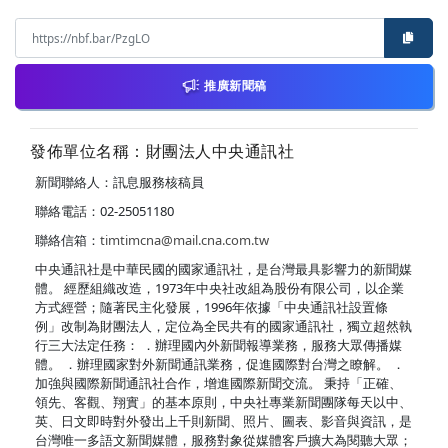
推廣新聞稿
發佈單位名稱：財團法人中央通訊社
新聞聯絡人：訊息服務核稿員
聯絡電話：02-25051180
聯絡信箱：
timtimcna@mail.cna.com.tw
中央通訊社是中華民國的國家通訊社，是台灣最具影響力的新聞媒
體。 經歷組織改造，1973年中央社改組為股份有限公司，以企業
方式經營；隨著民主化發展，1996年依據「中央通訊社設置條
例」改制為財團法人，定位為全民共有的國家通訊社，獨立超然執
行三大法定任務： ．辦理國內外新聞報導業務，服務大眾傳播媒
體。 ．辦理國家對外新聞通訊業務，促進國際對台灣之瞭解。 ．
加強與國際新聞通訊社合作，增進國際新聞交流。 秉持「正確、
領先、客觀、翔實」的基本原則，中央社專業新聞團隊每天以中、
英、日文即時對外發出上千則新聞、照片、圖表、影音與資訊，是
台灣唯一多語文新聞媒體，服務對象從媒體客戶擴大為閱聽大眾；