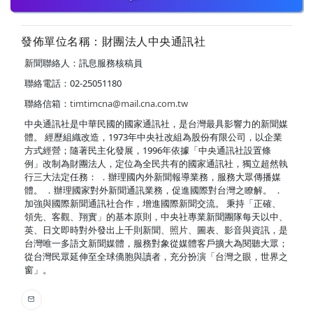
發佈單位名稱：財團法人中央通訊社
新聞聯絡人：訊息服務核稿員
聯絡電話：02-25051180
聯絡信箱：
timtimcna@mail.cna.com.tw
中央通訊社是中華民國的國家通訊社，是台灣最具影響力的新聞媒
體。 經歷組織改造，1973年中央社改組為股份有限公司，以企業
方式經營；隨著民主化發展，1996年依據「中央通訊社設置條
例」改制為財團法人，定位為全民共有的國家通訊社，獨立超然執
行三大法定任務： ．辦理國內外新聞報導業務，服務大眾傳播媒
體。 ．辦理國家對外新聞通訊業務，促進國際對台灣之瞭解。 ．
加強與國際新聞通訊社合作，增進國際新聞交流。 秉持「正確、
領先、客觀、翔實」的基本原則，中央社專業新聞團隊每天以中、
英、日文即時對外發出上千則新聞、照片、圖表、影音與資訊，是
台灣唯一多語文新聞媒體，服務對象從媒體客戶擴大為閱聽大眾；
從台灣民眾延伸至全球僑胞與讀者，充分扮演「台灣之眼，世界之
窗」。