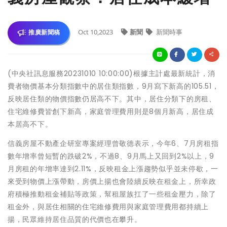
Oct 10,2023
新聞
新聞時事
推廣新聞稿
(中央社訊息服務20231010 10:00:00)根據主計處最新統計，消
費者物價基本分類指數中的居住類指數，9月寫下新高的105.51，
反映居住類的物價指數仍居高不下。其中，居住分類下的房租、
住宅維修費皆創下新高，家庭管理費用則是8個月新高，居住成
本居高不下。
信義房屋不動產企研室專案經理曾敬德表示，今年6、7月房租指
數年增率曾短暫的跌破2%，不過8、9月馬上又回到2%以上，9
月房租的年增率達到2.11%，反映租金上漲趨勢似乎並未停歇，一
來受到物價上漲帶動，房價上揚也會陸續反映在租金上，所幸政
府積極推動租金補貼等政策，幫租屋族扛了一些租金壓力，除了
租金外，與居住相關的住宅維修費用與家庭管理費用都持續上
揚，民眾維持居住品質的代價也在攀升。