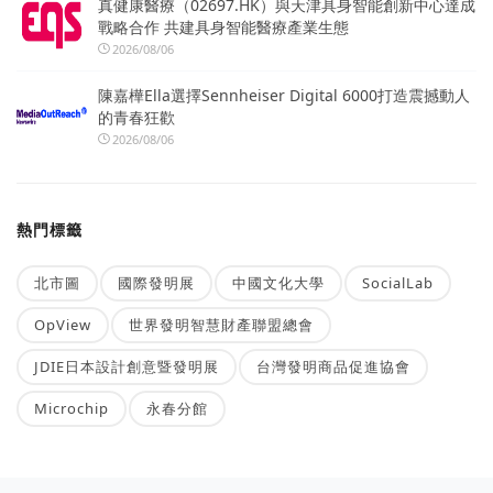
真健康醫療（02697.HK）與天津具身智能創新中心達成
戰略合作 共建具身智能醫療產業生態
2026/08/06
陳嘉樺Ella選擇Sennheiser Digital 6000打造震撼動人
的青春狂歡
2026/08/06
熱門標籤
北市圖
國際發明展
中國文化大學
SocialLab
OpView
世界發明智慧財產聯盟總會
JDIE日本設計創意暨發明展
台灣發明商品促進協會
Microchip
永春分館