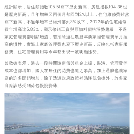
統計顯示，居住類指數105.51寫下歷史新高，房租指數104.36也
是歷史新高，且年增率又兩個月都回到2%以上，住宅維修費雖然
寫下新高，不過年增率已經滑落到3%以下，2022年的住宅維修
費年增高達5.83%，顯示修繕工資與原物料價格漲勢趨緩，不過
家庭管理費卻明顯增溫，若扣除過往農曆年前家裡管理費單月拉
高的慣性，實際上家庭管理費也寫下歷史新高，反映包括家事服
務費、住宅管理費用等今年都出現一波明顯漲勢。
曾敬德表示，過去一段時間隨房價與租金上揚，裝潢、管理費等
成本也都增加，國人在居住的花費也隨之攀高，加上通膨也讓家
庭的許多開銷增加，除了透過政府政策補貼降低負擔外，許多家
庭應該感受到荷包慢慢變薄。