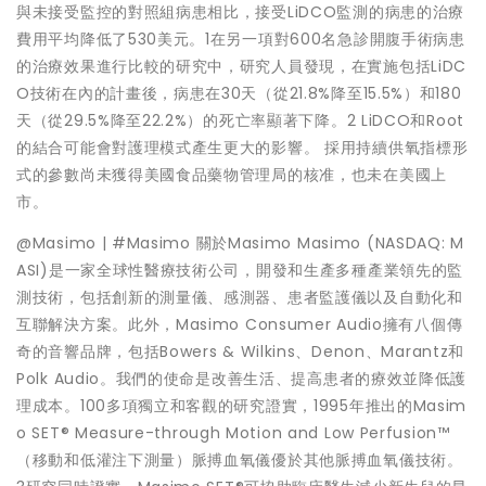
與未接受監控的對照組病患相比，接受LiDCO監測的病患的治療
費用平均降低了530美元。1在另一項對600名急診開腹手術病患
的治療效果進行比較的研究中，研究人員發現，在實施包括LiDC
O技術在內的計畫後，病患在30天（從21.8%降至15.5%）和180
天（從29.5%降至22.2%）的死亡率顯著下降。2 LiDCO和Root
的結合可能會對護理模式產生更大的影響。 採用持續供氧指標形
式的參數尚未獲得美國食品藥物管理局的核准，也未在美國上
市。
@Masimo | #Masimo 關於Masimo Masimo (NASDAQ: M
ASI)是一家全球性醫療技術公司，開發和生產多種產業領先的監
測技術，包括創新的測量儀、感測器、患者監護儀以及自動化和
互聯解決方案。此外，Masimo Consumer Audio擁有八個傳
奇的音響品牌，包括Bowers & Wilkins、Denon、Marantz和
Polk Audio。我們的使命是改善生活、提高患者的療效並降低護
理成本。100多項獨立和客觀的研究證實，1995年推出的Masim
o SET® Measure-through Motion and Low Perfusion™
（移動和低灌注下測量）脈搏血氧儀優於其他脈搏血氧儀技術。