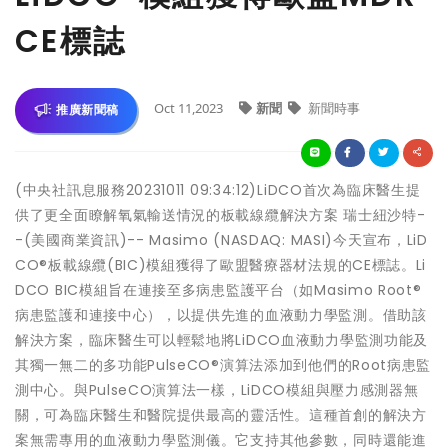
CE標誌
Oct 11,2023
新聞
新聞時事
推廣新聞稿
(中央社訊息服務20231011 09:34:12)LiDCO首次為臨床醫生提
供了更全面瞭解氧氣輸送情況的板載線纜解決方案 瑞士紐沙特-
-(美國商業資訊)-- Masimo (NASDAQ: MASI)今天宣布，LiD
CO®板載線纜(BIC)模組獲得了歐盟醫療器材法規的CE標誌。Li
DCO BIC模組旨在連接至多病患監護平台（如Masimo Root®
病患監護和連接中心），以提供先進的血液動力學監測。借助該
解決方案，臨床醫生可以輕鬆地將LiDCO血液動力學監測功能及
其獨一無二的多功能PulseCO®演算法添加到他們的Root病患監
測中心。與PulseCO演算法一樣，LiDCO模組與壓力感測器無
關，可為臨床醫生和醫院提供最高的靈活性。這種首創的解決方
案無需專用的血液動力學監測儀。它支持其他參數，同時還能進