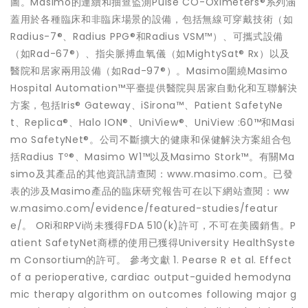
圖。Masimo的連續和抽查監測Pulse CO-Oximeters®系列涵
蓋用於各種臨床和非臨床場景的設備，包括無線可穿戴技術（如
Radius-7®、Radius PPG®和Radius VSM™）、可攜式設備
（如Rad-67®）、指尖脈搏血氧儀（如MightySat® Rx）以及
醫院和居家兩用設備（如Rad-97®）。Masimo圍繞Masimo
Hospital Automation™平臺提供醫院與居家自動化和互聯解決
方案，包括Iris® Gateway、iSirona™、Patient SafetyNe
t、Replica®、Halo ION®、UniView®、UniView :60™和Masi
mo SafetyNet®。公司不斷擴大的健康和保健解決方案組合包
括Radius Tº®、Masimo W1™以及Masimo Stork™。有關Ma
simo及其產品的其他資訊請查閱：www.masimo.com。已發
表的涉及Masimo產品的臨床研究報告可在以下網站查閱：ww
w.masimo.com/evidence/featured-studies/featur
e/。 ORi和RPVi尚未獲得FDA 510(k)許可，不可在美國銷售。P
atient SafetyNet商標的使用已獲得University HealthSyste
m Consortium的許可。 參考文獻 1. Pearse R et al. Effect
of a perioperative, cardiac output-guided hemodyna
mic therapy algorithm on outcomes following major g