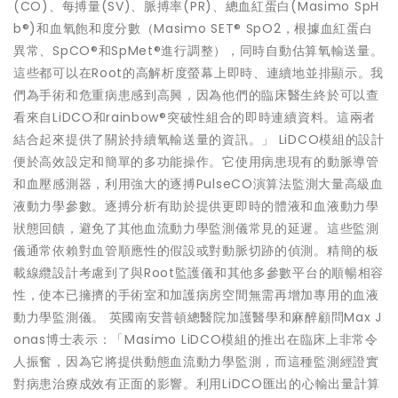
(CO)、每搏量(SV)、脈搏率(PR)、總血紅蛋白(Masimo SpH
b®)和血氧飽和度分數（Masimo SET® SpO2，根據血紅蛋白
異常、SpCO®和SpMet®進行調整），同時自動估算氧輸送量。
這些都可以在Root的高解析度螢幕上即時、連續地並排顯示。我
們為手術和危重病患感到高興，因為他們的臨床醫生終於可以查
看來自LiDCO和rainbow®突破性組合的即時連續資料。這兩者
結合起來提供了關於持續氧輸送量的資訊。」 LiDCO模組的設計
便於高效設定和簡單的多功能操作。它使用病患現有的動脈導管
和血壓感測器，利用強大的逐搏PulseCO演算法監測大量高級血
液動力學參數。逐搏分析有助於提供更即時的體液和血液動力學
狀態回饋，避免了其他血流動力學監測儀常見的延遲。這些監測
儀通常依賴對血管順應性的假設或對動脈切跡的偵測。精簡的板
載線纜設計考慮到了與Root監護儀和其他多參數平台的順暢相容
性，使本已擁擠的手術室和加護病房空間無需再增加專用的血液
動力學監測儀。 英國南安普頓總醫院加護醫學和麻醉顧問Max J
onas博士表示：「Masimo LiDCO模組的推出在臨床上非常令
人振奮，因為它將提供動態血流動力學監測，而這種監測經證實
對病患治療成效有正面的影響。利用LiDCO匯出的心輸出量計算