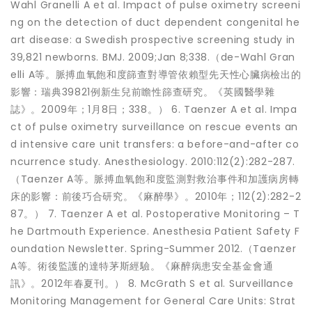
Wahl Granelli A et al. Impact of pulse oximetry screeni
ng on the detection of duct dependent congenital he
art disease: a Swedish prospective screening study in
39,821 newborns. BMJ. 2009;Jan 8;338.（de-Wahl Gran
elli A等。脈搏血氧飽和度篩查對導管依賴型先天性心臟病檢出的
影響：瑞典39821例新生兒前瞻性篩查研究。《英國醫學雜
誌》。2009年；1月8日；338。） 6. Taenzer A et al. Impa
ct of pulse oximetry surveillance on rescue events an
d intensive care unit transfers: a before-and-after co
ncurrence study. Anesthesiology. 2010:112(2):282-287.
（Taenzer A等。脈搏血氧飽和度監測對救治事件和加護病房轉
床的影響：前後巧合研究。《麻醉學》。2010年；112(2):282-2
87。） 7. Taenzer A et al. Postoperative Monitoring – T
he Dartmouth Experience. Anesthesia Patient Safety F
oundation Newsletter. Spring-Summer 2012.（Taenzer
A等。術後監護的達特茅斯經驗。《麻醉病患安全基金會通
訊》。2012年春夏刊。） 8. McGrath S et al. Surveillance
Monitoring Management for General Care Units: Strat