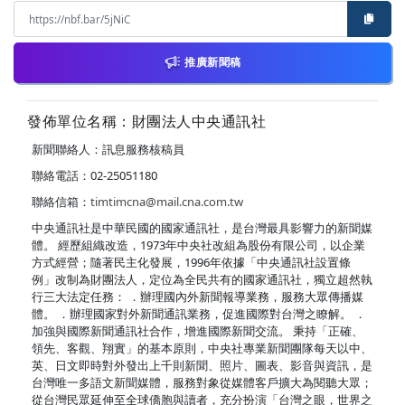
推廣新聞稿
發佈單位名稱：財團法人中央通訊社
新聞聯絡人：訊息服務核稿員
聯絡電話：02-25051180
聯絡信箱：
timtimcna@mail.cna.com.tw
中央通訊社是中華民國的國家通訊社，是台灣最具影響力的新聞媒
體。 經歷組織改造，1973年中央社改組為股份有限公司，以企業
方式經營；隨著民主化發展，1996年依據「中央通訊社設置條
例」改制為財團法人，定位為全民共有的國家通訊社，獨立超然執
行三大法定任務： ．辦理國內外新聞報導業務，服務大眾傳播媒
體。 ．辦理國家對外新聞通訊業務，促進國際對台灣之瞭解。 ．
加強與國際新聞通訊社合作，增進國際新聞交流。 秉持「正確、
領先、客觀、翔實」的基本原則，中央社專業新聞團隊每天以中、
英、日文即時對外發出上千則新聞、照片、圖表、影音與資訊，是
台灣唯一多語文新聞媒體，服務對象從媒體客戶擴大為閱聽大眾；
從台灣民眾延伸至全球僑胞與讀者，充分扮演「台灣之眼，世界之