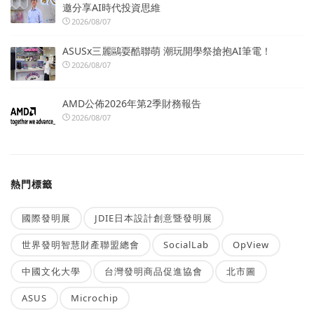
邀分享AI時代投資思維
2026/08/07
ASUSx三麗鷗耍酷聯萌 潮玩開學祭搶抱AI筆電！
2026/08/07
AMD公佈2026年第2季財務報告
2026/08/07
熱門標籤
國際發明展
JDIE日本設計創意暨發明展
世界發明智慧財產聯盟總會
SocialLab
OpView
中國文化大學
台灣發明商品促進協會
北市圖
ASUS
Microchip