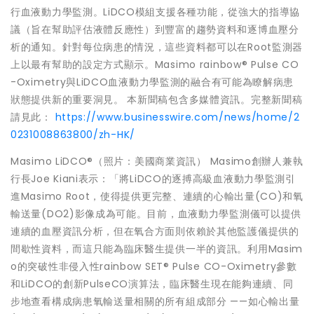
行血液動力學監測。LiDCO模組支援各種功能，從強大的指導協
議（旨在幫助評估液體反應性）到豐富的趨勢資料和逐博血壓分
析的通知。針對每位病患的情況，這些資料都可以在Root監測器
上以最有幫助的設定方式顯示。Masimo rainbow® Pulse CO
-Oximetry與LiDCO血液動力學監測的融合有可能為瞭解病患
狀態提供新的重要洞見。 本新聞稿包含多媒體資訊。完整新聞稿
請見此：
https://www.businesswire.com/news/home/2
0231008863800/zh-HK/
Masimo LiDCO®（照片：美國商業資訊） Masimo創辦人兼執
行長Joe Kiani表示：「將LiDCO的逐搏高級血液動力學監測引
進Masimo Root，使得提供更完整、連續的心輸出量(CO)和氧
輸送量(DO2)影像成為可能。目前，血液動力學監測儀可以提供
連續的血壓資訊分析，但在氧合方面則依賴於其他監護儀提供的
間歇性資料，而這只能為臨床醫生提供一半的資訊。利用Masim
o的突破性非侵入性rainbow SET® Pulse CO-Oximetry參數
和LiDCO的創新PulseCO演算法，臨床醫生現在能夠連續、同
步地查看構成病患氧輸送量相關的所有組成部分 ——如心輸出量