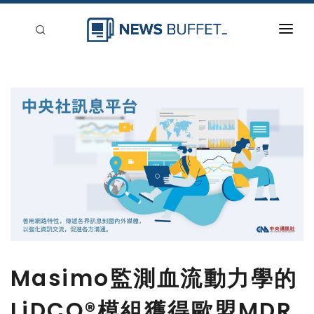
回到首頁
新聞稿分類
登入
刊登
Masimo監測血流動力學的
LiDCO®模組獲得歐盟MDR