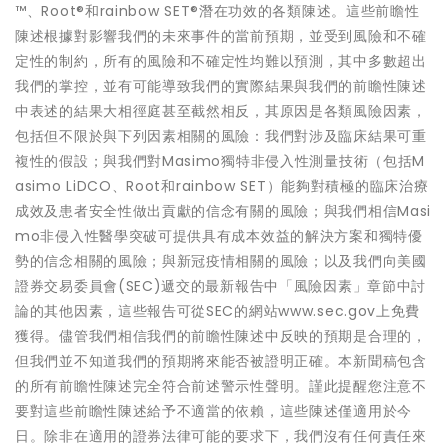
™、Root®和rainbow SET®潛在功效的各類陳述。這些前瞻性
陳述根據對影響我們的未來事件的當前預期，並受到風險和不確
定性的制約，所有的風險和不確定性均難以預測，其中多數超出
我們的掌控，並有可能導致我們的實際結果與我們的前瞻性陳述
中表述的結果大相徑庭甚至截然相反，其原因是各類風險因素，
包括但不限於與下列因素相關的風險：我們對涉及臨床結果可重
複性的假設；與我們對Masimo獨特非侵入性測量技術（包括M
asimo LiDCO、Root和rainbow SET）能夠對積極的臨床治療
成效及患者安全性做出貢獻的信念有關的風險；與我們相信Masi
mo非侵入性醫學突破可提供具有成本效益的解決方案和獨特優
勢的信念相關的風險；與新冠疫情相關的風險；以及我們向美國
證券交易委員會(SEC)遞交的最新報告中「風險因素」章節中討
論的其他因素，這些報告可從SEC的網站www.sec.gov上免費
獲得。儘管我們相信我們的前瞻性陳述中反映的預期是合理的，
但我們並不知道我們的預期將來能否被證明正確。本新聞稿包含
的所有前瞻性陳述完全符合前述警示性聲明。謹此提醒您注意不
要對這些前瞻性陳述給予不適當的依賴，這些陳述僅適用於今
日。除非在適用的證券法律可能的要求下，我們沒有任何責任來