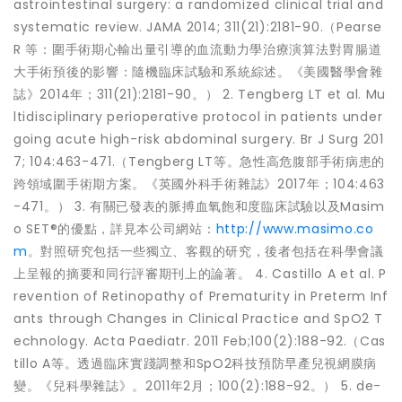
astrointestinal surgery: a randomized clinical trial and
systematic review. JAMA 2014; 311(21):2181-90.（Pearse
R 等：圍手術期心輸出量引導的血流動力學治療演算法對胃腸道
大手術預後的影響：隨機臨床試驗和系統綜述。《美國醫學會雜
誌》2014年；311(21):2181-90。） 2. Tengberg LT et al. Mu
ltidisciplinary perioperative protocol in patients under
going acute high-risk abdominal surgery. Br J Surg 201
7; 104:463-471.（Tengberg LT等。急性高危腹部手術病患的
跨領域圍手術期方案。《英國外科手術雜誌》2017年；104:463
-471。） 3. 有關已發表的脈搏血氧飽和度臨床試驗以及Masim
o SET®的優點，詳見本公司網站：
http://www.masimo.co
m
。對照研究包括一些獨立、客觀的研究，後者包括在科學會議
上呈報的摘要和同行評審期刊上的論著。 4. Castillo A et al. P
revention of Retinopathy of Prematurity in Preterm Inf
ants through Changes in Clinical Practice and SpO2 T
echnology. Acta Paediatr. 2011 Feb;100(2):188-92.（Cas
tillo A等。透過臨床實踐調整和SpO2科技預防早產兒視網膜病
變。《兒科學雜誌》。2011年2月；100(2):188-92。） 5. de-