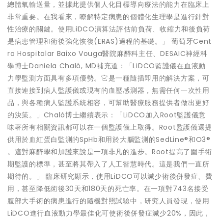
總體氧輸送量，並據此提供個人化目標導向療法的能力在臨床上
非常重要。在我看來，瞭解特定病患的個體化生理學是進行針對
性治療的關鍵。使用LiDCO演算法評估前負荷、收縮力和後負荷
是病患管理和術後強化恢復(ERAS)過程的基礎。」 葡萄牙Cent
ro Hospitalar Baixo Vouga醫院麻醉科主任、DESAIC神經科
學博士Daniela Chaló, MD補充道：「LiDCO監護儀在血液動
力學監測方面具有多項優勢。它是一種隨插即用的解決方案，可
直接連接到病人監護儀或現有的血壓感測器，無需任何一次性用
品，與各種病人監護系統相容，可幫助醫療服務提供者做出更好
的決策。」Chaló博士繼續表示：「LiDCO加入Root監護儀意
味著所有相關資訊都可以在一個監護儀上取得。Root監護儀還提
供用於血紅蛋白監測的SpHb和用於大腦監測的SedLine®和O3®
。這對麻醉學和加護來說是一項非凡的進步。Root提高了圍手術
期監護的標準，甚至將其帶入了人工智慧時代。這是我們一直所
期待的。」 臨床研究顯示，使用LiDCO可以減少術後併發症、費
用，甚至降低術後30天和180天的死亡率。在一項對743名接受
腹部大手術的病患進行的隨機對照試驗中，研究人員發現，使用
LiDCO進行血液動力學最佳化可使術後併發症減少20%，因此，