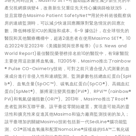
3研究同時證實，Masimo SET®可協助臨床醫生減少新生兒的早
產兒視網膜病變4，改善新生兒重症先天性心臟病篩檢狀況5 ，
並且當聯合Masimo Patient SafetyNet™用於外科術後觀察病
房的連續監測時，可以減少快速回應團隊對緊急情況的回應次
數，降低轉移至ICU的風險和成本。6-9 據估計，在全球領先的
醫院和其他醫療機構中，超過2億患者在使用Masimo SET®。10
在2022年至2023年《美國新聞與世界報導》(U.S. News and
World Report)最佳醫院榮譽榜排名前10的醫院中，有9家醫院
主要使用這款脈搏血氧儀。112005年，Masimo推出了rainbow
® Pulse CO-Oximetry技術，可對之前只適合侵入式測量的血
液成分進行非侵入性和連續監測。監測參數包括總血紅蛋白(SpH
b®)、血氧含量(SpOC™)、碳氧血紅蛋白(SpCO®)、高鐵血紅
蛋白(SpMet®)、脈搏灌注變異指數(PVi®)、RPVi™ (rainbow®
PVi)和氧氣儲備指數(ORi™)。2013年，Masimo推出了Root®
患者監測和互聯平臺。該平臺從零開始建置，實現盡可能高的靈
活性和擴充性來促進其他Masimo和協力廠商監測技術的加入；
該平臺增加的關鍵Masimo技術包括新一代SedLine®腦功能監
測、O3®區域血氧儀和配置NomoLine®採樣線的ISA™二氧化碳