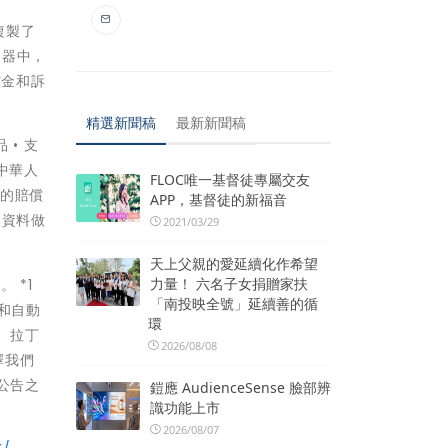
複製了
樂器中，
償金和訴
精選新聞稿
最新新聞稿
 • 支
中華人
FLOC唯一基督徒專屬交友
元的賠償
APP，基督徒的新福音
格資料做
2021/03/29
天上父親的愛延續化作希望
力量！ 六名子女捐贈家扶
 *1
「南投映全號」延續善的循
」和自動
環
、拉丁
2026/08/08
擇我們
公告之
鎧應 AudienceSense 臉部辨
識功能上市
2026/08/07