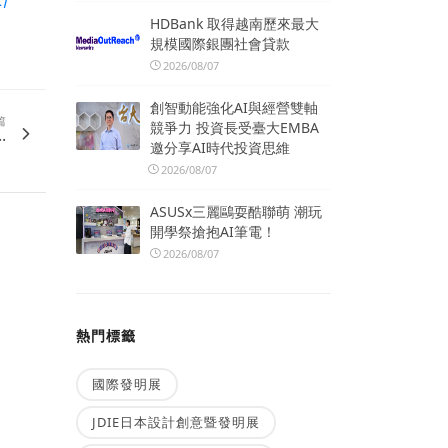
K/
HDBank 取得越南歷來最大
規模國際銀團社會貸款
2026/08/07
創智動能強化AI與經營雙軸
篇
競爭力 投資長受臺大EMBA
.
邀分享AI時代投資思維
2026/08/07
ASUSx三麗鷗耍酷聯萌 潮玩
開學祭搶抱AI筆電！
2026/08/07
熱門標籤
國際發明展
JDIE日本設計創意暨發明展