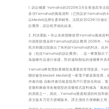
1. 訴訟概要 Yamaha於2020年3月在香港高
多項Yamaha的風格資料（已預設於Yamaha
以Medeli品牌生產和銷售。法院於2022年1月做
訟費用，訴訟程序就此結束。
2. 判決要點 • 停止未經授權使用Yamaha風格
付損害賠償金和Yamaha的訴訟費用 2006年
民共和國法院做出了有利於Yamaha的判決。此外
金（包括Yamaha的訴訟費用），這一事實顯示
為版權作品進行保護，對於遏制類似的侵權事件具
Yamaha將智慧財產權視為重要的管理資源。Ya
關於被告Medeli Medeli是一家電子樂器製
伴奏功能 自動伴奏功能是指用戶只需按住和絃，電
音樂和舞曲等各種類型的音樂模式資料稱為「風格
的原因之一。因此，Yamaha透過精湛的科技和
原文版本乃官方授權版本。譯文僅供方便瞭解之用