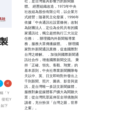
社，是台灣最具影響力的新聞媒
體。 經歷組織改造，1973年中央
社改組為股份有限公司，以企業方
式經營；隨著民主化發展，1996年
依據「中央通訊社設置條例」改制
為財團法人，定位為全民共有的國
家通訊社，獨立超然執行三大法定
器製
任務： ．辦理國內外新聞報導業
務，服務大眾傳播媒體。 ．辦理國
家對外新聞通訊業務，促進國際對
台灣之瞭解。 ．加強與國際新聞通
訊社合作，增進國際新聞交流。 秉
持「正確、領先、客觀、翔實」的
基本原則，中央社專業新聞團隊每
天以中、英、日文即時對外發出上
千則新聞、照片、圖表、影音與資
訊，是台灣唯一多語文新聞媒體，
服務對象從媒體客戶擴大為閱聽大
簡稱「Y
眾；從台灣民眾延伸至全球僑胞與
1）侵犯Y
讀者，充分扮演「台灣之眼，世界
得如下
之窗」。