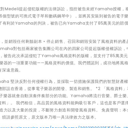
等法院對Medeli提起侵犯版權的法律訴訟，指控被告未經Yamaha授權，
的46個型號的可擕式電子琴和數碼鋼琴中），並將其安裝到被告的電子
出了有利於Yamaha的判決，被告已向Yamaha支付了85萬美元的賠
資料，並銷毀任何剩餘副本 • 停止銷售、召回和銷毀安裝了風格資料的產品
，Yamaha對包括兩家被告集團公司在內的四家公司提起版權侵權訴訟，
，被告此次承認侵犯了Yamaha風格資料的版權，並支付了85萬美
了樂器的一項重要功能——風格資料的價值。我們體認到，成功地將風
有深遠意義。
maha 堅決反對任何侵權行為，並採取一切措施保護我們的智慧財產權。
造商，總部設在香港，從事電子樂器的開發、製造和銷售。 *2 「風格資料
子樂器就會自動演奏伴奏部分的功能。Yamaha將流行音樂、爵士樂
資料」。 我們相信，高品質的風格資料能夠吸引客戶，這也是客戶選
創造力以及大量的投資，不斷努力創造和開發風格資料。 免責聲明：本
，煩請參照原文，原文版本乃唯一具法律效力之版本。