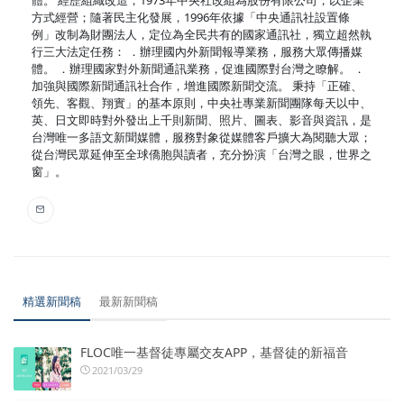
方式經營；隨著民主化發展，1996年依據「中央通訊社設置條
例」改制為財團法人，定位為全民共有的國家通訊社，獨立超然執
行三大法定任務： ．辦理國內外新聞報導業務，服務大眾傳播媒
體。 ．辦理國家對外新聞通訊業務，促進國際對台灣之瞭解。 ．
加強與國際新聞通訊社合作，增進國際新聞交流。 秉持「正確、
領先、客觀、翔實」的基本原則，中央社專業新聞團隊每天以中、
英、日文即時對外發出上千則新聞、照片、圖表、影音與資訊，是
台灣唯一多語文新聞媒體，服務對象從媒體客戶擴大為閱聽大眾；
從台灣民眾延伸至全球僑胞與讀者，充分扮演「台灣之眼，世界之
窗」。
精選新聞稿
最新新聞稿
FLOC唯一基督徒專屬交友APP，基督徒的新福音
2021/03/29