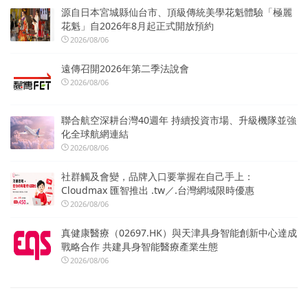
源自日本宮城縣仙台市、頂級傳統美學花魁體驗「極麗
花魁」自2026年8月起正式開放預約
2026/08/06
遠傳召開2026年第二季法說會
2026/08/06
聯合航空深耕台灣40週年 持續投資市場、升級機隊並強
化全球航網連結
2026/08/06
社群觸及會變，品牌入口要掌握在自己手上：
Cloudmax 匯智推出 .tw／.台灣網域限時優惠
2026/08/06
真健康醫療（02697.HK）與天津具身智能創新中心達成
戰略合作 共建具身智能醫療產業生態
2026/08/06