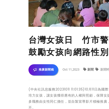
台灣女孩日 竹市
鼓勵女孩向網路性別
Oct 11,2023
新聞
新聞
推廣新聞稿
(中央社訊息服務20231011 11:01:35)1
培力女孩，讓女孩獲得應有的人權與照顧，保障女
多職務由女性同仁擔任，並自製宣導影片積極推廣
不。