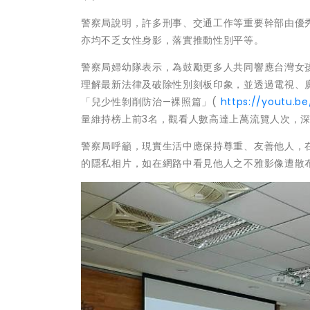
警察局說明，許多刑事、交通工作等重要幹部由優
亦均不乏女性身影，落實推動性別平等。
警察局婦幼隊表示，為鼓勵更多人共同響應台灣女
理解最新法律及破除性別刻板印象，並透過電視、
「兒少性剝削防治—裸照篇」(
https://youtu.b
量維持榜上前3名，觀看人數高達上萬流覽人次，
警察局呼籲，現實生活中應保持尊重、友善他人，
的隱私相片，如在網路中看見他人之不雅影像遭散