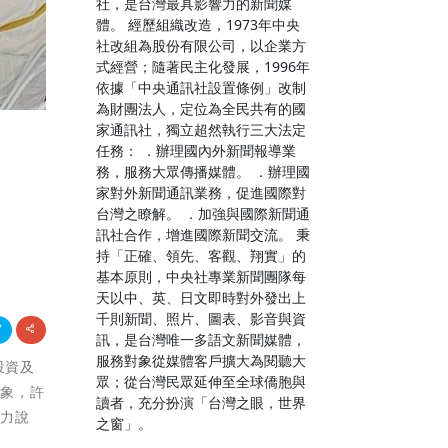
社，是台灣最具影響力的新聞媒
體。 經歷組織改造，1973年中央
社改組為股份有限公司，以企業方
式經營；隨著民主化發展，1996年
依據「中央通訊社設置條例」改制
為財團法人，定位為全民共有的國
家通訊社，獨立超然執行三大法定
任務： ．辦理國內外新聞報導業
象
務，服務大眾傳播媒體。 ．辦理國
家對外新聞通訊業務，促進國際對
台灣之瞭解。 ．加強與國際新聞通
訊社合作，增進國際新聞交流。 秉
持「正確、領先、客觀、翔實」的
基本原則，中央社專業新聞團隊每
天以中、英、日文即時對外發出上
千則新聞、照片、圖表、影音與資
訊，是台灣唯一多語文新聞媒體，
服務對象從媒體客戶擴大為閱聽大
投資及
眾；從台灣民眾延伸至全球僑胞與
印象，許
讀者，充分扮演「台灣之眼，世界
暴力說
之窗」。