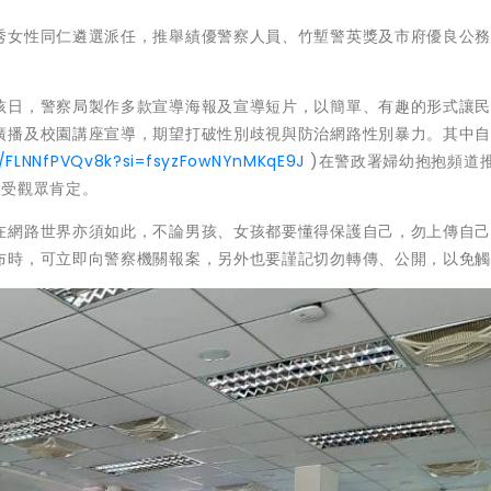
秀女性同仁遴選派任，推舉績優警察人員、竹塹警英獎及市府優良公
孩日，警察局製作多款宣導海報及宣導短片，以簡單、有趣的形式讓
廣播及校園講座宣導，期望打破性別歧視與防治網路性別暴力。其中
e/FLNNfPVQv8k?si=fsyzFowNYnMKqE9J
)在警政署婦幼抱抱頻道
深受觀眾肯定。
在網路世界亦須如此，不論男孩、女孩都要懂得保護自己，勿上傳自
布時，可立即向警察機關報案，另外也要謹記切勿轉傳、公開，以免