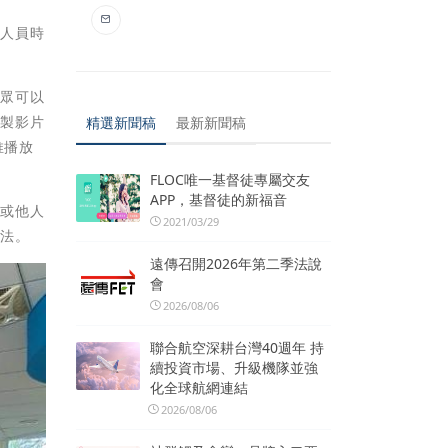
務人員時
民眾可以
自製影片
精選新聞稿
最新新聞稿
推播放
FLOC唯一基督徒專屬交友
APP，基督徒的新福音
己或他人
2021/03/29
觸法。
遠傳召開2026年第二季法說
會
2026/08/06
聯合航空深耕台灣40週年 持
續投資市場、升級機隊並強
化全球航網連結
2026/08/06