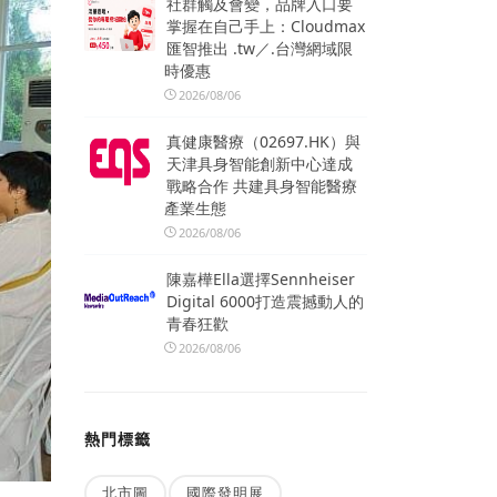
社群觸及會變，品牌入口要
掌握在自己手上：Cloudmax
匯智推出 .tw／.台灣網域限
時優惠
2026/08/06
真健康醫療（02697.HK）與
天津具身智能創新中心達成
戰略合作 共建具身智能醫療
產業生態
2026/08/06
陳嘉樺Ella選擇Sennheiser
Digital 6000打造震撼動人的
青春狂歡
2026/08/06
熱門標籤
北市圖
國際發明展