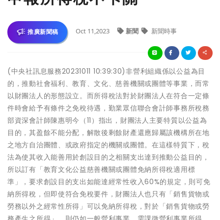
Oct 11,2023
新聞
新聞時事
推廣新聞稿
(中央社訊息服務20231011 10:39:30)非營利組織係以公益為目
的，推動社會福利、教育、文化、慈善機關或團體等事業，而常
以財團法人的形態設立。而所得稅法對於財團法人在符合一定條
件時會給予有條件之免稅待遇，勤業眾信聯合會計師事務所稅務
部資深會計師陳惠明今（11）指出，財團法人主要特質以公益為
目的，其盈餘不能分配，解散後剩餘財產還應歸屬該機構所在地
之地方自治團體、或政府指定的機關或團體。在這樣特質下，稅
法為使其收入能善用於創設目的之相關支出達到推動公益目的，
所以訂有「教育文化公益慈善機關或團體免納所得稅適用標
準」，要求創設目的支出如能達經常性收入60%的規定，則可免
納所得稅，但即使符合免稅要件，財團法人也只有「銷售貨物或
勞務以外之經常性所得」可以免納所得稅，對於「銷售貨物或勞
務產生之所得」，則仍如一般營利事業，需課徵營利事業所得