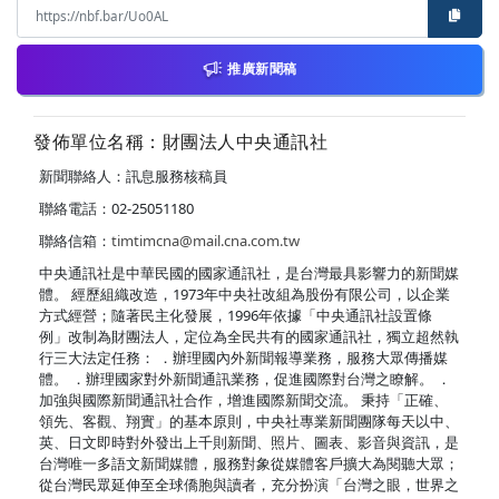
推廣新聞稿
發佈單位名稱：財團法人中央通訊社
新聞聯絡人：訊息服務核稿員
聯絡電話：02-25051180
聯絡信箱：
timtimcna@mail.cna.com.tw
中央通訊社是中華民國的國家通訊社，是台灣最具影響力的新聞媒
體。 經歷組織改造，1973年中央社改組為股份有限公司，以企業
方式經營；隨著民主化發展，1996年依據「中央通訊社設置條
例」改制為財團法人，定位為全民共有的國家通訊社，獨立超然執
行三大法定任務： ．辦理國內外新聞報導業務，服務大眾傳播媒
體。 ．辦理國家對外新聞通訊業務，促進國際對台灣之瞭解。 ．
加強與國際新聞通訊社合作，增進國際新聞交流。 秉持「正確、
領先、客觀、翔實」的基本原則，中央社專業新聞團隊每天以中、
英、日文即時對外發出上千則新聞、照片、圖表、影音與資訊，是
台灣唯一多語文新聞媒體，服務對象從媒體客戶擴大為閱聽大眾；
從台灣民眾延伸至全球僑胞與讀者，充分扮演「台灣之眼，世界之