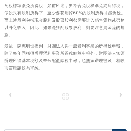
免稅標準徵免所得稅，如前所述，要符合免稅標準免納所得稅，
假設只有股利所得下，至少要花用掉60%的股利所得才能免稅。
而上述股利包括現金股利及股票股利都需要計入銷售貨物或勞務
以外之收入，因此，如果是獲配股票股利，則要注意資金流的規
劃。
最後，陳惠明也提到，財團法人與一般營利事業的所得稅申報，
除了每年同樣須辦理營利事業所得稅結算申報外，財團法人無須
辦理所得基本稅額及未分配盈餘稅申報，也無須辦理暫繳，相較
而言應該較為單純。