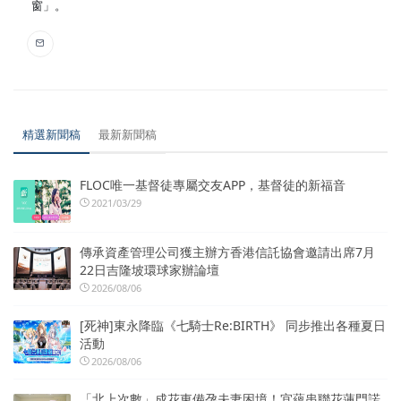
窗」。
精選新聞稿
最新新聞稿
FLOC唯一基督徒專屬交友APP，基督徒的新福音
2021/03/29
傳承資產管理公司獲主辦方香港信託協會邀請出席7月
22日吉隆坡環球家辦論壇
2026/08/06
[死神]東永降臨《七騎士Re:BIRTH》 同步推出各種夏日
活動
2026/08/06
「北上次數」成花東備孕夫妻困境！宜蘊串聯花蓮門諾