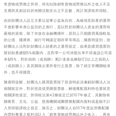
售貨物或勞務之所得，得先扣除銷售貨物或勞務以外之收入不足
支應與其創設目的有關活動支出之不足數，再計算課稅所得額。
由於財團法人設立主要以從事公益為目的，為確保其財產的運用
不會影響本身公益目的之推行，是以對於財團法人資金的運用有
嚴格的規範，除了存放在金融機構外，原則上只能購買風險較低
的公債、國庫券、銀行可轉讓定期存單等商品，陳惠明提到，按
財團法人法對於財團法人財產的之運用規定，如果是購買股票則
限於財產總額5%範圍內，且對單一公司持股比率不得逾該公司資
本額5%，對於捐助（或捐贈）累計達基金總額1/2以上之捐助人
（或捐贈人）及其關係企業所發行之股票，除了經主管機關核准
外，也不得購買。
陳惠明提醒，財團法人購買股票除了投資時必須兼顧財團法人法
相關規定外，對於投資或受贈股票後，嗣後獲配股利時也要留意
相關課稅規定。所得稅法第42條規定已於107年修正，其刪除有
關教育、文化、公益、慈善機關或團體獲配國內股利或盈餘不計
入所得額課稅之規定，換言之，財團法人自107年度起所獲配國
內營利事業之股利須計入「銷售貨物或勞務以外之收入」，再依