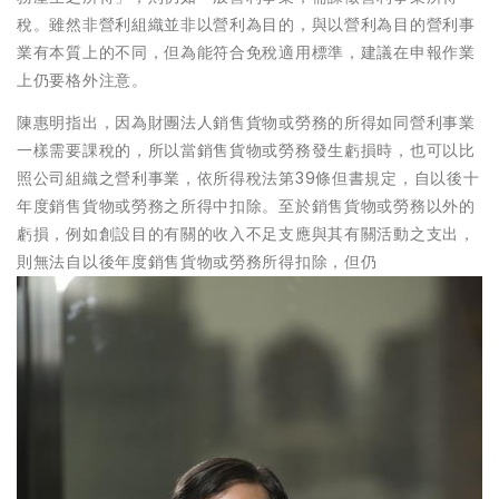
稅。雖然非營利組織並非以營利為目的，與以營利為目的營利事
業有本質上的不同，但為能符合免稅適用標準，建議在申報作業
上仍要格外注意。
陳惠明指出，因為財團法人銷售貨物或勞務的所得如同營利事業
一樣需要課稅的，所以當銷售貨物或勞務發生虧損時，也可以比
照公司組織之營利事業，依所得稅法第39條但書規定，自以後十
年度銷售貨物或勞務之所得中扣除。至於銷售貨物或勞務以外的
虧損，例如創設目的有關的收入不足支應與其有關活動之支出，
則無法自以後年度銷售貨物或勞務所得扣除，但仍