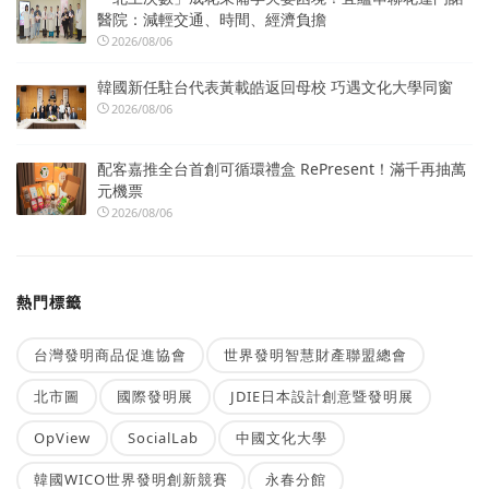
醫院：減輕交通、時間、經濟負擔
2026/08/06
韓國新任駐台代表黃載皓返回母校 巧遇文化大學同窗
2026/08/06
配客嘉推全台首創可循環禮盒 RePresent！滿千再抽萬
元機票
2026/08/06
熱門標籤
台灣發明商品促進協會
世界發明智慧財產聯盟總會
北市圖
國際發明展
JDIE日本設計創意暨發明展
OpView
SocialLab
中國文化大學
韓國WICO世界發明創新競賽
永春分館