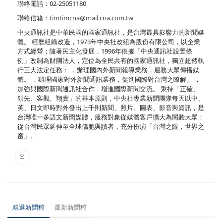
聯絡電話：02-25051180
聯絡信箱：
timtimcna@mail.cna.com.tw
中央通訊社是中華民國的國家通訊社，是台灣最具影響力的新聞媒
體。 經歷組織改造，1973年中央社改組為股份有限公司，以企業
方式經營；隨著民主化發展，1996年依據「中央通訊社設置條
例」改制為財團法人，定位為全民共有的國家通訊社，獨立超然執
行三大法定任務： ．辦理國內外新聞報導業務，服務大眾傳播媒
體。 ．辦理國家對外新聞通訊業務，促進國際對台灣之瞭解。 ．
加強與國際新聞通訊社合作，增進國際新聞交流。 秉持「正確、
領先、客觀、翔實」的基本原則，中央社專業新聞團隊每天以中、
英、日文即時對外發出上千則新聞、照片、圖表、影音與資訊，是
台灣唯一多語文新聞媒體，服務對象從媒體客戶擴大為閱聽大眾；
從台灣民眾延伸至全球僑胞與讀者，充分扮演「台灣之眼，世界之
窗」。
精選新聞稿
最新新聞稿