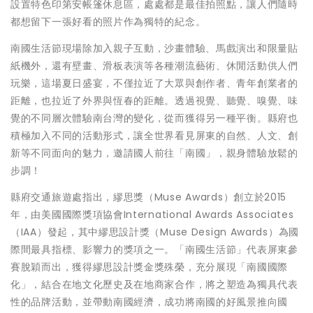
設置特色印第安帳篷休息區，處處都是最佳拍照點，讓人們隨時
都想留下一張好看的照片作為獨特的紀念。
南國生活節現場除加入親子互動，沙畫體驗、馬戲演出和限量貼
紙機外，還有壁畫、滑板表演等各種潮流藝術、休閒活動供人們
玩樂，這場夏日盛宴，不僅拉近了大眾與創作者、青年創業者的
距離，也拉近了外界與恆春的距離。透過視覺、聽覺、嗅覺、味
覺的不同層次體驗南台灣的變化，從而獲得另一種平衡。縣府也
積極加入不同的活動形式，讓全世界看見屏東的自然、人文、創
新等不同面向的魅力，邀請國人前往「南國」，親身體驗放鬆的
步調！
縣府交通旅遊處指出，繆思獎（Muse Awards）創立於2015
年，由美國國際獎項協會International Awards Associates
（IAA）發起，其中繆思設計獎（Muse Design Awards）為國
際間最具指標、影響力的獎項之一。「南國生活節」代表屏東參
賽脫穎而出，獲得繆思設計獎金獎殊榮，充分展現「南國國際
化」，結合在地文化歷史及在地商家合作，將之塑造為獨具代表
性的品牌活動，並帶動南國經濟，成功將南國的好風景推向國