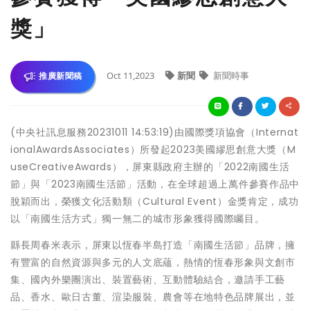
獎」
Oct 11,2023
新聞
新聞時事
推廣新聞稿
(中央社訊息服務20231011 14:53:19)由國際獎項協會（Internat
ionalAwardsAssociates）所發起2023美國繆思創意大獎（M
useCreativeAwards），屏東縣政府主辦的「2022南國生活
節」與「2023南國生活節」活動，在全球超過上萬件參賽作品中
脫穎而出，榮獲文化活動類（Cultural Event）金獎肯定，成功
以「南國生活方式」獨一無二的城市形象獲得國際矚目。
縣長周春米表示，屏東以恆春半島打造「南國生活節」品牌，擁
有豐富的自然資源與多元的人文底蘊，熱情的恆春形象與文創市
集、國內外樂團演出、裝置藝術、互動體驗結合，邀請手工藝
品、香水、歐日古董、渲染服裝、農會等在地特色品牌展出，並