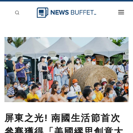
回到首頁
新聞稿分類
登入
刊登
屏東之光! 南國生活節首次
參賽獲得「美國繆思創意大