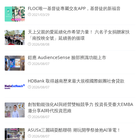
FLOC唯一基督徒專屬交友APP，基督徒的新福音
2021/03/29
天上父親的愛延續化作希望力量！ 六名子女捐贈家扶
「南投映全號」延續善的循環
2026/08/08
鎧應 AudienceSense 臉部辨識功能上市
2026/08/07
HDBank 取得越南歷來最大規模國際銀團社會貸款
2026/08/07
創智動能強化AI與經營雙軸競爭力 投資長受臺大EMBA
邀分享AI時代投資思維
2026/08/07
ASUSx三麗鷗耍酷聯萌 潮玩開學祭搶抱AI筆電！
2026/08/07