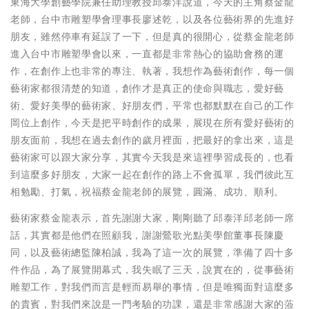
東海大學創藝學院兼任助理教授邱泰洋說道，今天的主角蔡金龍
老師，台中市雕塑學會理事長廖述乾，以及各位藝術界的先進好
朋友，雖然停車有延誤了一下，但是真的很開心，從蔡金龍老師
進入台中市雕塑學會以來，一直都是非常熱心的協助會務的運
作，在創作上也非常的專注、執著，我想作為藝術創作，每一個
藝術家都很清楚的知道，創作才是真正的使命與職志，愛好藝
術、愛好美學的藝術家、好朋友們，平常也都默默在自己的工作
岡位上創作，今天是把平時創作的成果，展現在所有愛好藝術的
朋友面前，我想在過去創作的歲月裡面，把最好的拿出來，這是
藝術家可以跟大家分享，其實今天我是來這裡學習成長的，也看
到這麼多好朋友，大家一起在創作的路上不會孤單，我們彼此互
相勉勵、打氣，祝福蔡金龍老師的展覽，圓滿、成功、順利。
藝術家蔡金龍表示，首先謝謝大家，剛剛聽了邱泰洋邱老師一席
話，其實都是他們在照顧我，謝謝鶯歌光點美學館董事長陳慶
同，以及藝術總監陳柏誠，我為了這一次的展覽，準備了四十多
件作品，為了展覽開幕式，我失眠了三天，說實在的，從事藝術
雕塑工作，對我們而言是輕而易舉的事情，但是唯獨面對這麼多
的貴賓，對我們來說是一門考驗的功課，還是非常感謝大家的蒞