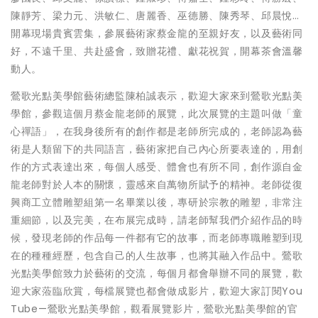
陳靜芳、梁力元、洪敏仁、唐麗香、巫德勝、陳秀琴、邱晨悅…
開幕現場貴賓雲集，參展藝術家蔡金龍的至親好友，以及藝術同
好，不遠千里、共赴盛會，致贈花禮、獻花祝賀，開幕茶會溫馨
動人。
鶯歌光點美學館藝術總監陳柏誠表示，歡迎大家來到鶯歌光點美
學館，參觀這個月蔡金龍老師的展覽，此次展覽的主題叫做「童
心禪語」，在我身後所有的創作都是老師所完成的，老師認為藝
術是人類留下的共同語言，藝術家把自己內心所要表達的，用創
作的方式表達出來，每個人感受、體會也有所不同，創作源自金
龍老師對於人本的關懷，靈感來自萬物所賦予的精神。老師從復
興商工立體雕塑組第一名畢業以後，專研於宗教的雕塑，非常注
重細節，以及完美，在布展完成時，請老師幫我們介紹作品的時
候，發現老師的作品每一件都有它的故事，而老師專職雕塑到現
在的種種經歷，包含自己的人生故事，也將其融入作品中。鶯歌
光點美學館致力於藝術的交流，每個月都會舉辦不同的展覽，歡
迎大家蒞臨欣賞，每檔展覽也都會做成影片，歡迎大家訂閱You
Tube—鶯歌光點美學館，觀看展覽影片，鶯歌光點美學館的官