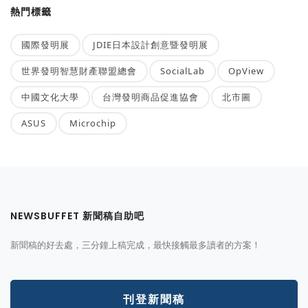
熱門標籤
國際發明展
JDIE日本設計創意暨發明展
世界發明智慧財產聯盟總會
SocialLab
OpView
中國文化大學
台灣發明商品促進協會
北市圖
ASUS
Microchip
NEWSBUFFET 新聞稿自助吧
新聞稿的好去處，三分鐘上稿完成，最快接觸最多讀者的方案！
刊登新聞稿