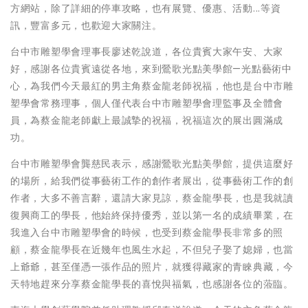
方網站，除了詳細的停車攻略，也有展覽、優惠、活動...等資
訊，豐富多元，也歡迎大家關注。
台中市雕塑學會理事長廖述乾說道，各位貴賓大家午安、大家
好，感謝各位貴賓遠從各地，來到鶯歌光點美學館—光點藝術中
心，為我們今天最紅的男主角蔡金龍老師祝福，他也是台中市雕
塑學會常務理事，個人僅代表台中市雕塑學會理監事及全體會
員，為蔡金龍老師獻上最誠摯的祝福，祝福這次的展出圓滿成
功。
台中市雕塑學會龔慈民表示，感謝鶯歌光點美學館，提供這麼好
的場所，給我們從事藝術工作的創作者展出，從事藝術工作的創
作者，大多不善言辭，還請大家見諒，蔡金龍學長，也是我就讀
復興商工的學長，他始終保持優秀，並以第一名的成績畢業，在
我進入台中市雕塑學會的時候，也受到蔡金龍學長非常多的照
顧，蔡金龍學長在近幾年也風生水起，不但兒子娶了媳婦，也當
上爺爺，甚至僅憑一張作品的照片，就獲得藏家的青睞典藏，今
天特地趕來分享蔡金龍學長的喜悅與福氣，也感謝各位的蒞臨。