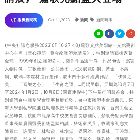
Oct 11,2023
新聞
新聞時事
推廣新聞稿
(中央社訊息服務20231011 16:27:40)鶯歌光點美學館—光點藝術
中心主辦《童心禪語—蔡金龍雕塑邀請展》，特別邀請藝術家蔡
金龍，1999年創立雕塑公司，製作作品逾千件，作品包含：寫實
人物肖像、宗教藝術、公共藝術，此次展覽以銅、黃金、不銹
鋼、玻璃…等媒材進行創作，展出四十多件經典作品，「佛像之
美」、「喜樂之心」、「生肖之運」…同場呈獻。展期為10月7日
至2024年1月2日，10月8日(國慶連假中)下午舉行開幕茶會，特
別邀請台中雕塑學會理事長廖述乾，台中市雕塑學會龔慈民，東
海大學創藝學院兼任助理教授邱泰洋擔任致詞貴賓，台灣工藝之
家彭坤炎，桃園市龍潭高中校友會會長廖國良，鶯歌光點美學館
董事長陳慶同暨藝術總監陳柏誠，藝術家吳凡，收藏家孔志文，
陳景仁、許寶文、林秋霞、林增堂、梁國維、蔡慶林、丁曉華、
廖國良、邱文麗、徐讚標、鍾淑珍、傅嘉全、鍾彩玲、傅勝宏、