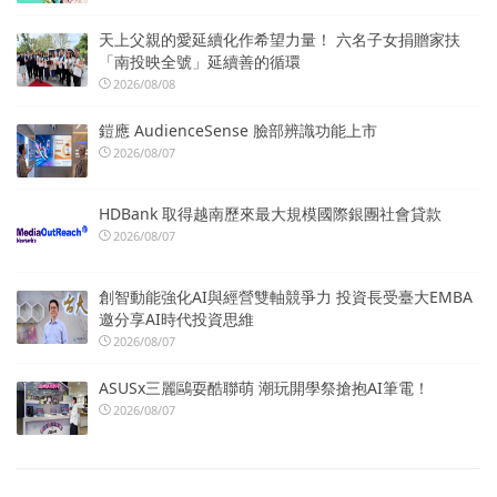
天上父親的愛延續化作希望力量！ 六名子女捐贈家扶
「南投映全號」延續善的循環
2026/08/08
鎧應 AudienceSense 臉部辨識功能上市
2026/08/07
HDBank 取得越南歷來最大規模國際銀團社會貸款
2026/08/07
創智動能強化AI與經營雙軸競爭力 投資長受臺大EMBA
邀分享AI時代投資思維
2026/08/07
ASUSx三麗鷗耍酷聯萌 潮玩開學祭搶抱AI筆電！
2026/08/07