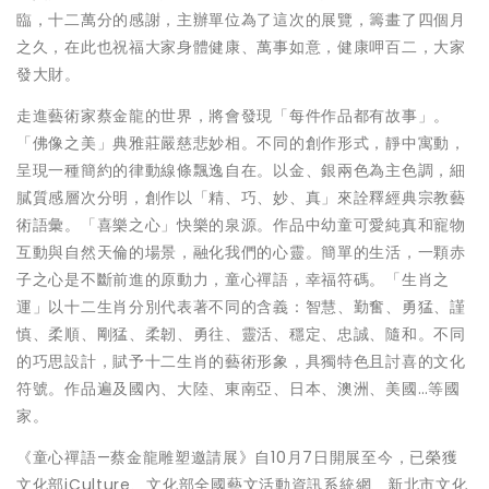
臨，十二萬分的感謝，主辦單位為了這次的展覽，籌畫了四個月
之久，在此也祝福大家身體健康、萬事如意，健康呷百二，大家
發大財。
走進藝術家蔡金龍的世界，將會發現「每件作品都有故事」。
「佛像之美」典雅莊嚴慈悲妙相。不同的創作形式，靜中寓動，
呈現一種簡約的律動線條飄逸自在。以金、銀兩色為主色調，細
膩質感層次分明，創作以「精、巧、妙、真」來詮釋經典宗教藝
術語彙。「喜樂之心」快樂的泉源。作品中幼童可愛純真和寵物
互動與自然天倫的場景，融化我們的心靈。簡單的生活，一顆赤
子之心是不斷前進的原動力，童心禪語，幸福符碼。「生肖之
運」以十二生肖分別代表著不同的含義：智慧、勤奮、勇猛、謹
慎、柔順、剛猛、柔韌、勇往、靈活、穩定、忠誠、隨和。不同
的巧思設計，賦予十二生肖的藝術形象，具獨特色且討喜的文化
符號。作品遍及國內、大陸、東南亞、日本、澳洲、美國…等國
家。
《童心禪語—蔡金龍雕塑邀請展》自10月7日開展至今，已榮獲
文化部iCulture、文化部全國藝文活動資訊系統網、新北市文化