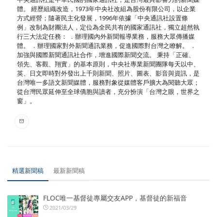
體。 經歷組織改造，1973年中央社改組為股份有限公司，以企業
方式經營；隨著民主化發展，1996年依據「中央通訊社設置條
例」改制為財團法人，定位為全民共有的國家通訊社，獨立超然執
行三大法定任務： ．辦理國內外新聞報導業務，服務大眾傳播媒
體。 ．辦理國家對外新聞通訊業務，促進國際對台灣之瞭解。 ．
加強與國際新聞通訊社合作，增進國際新聞交流。 秉持「正確、
領先、客觀、翔實」的基本原則，中央社專業新聞團隊每天以中、
英、日文即時對外發出上千則新聞、照片、圖表、影音與資訊，是
台灣唯一多語文新聞媒體，服務對象從媒體客戶擴大為閱聽大眾；
從台灣民眾延伸至全球僑胞與讀者，充分扮演「台灣之眼，世界之
窗」。
精選新聞稿
最新新聞稿
FLOC唯一基督徒專屬交友APP，基督徒的新福音
2021/03/29