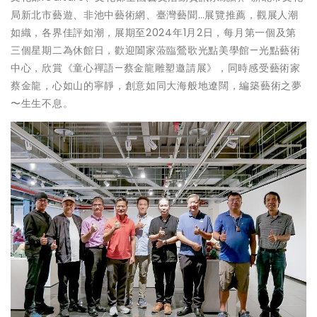
局新北市藝遊、非池中藝術網、臺灣藝聞…展覽推薦，觀展人潮
如織，各界佳評如潮，展期至2024年1月2日，每月第一個及第
三個星期二為休館日，歡迎闔家蒞臨鶯歌光點美學館—光點藝術
中心，欣賞《童心禪語—蔡金龍雕塑邀請展》，同時感受藝術家
蔡金龍，心如山的寧靜，創意如同大海般地遼闊，編築藝術之夢
〜生生不息。