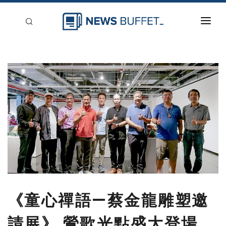
回到首頁
新聞稿分類
登入
刊登
《童心禪語—蔡金龍雕塑邀
請展》 鶯歌光點盛大登場