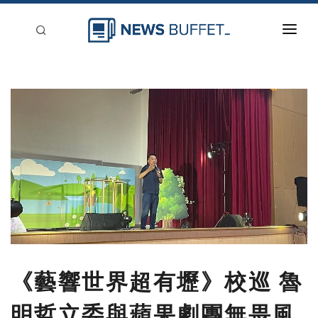
回到首頁
新聞稿分類
登入
刊登
《藝響世界超有壢》校巡 魯
明哲立委與蘋果劇團無畏風