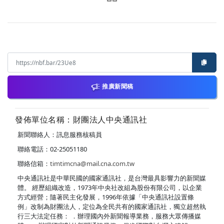
推廣新聞稿
發佈單位名稱：財團法人中央通訊社
新聞聯絡人：訊息服務核稿員
聯絡電話：02-25051180
聯絡信箱：
timtimcna@mail.cna.com.tw
中央通訊社是中華民國的國家通訊社，是台灣最具影響力的新聞媒
體。 經歷組織改造，1973年中央社改組為股份有限公司，以企業
方式經營；隨著民主化發展，1996年依據「中央通訊社設置條
例」改制為財團法人，定位為全民共有的國家通訊社，獨立超然執
行三大法定任務： ．辦理國內外新聞報導業務，服務大眾傳播媒