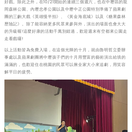
好戲。除此之外，在10/21開始的連續三個週六，也在中壢區的龍
岡森林公園、內壢忠孝公園以及中壢中正公園特別準備了蘋果劇
團的三齣大戲《英雄慢半拍》、《黃金海底城》以及《糖果森林
歷險記》。除了能容納更多民眾來參與外，演出的場面也會大大
的升級喔!這麼好康的活動千萬別錯過，歡迎週末有空都來公園走
走看戲囉!
以上活動皆為免費入場，在這個光輝的十月，就由魯明哲立委辦
事處以及蘋果劇團將中壢孩子們的十月用豐富的藝術演出給填的
滿滿的，也歡迎住在桃園的民眾可以揪全家大小來追劇，用笑容
解平日的疲勞。