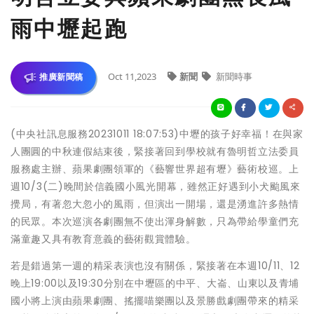
雨中壢起跑
Oct 11,2023
新聞
新聞時事
推廣新聞稿
(中央社訊息服務20231011 18:07:53)中壢的孩子好幸福！在與家
人團圓的中秋連假結束後，緊接著回到學校就有魯明哲立法委員
服務處主辦、蘋果劇團領軍的《藝響世界超有壢》藝術校巡。上
週10/3(二)晚間於信義國小風光開幕，雖然正好遇到小犬颱風來
攪局，有著忽大忽小的風雨，但演出一開場，還是湧進許多熱情
的民眾。本次巡演各劇團無不使出渾身解數，只為帶給學童們充
滿童趣又具有教育意義的藝術觀賞體驗。
若是錯過第一週的精采表演也沒有關係，緊接著在本週10/11、12
晚上19:00以及19:30分別在中壢區的中平、大崙、山東以及青埔
國小將上演由蘋果劇團、搖擺喵樂團以及景勝戲劇團帶來的精采