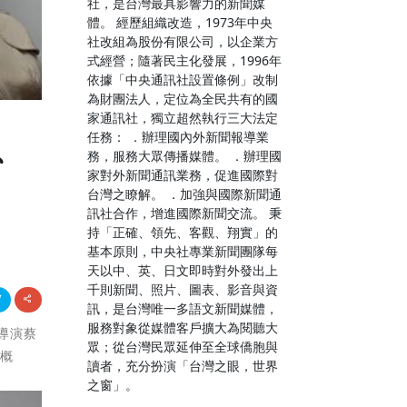
社，是台灣最具影響力的新聞媒
體。 經歷組織改造，1973年中央
社改組為股份有限公司，以企業方
式經營；隨著民主化發展，1996年
依據「中央通訊社設置條例」改制
為財團法人，定位為全民共有的國
家通訊社，獨立超然執行三大法定
任務： ．辦理國內外新聞報導業
、
務，服務大眾傳播媒體。 ．辦理國
家對外新聞通訊業務，促進國際對
台灣之瞭解。 ．加強與國際新聞通
訊社合作，增進國際新聞交流。 秉
持「正確、領先、客觀、翔實」的
基本原則，中央社專業新聞團隊每
天以中、英、日文即時對外發出上
千則新聞、照片、圖表、影音與資
訊，是台灣唯一多語文新聞媒體，
服務對象從媒體客戶擴大為閱聽大
大導演蔡
眾；從台灣民眾延伸至全球僑胞與
影概
讀者，充分扮演「台灣之眼，世界
之窗」。