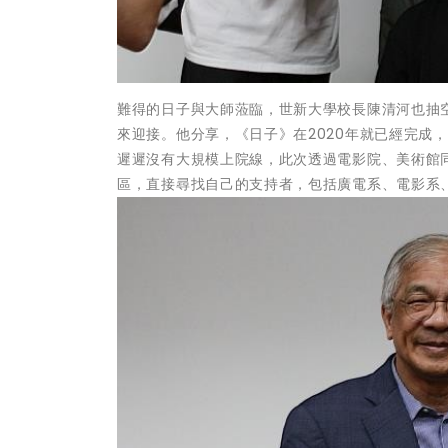
難得的日子與大師蒞臨，世新大學校長陳清河也抽
來迎接。他分享，《日子》在2020年就已經完成
遲遲沒有大規模上院線，此次透過電影院、美術館
區，直接尋找自己的支持者，包括廣電系、電影系