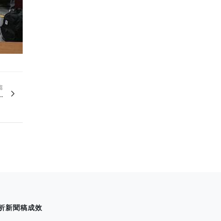
篇
.
析新聞稿成效