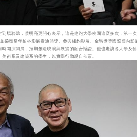
空到場聆聽，蔡明亮更開心表示，這是他跑大學校園這麼多次，第一
，並榮獲當年柏林影展泰迪熊獎、參與紐約影展、金馬獎等國際國內影
同時開演開展，預期創造映演與展覽的融合辯證。他也走訪各大學及
、美術系及建築系的學生，以實際行動親自催票。