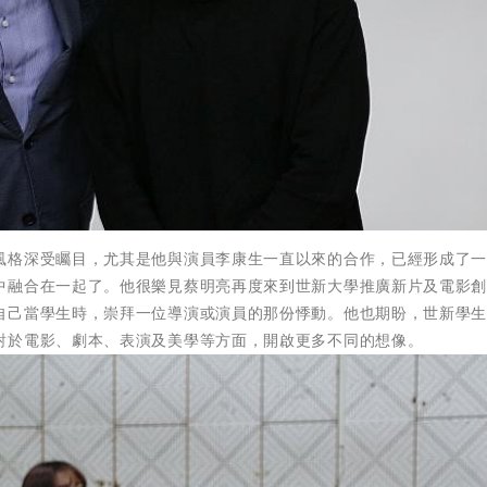
風格深受矚目，尤其是他與演員李康生一直以來的合作，已經形成了
中融合在一起了。他很樂見蔡明亮再度來到世新大學推廣新片及電影
自己當學生時，崇拜一位導演或演員的那份悸動。他也期盼，世新學
對於電影、劇本、表演及美學等方面，開啟更多不同的想像。