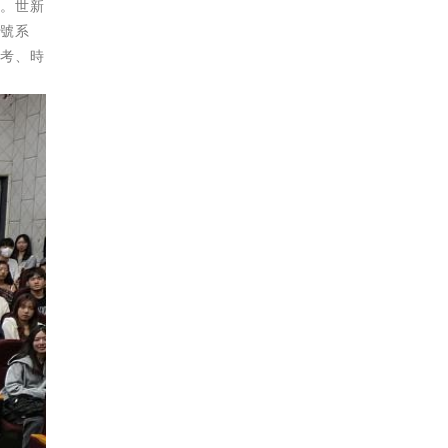
育。世新
符號系
思考、時