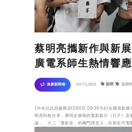
蔡明亮攜新作與新展
廣電系師生熱情響應
Oct 12,2023
新聞
新聞
推廣新聞稿
(中央社訊息服務20231012 09:36:54)
明亮到校分享，將同步展映的電影新片《日子》及
論」、大二「電影史」的兩門課堂上，向新生代電