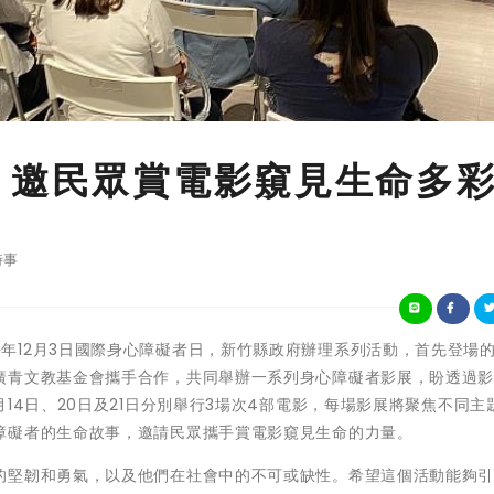
 邀民眾賞電影窺見生命多
時事
為積極響應每年12月3日國際身心障礙者日，新竹縣政府辦理系列活動，首先登場
廣青文教基金會攜手合作，共同舉辦一系列身心障礙者影展，盼透過
14日、20日及21日分別舉行3場次4部電影，每場影展將聚焦不同主
障礙者的生命故事，邀請民眾攜手賞電影窺見生命的力量。
的堅韌和勇氣，以及他們在社會中的不可或缺性。希望這個活動能夠