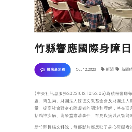
竹縣響應國際身障日
Oct 12,2023
新聞
新聞
推廣新聞稿
(中央社訊息服務20231012 10:52:05)
處、衛生局、財團法人錸德文教基金會及財團法人
量，提高社會對身心障礙者的關注和理解，將在10月
括精神疾病、龍發堂肅清事件、罕見疾病以及智能
新竹縣長楊文科說，每部影片都反映了身心障礙者