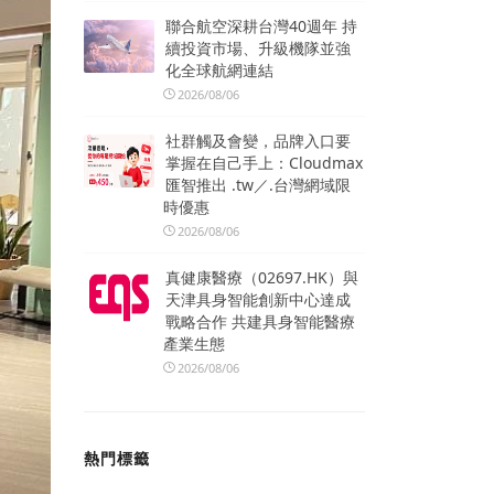
聯合航空深耕台灣40週年 持
續投資市場、升級機隊並強
化全球航網連結
2026/08/06
社群觸及會變，品牌入口要
掌握在自己手上：Cloudmax
匯智推出 .tw／.台灣網域限
時優惠
2026/08/06
真健康醫療（02697.HK）與
天津具身智能創新中心達成
戰略合作 共建具身智能醫療
產業生態
2026/08/06
熱門標籤