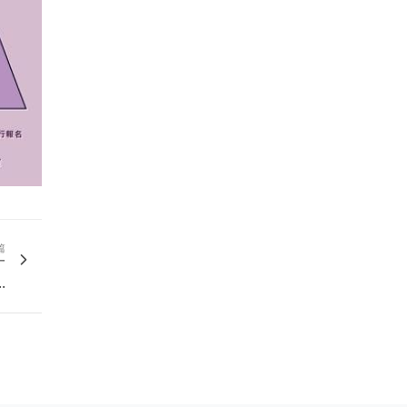
篇
一
.