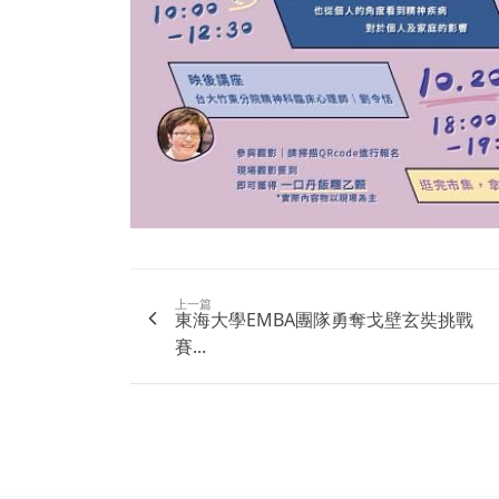
上一篇
東海大學EMBA團隊勇奪戈壁玄奘挑戰
賽...