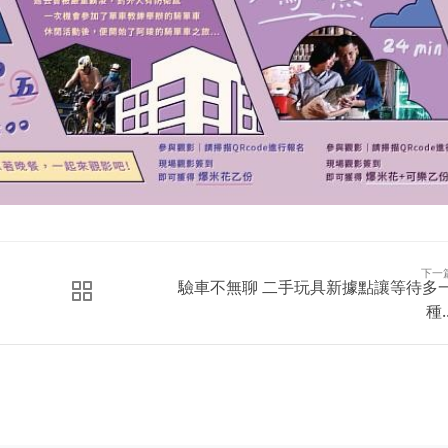
下一
驗車不無聊 二手玩具新據點讓等待多
種..