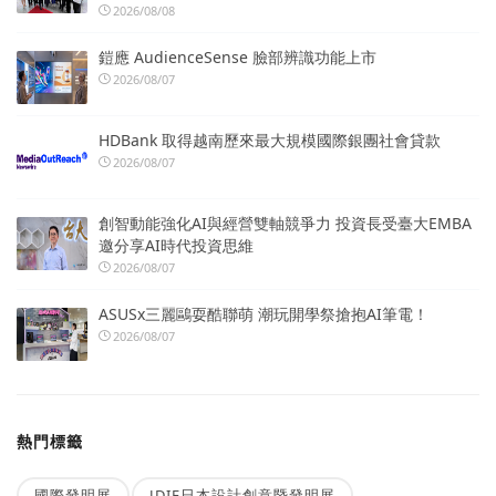
2026/08/08
鎧應 AudienceSense 臉部辨識功能上市
2026/08/07
HDBank 取得越南歷來最大規模國際銀團社會貸款
2026/08/07
創智動能強化AI與經營雙軸競爭力 投資長受臺大EMBA
邀分享AI時代投資思維
2026/08/07
ASUSx三麗鷗耍酷聯萌 潮玩開學祭搶抱AI筆電！
2026/08/07
熱門標籤
國際發明展
JDIE日本設計創意暨發明展