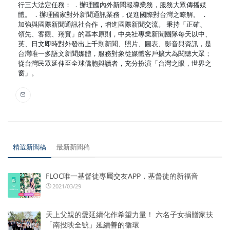
行三大法定任務： ．辦理國內外新聞報導業務，服務大眾傳播媒
體。 ．辦理國家對外新聞通訊業務，促進國際對台灣之瞭解。 ．
加強與國際新聞通訊社合作，增進國際新聞交流。 秉持「正確、
領先、客觀、翔實」的基本原則，中央社專業新聞團隊每天以中、
英、日文即時對外發出上千則新聞、照片、圖表、影音與資訊，是
台灣唯一多語文新聞媒體，服務對象從媒體客戶擴大為閱聽大眾；
從台灣民眾延伸至全球僑胞與讀者，充分扮演「台灣之眼，世界之
窗」。
精選新聞稿
最新新聞稿
FLOC唯一基督徒專屬交友APP，基督徒的新福音
2021/03/29
天上父親的愛延續化作希望力量！ 六名子女捐贈家扶
「南投映全號」延續善的循環