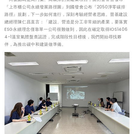
『上市櫃公司永續發展路徑圖』到國發會公布『2050淨零碳排
路徑』規劃，下一步如何進行，深刻考驗經營者思維。晉基建設
總經理陳仁昌直言：「建設、營造是分工非常細的產業，要落實
ESG永續理念僅靠單一公司很難做到，因此在確定取得IOS1406
4-1溫室氣體盤查認證，完成階段性目標後，我們開始尋找夥
伴，為推出碳中和建築做準備。