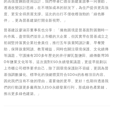
的高強度鋼筋使用設計，我們帶著仁德全新建案故事一同會勘，
透過改變設計思維，在不增加成本的狀況下，為住戶提供更高強
度、更安全得房屋支撐。這次的出行不僅收穫強勁的「綠色夥
伴」，更為晉基建築打開全新視野。」
晉基建設廖淑芬董事長也分享：「擁抱困境是晉基面對困難時一
向作風，盡管我們並非上市櫃的大企業，但其實早在晉基成立之
初就堅持落實企業社會責任，推行五年孩童閱讀計畫、早餐贊
助，保障孩童閱讀、教育權益，同時也關注環境保護、文化續傳
等議題，守護擁有200多年歷史的井仔腳瓦盤鹽田、續傳臺灣36
0年鹽業文化等等。這次面對ESG永續發展議題，更提早規劃以
上市櫃公司標準要求自己，除了因環境保護刻不容緩，更因為晉
基強調數據化、標準化的強健體質符合SDGs的各種項目內容。
因此我們沒有不做的理由，還要做的更早、更好！也期待透過我
們的行動讓更多廠商加入ESG永續發展行列，形成綠色產業鏈，
推出更多綠色建築。」