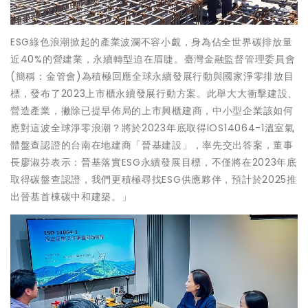
ESG綠色浪潮掀起的產業波瀾不容小覷，身為佔全世界碳排放量
近40%的營建業，永續轉型迫在眉睫。臺灣金融監督管理委員會
(簡稱：金管會)為積極回應全球永續發展行動與國家淨零排放目
標，發布了2023上市櫃永續發展行動方案。此舉大大衝擊建設、
營造產業，撇除已提早佈局的上市興櫃建商，中小型企業該如何
應對這波全球淨零浪潮？將於2023年底取得IOS14064-1溫室氣
體盤查認證的台南在地建商「晉基建設」，率先交出答案，董事
長廖淑芬表示：晉基落實ESG永續發展目標，不僅將在2023年底
取得碳盤查認證，我們更積極尋找ESG供應夥伴，預計於2025推
出晉基首棟碳中和建築。」