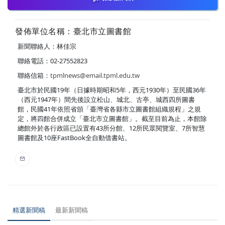
發佈單位名稱：臺北市立圖書館
新聞聯絡人：林佳宗
聯絡電話：02-27552823
聯絡信箱：
tpmlnews@email.tpml.edu.tw
臺北市於民國19年（日據時期昭和5年，西元1930年）至民國36年
（西元1947年）間先後設立松山、城北、古亭、城西四所圖書
館，民國41年依照省頒「臺灣省各縣市立圖書館組織規程」之規
定，將四館合併成立「臺北市立圖書館」。截至目前為止，本館除
總館外於各行政區已設置有43所分館、12所民眾閱覽室、7所智慧
圖書館及10座FastBook全自動借書站。
精選新聞稿
最新新聞稿