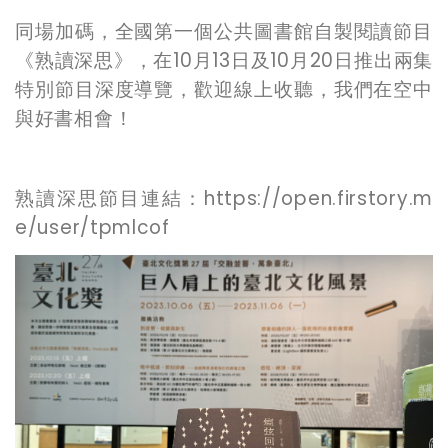
同場加碼，全國第一個公共圖書館自製閱讀節目
《熟讀深思》，在
10
月
13
日及
10
月
20
日推出兩集
特別節目深度導覽，歡迎線上收聽，我們在空中
與好書相會！
熟讀深思節目連結：
https://open.firstory.m
e/user/tpmlcof