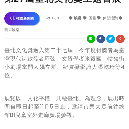
Oct 12,2023
娛樂
圖書
休閒活動
推廣新聞稿
藝術娛樂
臺北文化獎邁入第二十七屆，今年度得獎者為臺
灣現代詩啟發者瘂弦、文資學者米復國、牯嶺街
小劇場掌門人姚立群、紀實攝影詩人張乾琦等
4
位。
展覽以「文化平權，共融臺北」為理念，展出時
間自即日起至
11
月
5
日止，邀請市民大眾前往總
館
B1
兒童室外走廊廣場參觀。