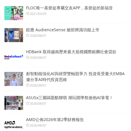
FLOC唯一基督徒專屬交友APP，基督徒的新福音
2021/03/29
鎧應 AudienceSense 臉部辨識功能上市
2026/08/07
HDBank 取得越南歷來最大規模國際銀團社會貸款
2026/08/07
創智動能強化AI與經營雙軸競爭力 投資長受臺大EMBA
邀分享AI時代投資思維
2026/08/07
ASUSx三麗鷗耍酷聯萌 潮玩開學祭搶抱AI筆電！
2026/08/07
AMD公佈2026年第2季財務報告
2026/08/07