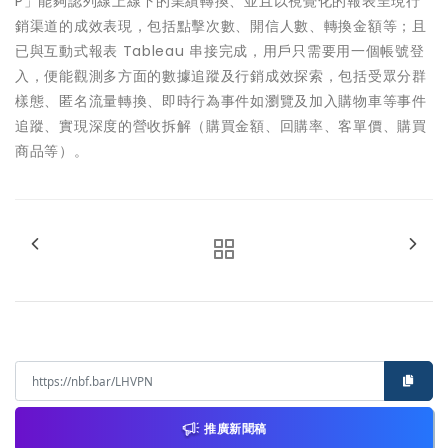
P」能夠認列線上線下的業績轉換、並且以視覺化的報表呈現行
銷渠道的成效表現，包括點擊次數、開信人數、轉換金額等；且
已與互動式報表 Tableau 串接完成，用戶只需要用一個帳號登
入，便能觀測多方面的數據追蹤及行銷成效探索，包括受眾分群
樣態、匿名流量轉換、即時行為事件如瀏覽及加入購物車等事件
追蹤、實現深度的營收拆解（購買金額、回購率、客單價、購買
商品等）。
推廣新聞稿