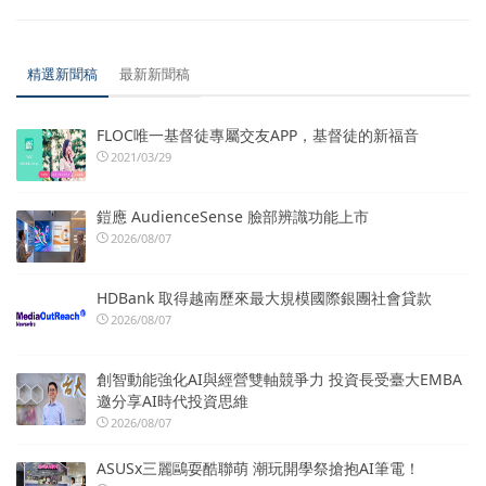
精選新聞稿
最新新聞稿
FLOC唯一基督徒專屬交友APP，基督徒的新福音
2021/03/29
鎧應 AudienceSense 臉部辨識功能上市
2026/08/07
HDBank 取得越南歷來最大規模國際銀團社會貸款
2026/08/07
創智動能強化AI與經營雙軸競爭力 投資長受臺大EMBA
邀分享AI時代投資思維
2026/08/07
ASUSx三麗鷗耍酷聯萌 潮玩開學祭搶抱AI筆電！