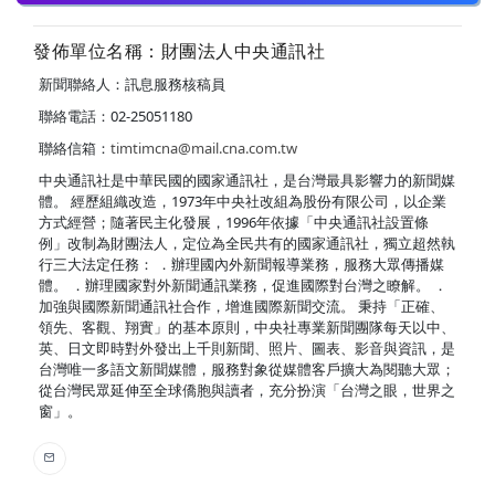
發佈單位名稱：財團法人中央通訊社
新聞聯絡人：訊息服務核稿員
聯絡電話：02-25051180
聯絡信箱：
timtimcna@mail.cna.com.tw
中央通訊社是中華民國的國家通訊社，是台灣最具影響力的新聞媒
體。 經歷組織改造，1973年中央社改組為股份有限公司，以企業
方式經營；隨著民主化發展，1996年依據「中央通訊社設置條
例」改制為財團法人，定位為全民共有的國家通訊社，獨立超然執
行三大法定任務： ．辦理國內外新聞報導業務，服務大眾傳播媒
體。 ．辦理國家對外新聞通訊業務，促進國際對台灣之瞭解。 ．
加強與國際新聞通訊社合作，增進國際新聞交流。 秉持「正確、
領先、客觀、翔實」的基本原則，中央社專業新聞團隊每天以中、
英、日文即時對外發出上千則新聞、照片、圖表、影音與資訊，是
台灣唯一多語文新聞媒體，服務對象從媒體客戶擴大為閱聽大眾；
從台灣民眾延伸至全球僑胞與讀者，充分扮演「台灣之眼，世界之
窗」。