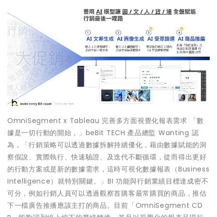
OmniSegment x Tableau 完善多方面視覺化報表需求 「數
據是一切行動的開始，」beBit TECH 產品總監 Wanting 認
為，「行銷策略可以透過數據拆解持續優化，藉由數據賦能的洞
察假說、實際執行、快速驗證、及迭代不斷循環，從而得出更好
的行動方案或是新的數據需求，這時可視化數據報表（Business
Intelligence）就特別關鍵。」BI 功能與行銷業績目標達成密不
可分，例如行銷人員可以透過觀察首購客最常購買的商品，推估
下一檔廣告推播應該主打的商品。目前「OmniSegment CD