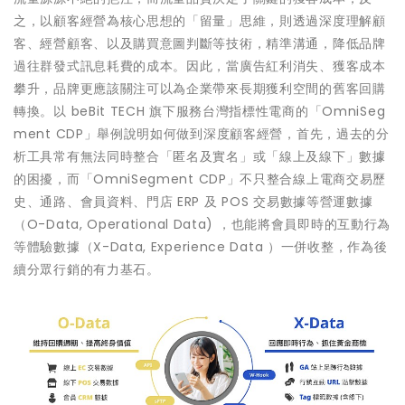
之，以顧客經營為核心思想的「留量」思維，則透過深度理解顧
客、經營顧客、以及購買意圖判斷等技術，精準溝通，降低品牌
過往群發式訊息耗費的成本。因此，當廣告紅利消失、獲客成本
攀升，品牌更應該關注可以為企業帶來長期獲利空間的舊客回購
轉換。以 beBit TECH 旗下服務台灣指標性電商的「OmniSeg
ment CDP」舉例說明如何做到深度顧客經營，首先，過去的分
析工具常有無法同時整合「匿名及實名」或「線上及線下」數據
的困擾，而「OmniSegment CDP」不只整合線上電商交易歷
史、通路、會員資料、門店 ERP 及 POS 交易數據等營運數據
（O-Data, Operational Data) ，也能將會員即時的互動行為
等體驗數據（X-Data, Experience Data ）一併收整，作為後
續分眾行銷的有力基石。