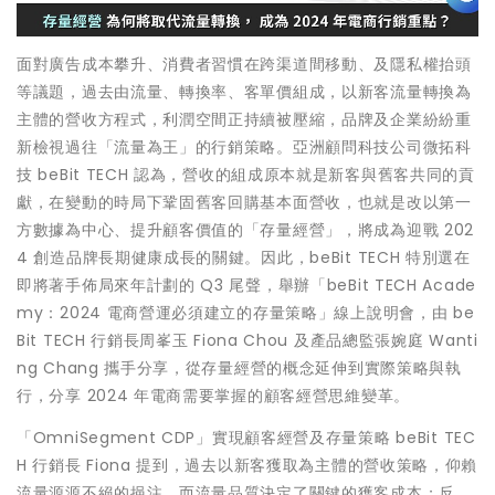
面對廣告成本攀升、消費者習慣在跨渠道間移動、及隱私權抬頭
等議題，過去由流量、轉換率、客單價組成，以新客流量轉換為
主體的營收方程式，利潤空間正持續被壓縮，品牌及企業紛紛重
新檢視過往「流量為王」的行銷策略。亞洲顧問科技公司微拓科
技 beBit TECH 認為，營收的組成原本就是新客與舊客共同的貢
獻，在變動的時局下鞏固舊客回購基本面營收，也就是改以第一
方數據為中心、提升顧客價值的「存量經營」，將成為迎戰 202
4 創造品牌長期健康成長的關鍵。因此，beBit TECH 特別選在
即將著手佈局來年計劃的 Q3 尾聲，舉辦「beBit TECH Acade
my：2024 電商營運必須建立的存量策略」線上說明會，由 be
Bit TECH 行銷長周峯玉 Fiona Chou 及產品總監張婉庭 Wanti
ng Chang 攜手分享，從存量經營的概念延伸到實際策略與執
行，分享 2024 年電商需要掌握的顧客經營思維變革。
「OmniSegment CDP」實現顧客經營及存量策略 beBit TEC
H 行銷長 Fiona 提到，過去以新客獲取為主體的營收策略，仰賴
流量源源不絕的挹注，而流量品質決定了關鍵的獲客成本；反