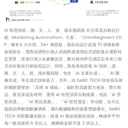
AI 智慧技術，圖、文、人、貨、場全盤賦能 在分眾及自動化行
銷（Marketing Automation）方面，「OmniSegment CD
P」擁有4 大分類、34+ 種節點，能自由設計超過 10 億種顧客
旅程組合，電商品牌的行銷人員能夠透過拖拉式節點後台選取特
定受眾，並進行個人化參數設定，數分鐘內即完成設定未來三個
月的自動化行銷旅程設計。同時，因為系統搭載 AI 技術，讓
圖、文、人、貨、場全盤賦能，包含「AI 文案生成」、「AI 圖
像生成」等生成式技術嵌入，另外，由 beBit TECH 技術長高偉
鈞獨家開發的 「高博 AI 模組」，能針對高購買力會員、潛力商
品、發送渠道及時間，運用 AI 智慧演算自動推薦，包括「AI 受
眾篩選」、「AI 商品推薦」、「AI 智慧發送」等功能，全方位
協助品牌解鎖數據價值，邁向數據驅動的顧客體驗優化。beBit
TECH 內部數據也顯示，經過 AI 模組推薦的成效，轉換率平均
為一般成效的 5 倍以上、總轉換金額可達 2 倍以上。