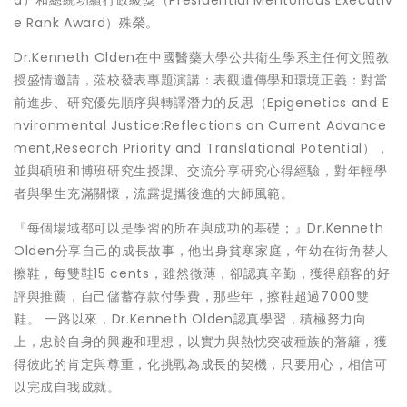
e Rank Award）殊榮。
Dr.Kenneth Olden在中國醫藥大學公共衛生學系主任何文照教
授盛情邀請，蒞校發表專題演講：表觀遺傳學和環境正義：對當
前進步、研究優先順序與轉譯潛力的反思（Epigenetics and E
nvironmental Justice:Reflections on Current Advance
ment,Research Priority and Translational Potential），
並與碩班和博班研究生授課、交流分享研究心得經驗，對年輕學
者與學生充滿關懷，流露提攜後進的大師風範。
『每個場域都可以是學習的所在與成功的基礎；』Dr.Kenneth
Olden分享自己的成長故事，他出身貧寒家庭，年幼在街角替人
擦鞋，每雙鞋15 cents，雖然微薄，卻認真辛勤，獲得顧客的好
評與推薦，自己儲蓄存款付學費，那些年，擦鞋超過7000雙
鞋。 一路以來，Dr.Kenneth Olden認真學習，積極努力向
上，忠於自身的興趣和理想，以實力與熱忱突破種族的藩籬，獲
得彼此的肯定與尊重，化挑戰為成長的契機，只要用心，相信可
以完成自我成就。