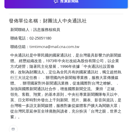
推廣新聞稿
發佈單位名稱：財團法人中央通訊社
新聞聯絡人：訊息服務核稿員
聯絡電話：02-25051180
聯絡信箱：
timtimcna@mail.cna.com.tw
中央通訊社是中華民國的國家通訊社，是台灣最具影響力的新聞媒
體。 經歷組織改造，1973年中央社改組為股份有限公司，以企業
方式經營；隨著民主化發展，1996年依據「中央通訊社設置條
例」改制為財團法人，定位為全民共有的國家通訊社，獨立超然執
行三大法定任務： ．辦理國內外新聞報導業務，服務大眾傳播媒
體。 ．辦理國家對外新聞通訊業務，促進國際對台灣之瞭解。 ．
加強與國際新聞通訊社合作，增進國際新聞交流。 秉持「正確、
領先、客觀、翔實」的基本原則，中央社專業新聞團隊每天以中、
英、日文即時對外發出上千則新聞、照片、圖表、影音與資訊，是
台灣唯一多語文新聞媒體，服務對象從媒體客戶擴大為閱聽大眾；
從台灣民眾延伸至全球僑胞與讀者，充分扮演「台灣之眼，世界之
窗」。