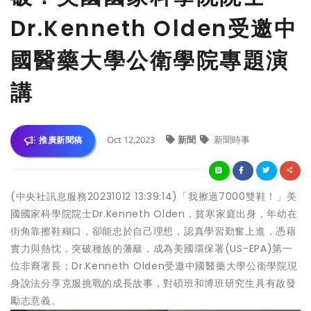
Dr.Kenneth Olden受邀中
國醫藥大學公衛學院專題演
講
Oct 12,2023
新聞
新聞時事
推廣新聞稿
(中央社訊息服務20231012 13:39:14)「我擦過7000雙鞋！」美
國國家科學院院士Dr.Kenneth Olden，貧寒家庭出身，年幼在
街角靠擦鞋糊口，卻能忠於自己理想，認真學習勤奮上進，憑藉
實力與熱忱，突破種族的藩籬，成為美國環保署(US-EPA)第一
位非裔署長；Dr.Kenneth Olden受邀中國醫藥大學公衛學院現
身說法分享克服挑戰的成長故事，對碩班和博班研究生具有啟發
勵志意義。