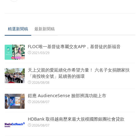
精選新聞稿
最新新聞稿
FLOC唯一基督徒專屬交友APP，基督徒的新福音
2021/03/29
天上父親的愛延續化作希望力量！ 六名子女捐贈家扶
「南投映全號」延續善的循環
2026/08/08
鎧應 AudienceSense 臉部辨識功能上市
2026/08/07
HDBank 取得越南歷來最大規模國際銀團社會貸款
2026/08/07