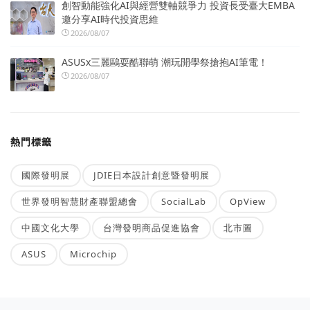
創智動能強化AI與經營雙軸競爭力 投資長受臺大EMBA
邀分享AI時代投資思維
2026/08/07
ASUSx三麗鷗耍酷聯萌 潮玩開學祭搶抱AI筆電！
2026/08/07
熱門標籤
國際發明展
JDIE日本設計創意暨發明展
世界發明智慧財產聯盟總會
SocialLab
OpView
中國文化大學
台灣發明商品促進協會
北市圖
ASUS
Microchip