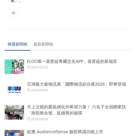
窗」。
精選新聞稿
最新新聞稿
FLOC唯一基督徒專屬交友APP，基督徒的新福音
2021/03/29
亞洲最大級物流展「國際物流綜合展2026」即將登場
2026/08/09
天上父親的愛延續化作希望力量！ 六名子女捐贈家扶
「南投映全號」延續善的循環
2026/08/08
鎧應 AudienceSense 臉部辨識功能上市