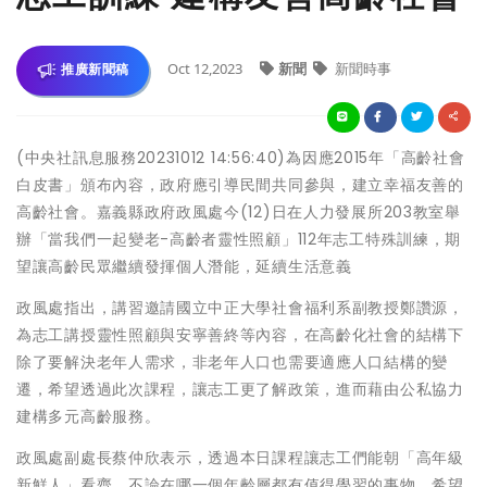
Oct 12,2023
新聞
新聞時事
推廣新聞稿
(中央社訊息服務20231012 14:56:40)為因應2015年「高齡社會
白皮書」頒布內容，政府應引導民間共同參與，建立幸福友善的
高齡社會。嘉義縣政府政風處今(12)日在人力發展所203教室舉
辦「當我們一起變老-高齡者靈性照顧」112年志工特殊訓練，期
望讓高齡民眾繼續發揮個人潛能，延續生活意義
政風處指出，講習邀請國立中正大學社會福利系副教授鄭讚源，
為志工講授靈性照顧與安寧善終等內容，在高齡化社會的結構下
除了要解決老年人需求，非老年人口也需要適應人口結構的變
遷，希望透過此次課程，讓志工更了解政策，進而藉由公私協力
建構多元高齡服務。
政風處副處長蔡仲欣表示，透過本日課程讓志工們能朝「高年級
新鮮人」看齊，不論在哪一個年齡層都有值得學習的事物，希望