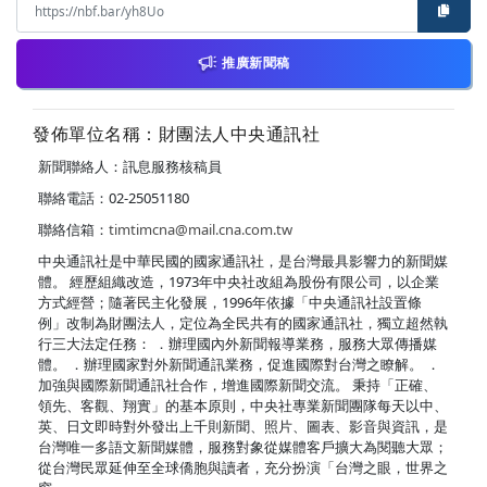
推廣新聞稿
發佈單位名稱：財團法人中央通訊社
新聞聯絡人：訊息服務核稿員
聯絡電話：02-25051180
聯絡信箱：
timtimcna@mail.cna.com.tw
中央通訊社是中華民國的國家通訊社，是台灣最具影響力的新聞媒
體。 經歷組織改造，1973年中央社改組為股份有限公司，以企業
方式經營；隨著民主化發展，1996年依據「中央通訊社設置條
例」改制為財團法人，定位為全民共有的國家通訊社，獨立超然執
行三大法定任務： ．辦理國內外新聞報導業務，服務大眾傳播媒
體。 ．辦理國家對外新聞通訊業務，促進國際對台灣之瞭解。 ．
加強與國際新聞通訊社合作，增進國際新聞交流。 秉持「正確、
領先、客觀、翔實」的基本原則，中央社專業新聞團隊每天以中、
英、日文即時對外發出上千則新聞、照片、圖表、影音與資訊，是
台灣唯一多語文新聞媒體，服務對象從媒體客戶擴大為閱聽大眾；
從台灣民眾延伸至全球僑胞與讀者，充分扮演「台灣之眼，世界之