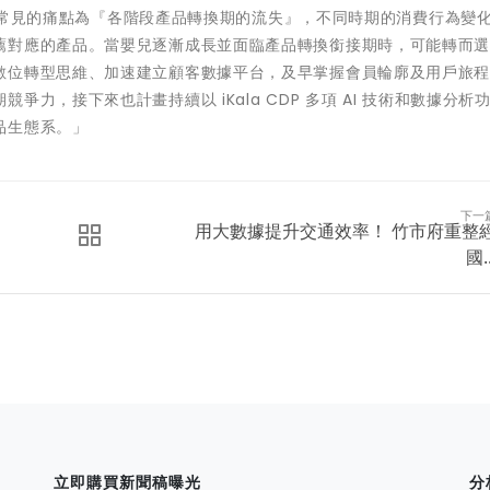
業客戶常見的痛點為『各階段產品轉換期的流失』，不同時期的消費行為變
薦對應的產品。當嬰兒逐漸成長並面臨產品轉換銜接期時，可能轉而
數位轉型思維、加速建立顧客數據平台，及早掌握會員輪廓及用戶旅
力，接下來也計畫持續以 iKala CDP 多項 AI 技術和數據分析
品生態系。」
下一
用大數據提升交通效率！ 竹市府重整
國..
立即購買新聞稿曝光
分