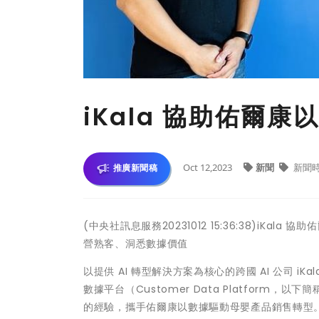
iKala 協助佑爾康
Oct 12,2023
新聞
新聞
推廣新聞稿
(中央社訊息服務20231012 15:36:38)iKala
營熟客、洞悉數據價值
以提供 AI 轉型解決方案為核心的跨國 AI 公司 iK
數據平台（Customer Data Platform，以
的經驗，攜手佑爾康以數據驅動母嬰產品銷售轉型。i