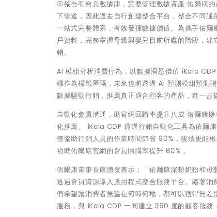
串接自有會員數據庫，完整管理數據資產 佑爾康
下管道，因此過去自行創建整合平台，整合不同通路的
一站式完整體系，有效發揮數據價值。為攜手佑爾康執
戶資料，完整掌握母親與嬰兒目前所處的階段，建
銷。
AI 模組分析消費行為，以數據洞悉價值 iKala
標作為標籤區隔，未來也將透過 AI 預測模組預
數據驅動行銷，推薦真正適合顧客的產品，進一步
自動化會員溝通，助官網回購率提升八成 佑爾康
化推薦。 iKala CDP 透過行銷自動化工具
僅協助行銷人員的作業時間節省 90%，後續更能
功助佑爾康官網的會員回購率提升 80% 。
佑爾康董事長康德發表示：「佑爾康深耕奶粉和母嬰
透過會員資源導入應用程式整合服務平台。隨著消
們希望讓消費者無論在何時何地，都可以獲得無差別的服
服務，與 iKala CDP 一同建立 360 度的