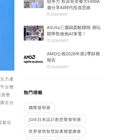
競爭力 投資長受臺大EMBA
邀分享AI時代投資思維
2026/08/07
ASUSx三麗鷗耍酷聯萌 潮玩
開學祭搶抱AI筆電！
2026/08/07
AMD公佈2026年第2季財務
報告
2026/08/07
為主力產
建平台整
熱門標籤
透過整
爾康在台
國際發明展
JDIE日本設計創意暨發明展
客製化
世界發明智慧財產聯盟總會