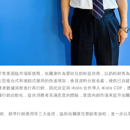
零售業面臨市場新挑戰，佑爾康作為嬰幼兒奶粉提供商，以奶粉銷售
大型複合式和連鎖式藥局的快速增加，會員資料分散各處，雖然已自
洞察進行再行銷，因此決定與 iKala 合作導入 iKala CDP，
踐行銷自動化，提供消費者高滿意度的體驗，鞏固內銷市場來提升佑
、數據分析、精準行銷應用等三大途徑，協助佑爾康完整顧客旅程，進一步以