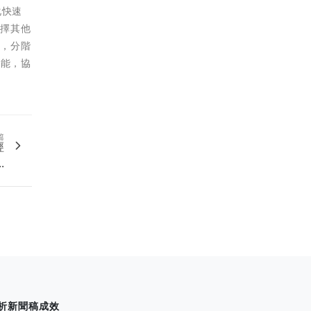
化快速
選擇其他
程，分階
功能，協
篇
經
.
析新聞稿成效