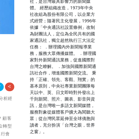
社，是台灣最具影響力的新聞媒
體。 經歷組織改造，1973年中央
社改組為股份有限公司，以企業方
式經營；隨著民主化發展，1996年
依據「中央通訊社設置條例」改制
為財團法人，定位為全民共有的國
家通訊社，獨立超然執行三大法定
任務： ．辦理國內外新聞報導業
務，服務大眾傳播媒體。 ．辦理國
家對外新聞通訊業務，促進國際對
台灣之瞭解。 ．加強與國際新聞通
訊社合作，增進國際新聞交流。 秉
持「正確、領先、客觀、翔實」的
基本原則，中央社專業新聞團隊每
天以中、英、日文即時對外發出上
據分析經
千則新聞、照片、圖表、影音與資
訊，是台灣唯一多語文新聞媒體，
服務對象從媒體客戶擴大為閱聽大
P 顧客
眾；從台灣民眾延伸至全球僑胞與
讀者，充分扮演「台灣之眼，世界
數位轉型
之窗」。
進行會