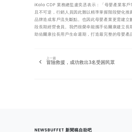
iKala CDP 業務總監盧奕丞表示：「母嬰產
且不可逆，行銷人員因此難以精準掌握階段變化推
品牌造成客戶流失斷點。也因此母嬰產業更需建立
段長期經營會員。我們很榮幸能攜手佑爾康建立長期競爭
助佑爾康拉長用戶生命週期，打造最完整的母嬰產
上一篇
冒險救援，成功救出3名受困民眾
NEWSBUFFET 新聞稿自助吧