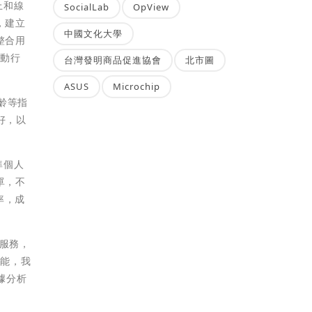
上和線
SocialLab
OpView
，建立
中國文化大學
整合用
驅動行
台灣發明商品促進協會
北市圖
ASUS
Microchip
年齡等指
好，以
準個人
單，不
率，成
運服務，
技能，我
據分析