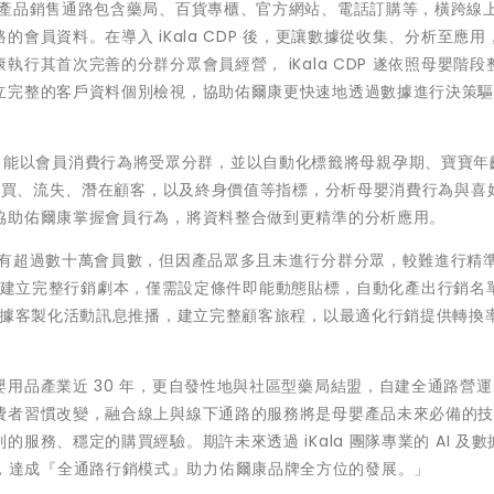
的產品銷售通路包含藥局、百貨專櫃、官方網站、電話訂購等，橫跨線
會員資料。在導入 iKala CDP 後，更讓數據從收集、分析至應用
行其首次完善的分群分眾會員經營， iKala CDP 遂依照母嬰階段
立完整的客戶資料個別檢視，協助佑爾康更快速地透過數據進行決策
 CDP 能以會員消費行為將受眾分群，並以自動化標籤將母親孕期、寶寶
測購買、流失、潛在顧客，以及終身價值等指標，分析母嬰消費行為與喜
協助佑爾康掌握會員行為，將資料整合做到更精準的分析應用。
擁有超過數十萬會員數，但因產品眾多且未進行分群分眾，較難進行精
為佑爾康建立完整行銷劇本，僅需設定條件即能動態貼標，自動化產出行銷名
根據客製化活動訊息推播，建立完整顧客旅程，以最適化行銷提供轉換
用品產業近 30 年，更自發性地與社區型藥局結盟，自建全通路營
費者習慣改變，融合線上與線下通路的服務將是母嬰產品未來必備的
務、穩定的購買經驗。期許未來透過 iKala 團隊專業的 AI 及數
顧客服務，達成『全通路行銷模式』助力佑爾康品牌全方位的發展。」