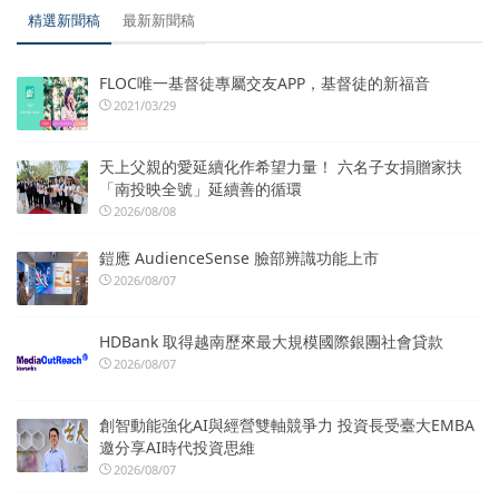
精選新聞稿
最新新聞稿
FLOC唯一基督徒專屬交友APP，基督徒的新福音
2021/03/29
天上父親的愛延續化作希望力量！ 六名子女捐贈家扶
「南投映全號」延續善的循環
2026/08/08
鎧應 AudienceSense 臉部辨識功能上市
2026/08/07
HDBank 取得越南歷來最大規模國際銀團社會貸款
2026/08/07
創智動能強化AI與經營雙軸競爭力 投資長受臺大EMBA
邀分享AI時代投資思維
2026/08/07