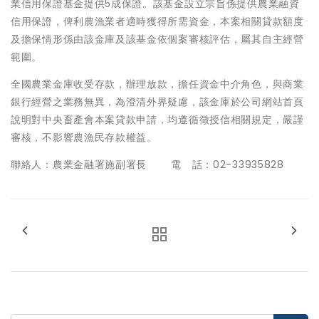
業信用保證基金提供5成保證。該基金設立宗旨係提供農業融資
信用保證，俾利農漁業者適時獲得所需資金，本案相關貸款額度
及擔保情形係由該金庫及該基金依個案審核評估，屬其自主經營
範圍。
全國農業金庫收受存款，辦理放款，擔任資金中介角色，與商業
銀行經營之業務無異，為澄清外界疑慮，該金庫於公司網站首頁
說明對中央畜產會本案貸款申請，均遵循徵授信相關規定，嚴謹
審核，不影響農漁民存款權益。
聯絡人：農業金融署施副署長 電 話：02-33935828