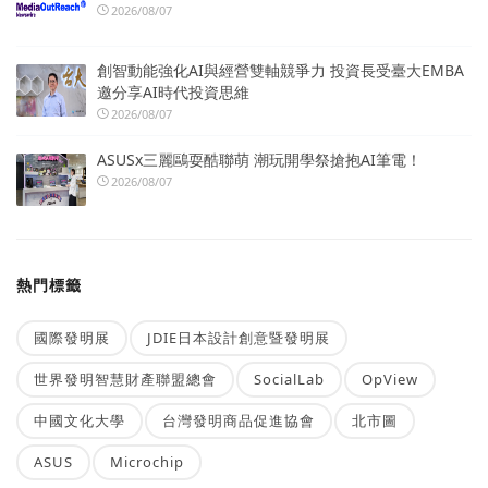
2026/08/07
創智動能強化AI與經營雙軸競爭力 投資長受臺大EMBA
邀分享AI時代投資思維
2026/08/07
ASUSx三麗鷗耍酷聯萌 潮玩開學祭搶抱AI筆電！
2026/08/07
熱門標籤
國際發明展
JDIE日本設計創意暨發明展
世界發明智慧財產聯盟總會
SocialLab
OpView
中國文化大學
台灣發明商品促進協會
北市圖
ASUS
Microchip