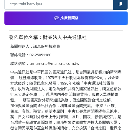
推廣新聞稿
發佈單位名稱：財團法人中央通訊社
新聞聯絡人：訊息服務核稿員
聯絡電話：02-25051180
聯絡信箱：
timtimcna@mail.cna.com.tw
中央通訊社是中華民國的國家通訊社，是台灣最具影響力的新聞媒
體。 經歷組織改造，1973年中央社改組為股份有限公司，以企業
方式經營；隨著民主化發展，1996年依據「中央通訊社設置條
例」改制為財團法人，定位為全民共有的國家通訊社，獨立超然執
行三大法定任務： ．辦理國內外新聞報導業務，服務大眾傳播媒
體。 ．辦理國家對外新聞通訊業務，促進國際對台灣之瞭解。 ．
加強與國際新聞通訊社合作，增進國際新聞交流。 秉持「正確、
領先、客觀、翔實」的基本原則，中央社專業新聞團隊每天以中、
英、日文即時對外發出上千則新聞、照片、圖表、影音與資訊，是
台灣唯一多語文新聞媒體，服務對象從媒體客戶擴大為閱聽大眾；
從台灣民眾延伸至全球僑胞與讀者，充分扮演「台灣之眼，世界之