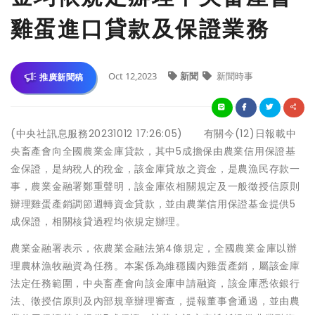
雞蛋進口貸款及保證業務
Oct 12,2023
新聞
新聞時事
推廣新聞稿
(中央社訊息服務20231012 17:26:05) 有關今(12)日報載中
央畜產會向全國農業金庫貸款，其中5成擔保由農業信用保證基
金保證，是納稅人的稅金，該金庫貸放之資金，是農漁民存款一
事，農業金融署鄭重聲明，該金庫依相關規定及一般徵授信原則
辦理雞蛋產銷調節週轉資金貸款，並由農業信用保證基金提供5
成保證，相關核貸過程均依規定辦理。
農業金融署表示，依農業金融法第4條規定，全國農業金庫以辦
理農林漁牧融資為任務。本案係為維穩國內雞蛋產銷，屬該金庫
法定任務範圍，中央畜產會向該金庫申請融資，該金庫悉依銀行
法、徵授信原則及內部規章辦理審查，提報董事會通過，並由農