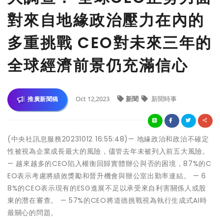
對來自地緣政治壓力在內的
多重挑戰 CEO對未來三年的
全球經濟前景仍充滿信心
Oct 12,2023
新聞
新聞時事
推廣新聞稿
(中央社訊息服務20231012 16:55:48)— 地緣政治和政治不確定
性被視為企業成長最大的風險，儘管去年未被列入前五大風險。
— 越來越多的CEO陷入權衡回歸實體辦公與否的困境，87%的C
EO表示考慮將績效獎勵和晉升機會與辦公室出勤率連結。 — 6
8%的CEO表示現有的ESG進展不足以承受來自利害關係人或股
東的潛在審查。 — 57%的CEO將道德挑戰視為執行生成式AI時
最關心的問題。