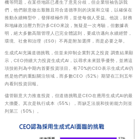
機等問題，在某些地區已產生了意見分歧，但企業領袖告訴我
們，他們願意做出艱難且符合道德準則的決策和立場，以確保在
推動永續轉型中，發揮積極作用，並使每個人受益。他說，財務
和地緣政治壓力對許多CEO來說，無疑是一次考驗，但數據表
明，絕大多數高階管理人已完全體認到，要成功邁向永續經營，
環境、社會和治理（ESG）不再是附加選擇，而是必要之舉。
生成式AI充滿道德挑戰，但並未抑制企業對其之投資 調查結果顯
示，CEO持續大力投資生成式AI，以尋求未來競爭優勢，並將這
項技術列為中期內首要投資項目。有70%的CEO表示生成式AI仍
然是他們的重點關注領域，而多數CEO（52%）期望在三到五年
內看到投資回報。
儘管願意大力推進投資，但道德挑戰是CEO在應用生成式AI的最
大擔憂。其次是執行成本（55%），而缺乏法規和技術能力則並
列第三（50%）。