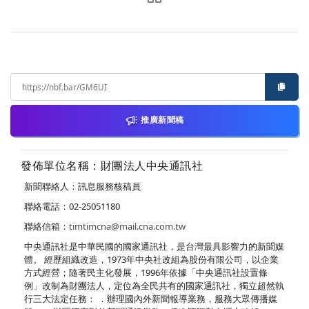
推廣新聞稿
發佈單位名稱：財團法人中央通訊社
新聞聯絡人：訊息服務核稿員
聯絡電話：02-25051180
聯絡信箱：
timtimcna@mail.cna.com.tw
中央通訊社是中華民國的國家通訊社，是台灣最具影響力的新聞媒
體。 經歷組織改造，1973年中央社改組為股份有限公司，以企業
方式經營；隨著民主化發展，1996年依據「中央通訊社設置條
例」改制為財團法人，定位為全民共有的國家通訊社，獨立超然執
行三大法定任務： ．辦理國內外新聞報導業務，服務大眾傳播媒