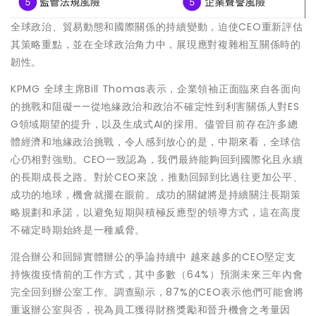
全球政治、貿易動態和國際關係的持續變動，迫使CEO重新評估
其策略重點，並在全球政治角力中，展現應對複雜相互關係時的
韌性。
KPMG 全球主席Bill Thomas表示，企業領袖正面臨來自各面向
的挑戰和阻礙——從地緣政治和政治不確定性到利害關係人對ES
G領域期望的提升，以及生成式AI的採用。儘管目前存在許多總
體經濟和地緣政治挑戰，令人感到放心的是，中期來看，全球信
心仍相對強勁。CEO一致認為，我們最終能夠回到國際化且永續
的長期成長之路。對於CEO來說，推動回歸到比過往更加公平、
成功的地球，機會就擺在眼前。成功的關鍵將是持續關注長期策
略規劃和承諾，以避免短期與積極反應型的領導方式，這在高度
不確定時期始終是一種威脅。
混合辦公和回歸實體辦公的爭論持續中 越來越多的CEO堅定支
持恢復疫情前的工作方式，其中多數（64%）預測未來三年內會
完全回到辦公室工作。調查顯示，87%的CEO表示他們可能會將
重返辦公室與否，視為員工獲得財務獎勵和晉升機會之考量因