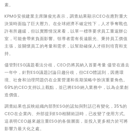
素。
KPMG安侯建業主席陳俊光表示，調查結果顯示CEO在應對重大
決策時面臨了巨大壓力。在全球經濟不確定性下，人才爭奪戰也
許有所趨緩，但以實際情況來看，以單一標準要求員工重返辦公
室，可能會帶來負面影響。領導者需有長遠眼光、秉持員工價值
主張，並關懷員工的考量和需求，以幫助確保人才得到培育和支
持。
儘管對ESG議題看法分歧，CEO仍將其納入首要考量 儘管在過去
一年中，針對ESG議題討論日趨分歧，但CEO體認到，因應環
境、社會和治理問題仍在企業營運和長期策略中扮演重要角色。
69%的CEO支持以上觀點，並已將ESG納入業務中，以為企業創
造價值。
調查結果也反映組織內部對ESG的認知與對話已有變化，35%的
CEO在企業內、外部提到ESG相關術語時，已改變了使用方式。
這表明CEO越來越注重ESG的各個層面，並投入更多精力於可將
影響力最大化之處。