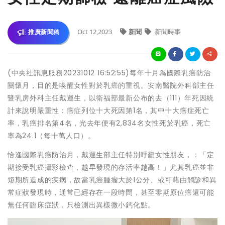
Oct 12,2023
新聞
新聞時事
推廣新聞稿
(中央社訊息服務20231012 16:52:55)每年十月為國際乳癌防治
關懷月，目的是喚醒女性對於乳癌的重視。安南醫院外科部主任
暨乳房外科主任戴運生，以衛福部最新公布的去（111）年死因統
計來說明嚴重性：癌症列位十大死因第1名，其中十大癌症死亡
率，乳癌排名第4名，光去年便有2,834名女性死於乳癌，死亡
率為24.1（每十萬人口）。
恰逢國際乳癌防治月，戴運生部主任特別呼籲女性朋友，：「定
期接受乳癌攝影檢查，越早發現的存活率越高！」尤其乳癌並非
短期所造成的疾病，故當乳癌腫瘤大於1公分、或可藉由觸診和異
常症狀發現時，通常已經存在一段時間，甚至零期原位癌還可能
無任何臨床症狀，只檢測出異樣微小鈣化點。