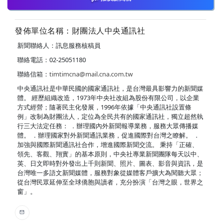
發佈單位名稱：財團法人中央通訊社
新聞聯絡人：訊息服務核稿員
聯絡電話：02-25051180
聯絡信箱：
timtimcna@mail.cna.com.tw
中央通訊社是中華民國的國家通訊社，是台灣最具影響力的新聞媒
體。 經歷組織改造，1973年中央社改組為股份有限公司，以企業
方式經營；隨著民主化發展，1996年依據「中央通訊社設置條
例」改制為財團法人，定位為全民共有的國家通訊社，獨立超然執
行三大法定任務： ．辦理國內外新聞報導業務，服務大眾傳播媒
體。 ．辦理國家對外新聞通訊業務，促進國際對台灣之瞭解。 ．
加強與國際新聞通訊社合作，增進國際新聞交流。 秉持「正確、
領先、客觀、翔實」的基本原則，中央社專業新聞團隊每天以中、
英、日文即時對外發出上千則新聞、照片、圖表、影音與資訊，是
台灣唯一多語文新聞媒體，服務對象從媒體客戶擴大為閱聽大眾；
從台灣民眾延伸至全球僑胞與讀者，充分扮演「台灣之眼，世界之
窗」。