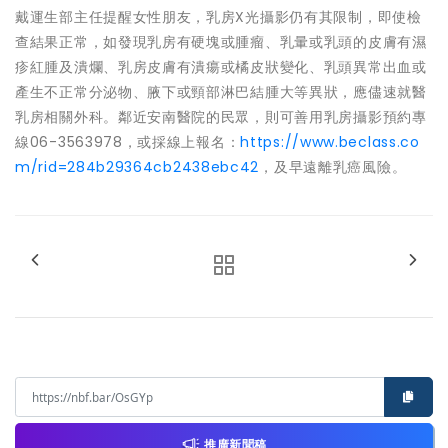
戴運生部主任提醒女性朋友，乳房X光攝影仍有其限制，即使檢
查結果正常，如發現乳房有硬塊或腫瘤、乳暈或乳頭的皮膚有濕
疹紅腫及潰爛、乳房皮膚有潰瘍或橘皮狀變化、乳頭異常出血或
產生不正常分泌物、腋下或頸部淋巴結腫大等異狀，應儘速就醫
乳房相關外科。鄰近安南醫院的民眾，則可善用乳房攝影預約專
線06-3563978，或採線上報名：
https://www.beclass.co
m/rid=284b29364cb2438ebc42
，及早遠離乳癌風險。
推廣新聞稿