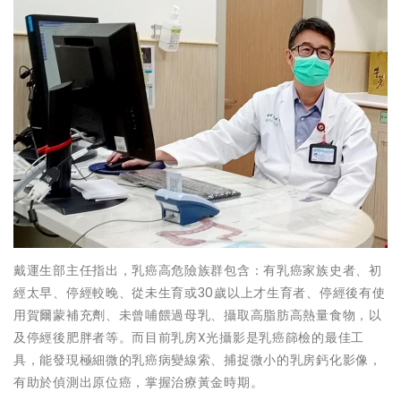
戴運生部主任指出，乳癌高危險族群包含：有乳癌家族史者、初
經太早、停經較晚、從未生育或30歲以上才生育者、停經後有使
用賀爾蒙補充劑、未曾哺餵過母乳、攝取高脂肪高熱量食物，以
及停經後肥胖者等。而目前乳房X光攝影是乳癌篩檢的最佳工
具，能發現極細微的乳癌病變線索、捕捉微小的乳房鈣化影像，
有助於偵測出原位癌，掌握治療黃金時期。