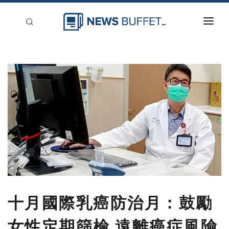
回到首頁
新聞稿分類
登入
刊登
十月國際乳癌防治月：鼓勵
女性定期篩檢 遠離癌症風險