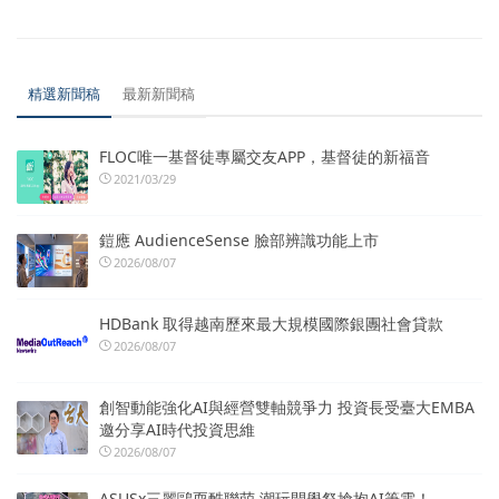
精選新聞稿
最新新聞稿
FLOC唯一基督徒專屬交友APP，基督徒的新福音
2021/03/29
鎧應 AudienceSense 臉部辨識功能上市
2026/08/07
HDBank 取得越南歷來最大規模國際銀團社會貸款
2026/08/07
創智動能強化AI與經營雙軸競爭力 投資長受臺大EMBA
邀分享AI時代投資思維
2026/08/07
ASUSx三麗鷗耍酷聯萌 潮玩開學祭搶抱AI筆電！