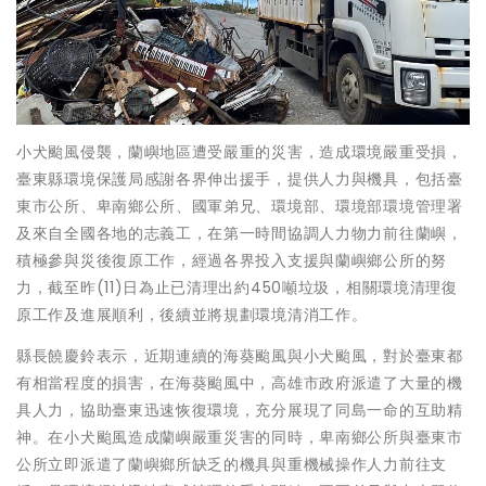
小犬颱風侵襲，蘭嶼地區遭受嚴重的災害，造成環境嚴重受損，
臺東縣環境保護局感謝各界伸出援手，提供人力與機具，包括臺
東市公所、卑南鄉公所、國軍弟兄、環境部、環境部環境管理署
及來自全國各地的志義工，在第一時間協調人力物力前往蘭嶼，
積極參與災後復原工作，經過各界投入支援與蘭嶼鄉公所的努
力，截至昨(11)日為止已清理出約450噸垃圾，相關環境清理復
原工作及進展順利，後續並將規劃環境清消工作。
縣長饒慶鈴表示，近期連續的海葵颱風與小犬颱風，對於臺東都
有相當程度的損害，在海葵颱風中，高雄市政府派遣了大量的機
具人力，協助臺東迅速恢復環境，充分展現了同島一命的互助精
神。在小犬颱風造成蘭嶼嚴重災害的同時，卑南鄉公所與臺東市
公所立即派遣了蘭嶼鄉所缺乏的機具與重機械操作人力前往支