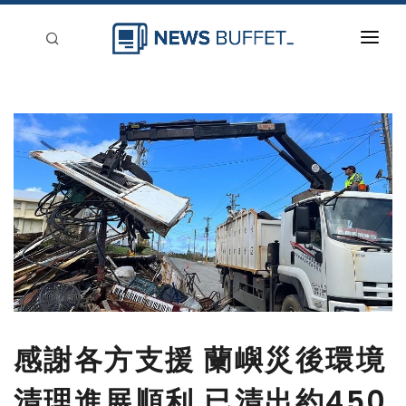
回到首頁
新聞稿分類
登入
刊登
感謝各方支援 蘭嶼災後環境
清理進展順利 已清出約450