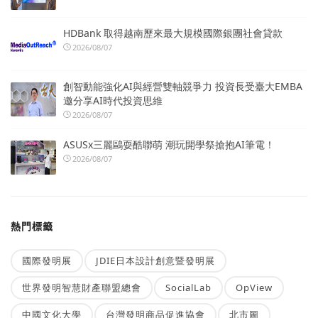
HDBank 取得越南歷來最大規模國際銀團社會貸款
2026/08/07
創智動能強化AI與經營雙軸競爭力 投資長受臺大EMBA
邀分享AI時代投資思維
2026/08/07
ASUSx三麗鷗耍酷聯萌 潮玩開學祭搶抱AI筆電！
2026/08/07
熱門標籤
國際發明展
JDIE日本設計創意暨發明展
世界發明智慧財產聯盟總會
SocialLab
OpView
中國文化大學
台灣發明商品促進協會
北市圖