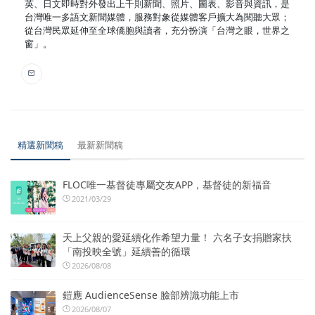
英、日文即時對外發出上千則新聞、照片、圖表、影音與資訊，是
台灣唯一多語文新聞媒體，服務對象從媒體客戶擴大為閱聽大眾；
從台灣民眾延伸至全球僑胞與讀者，充分扮演「台灣之眼，世界之
窗」。
精選新聞稿
最新新聞稿
FLOC唯一基督徒專屬交友APP，基督徒的新福音
2021/03/29
天上父親的愛延續化作希望力量！ 六名子女捐贈家扶
「南投映全號」延續善的循環
2026/08/08
鎧應 AudienceSense 臉部辨識功能上市
2026/08/07