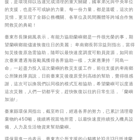
援，是環境得以迅速完成清理的重大關鍵，國軍弟兄與中央單位
的支援，也是不可或缺的力量。每一份力量，都是溫暖，這次的
災情，更呈現了全縣公務機關、各單位及民間團體等跨域合作無
間救災的典範！
臺東市長陳銘風表示，有能力協助蘭嶼鄉是一件很光榮的事，期
望蘭嶼鄉能儘速恢復往日的美麗； 卑南鄉長郭宗益則指出，當得
知災後復原急需協助，隨即以最快速度調度可動員資源，如同前
次臺東遭遇海葵颱風獲得各界協助一樣，大家應秉持「同島一
命」一起盡力投入這次蘭嶼的救災支援工作，前往支援的卑南鄉
公所陳姓隊員說，日前臺東災後復原受到高雄的幫助，覺得很感
謝，這次可以換我們以同樣的模式互相協助，希望蘭嶼可以度過
這次災難，人們一切都平安，趕快恢復以往的日常生活，「蘭嶼
加油!」
臺東縣環保局指出，截至昨日，經過各界的努力，已累計清理廢
棄物約450噸，後續將視當地所需，以最快速度持續投入機具設
備、人力及生活物資來幫助蘭嶼。
環保局進一步表示，臺東市公所支援的山貓將於10月13日抵達蘭