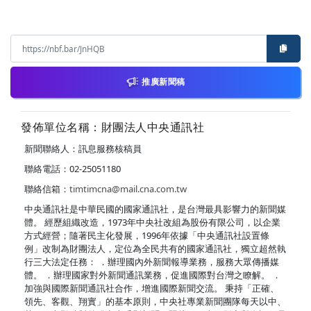
推廣新聞稿
發佈單位名稱：財團法人中央通訊社
新聞聯絡人：訊息服務核稿員
聯絡電話：02-25051180
聯絡信箱：
timtimcna@mail.cna.com.tw
中央通訊社是中華民國的國家通訊社，是台灣最具影響力的新聞媒
體。 經歷組織改造，1973年中央社改組為股份有限公司，以企業
方式經營；隨著民主化發展，1996年依據「中央通訊社設置條
例」改制為財團法人，定位為全民共有的國家通訊社，獨立超然執
行三大法定任務： ．辦理國內外新聞報導業務，服務大眾傳播媒
體。 ．辦理國家對外新聞通訊業務，促進國際對台灣之瞭解。 ．
加強與國際新聞通訊社合作，增進國際新聞交流。 秉持「正確、
領先、客觀、翔實」的基本原則，中央社專業新聞團隊每天以中、