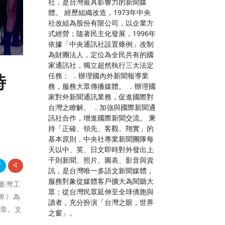
社，是台灣最具影響力的新聞媒
體。 經歷組織改造，1973年中央
社改組為股份有限公司，以企業方
式經營；隨著民主化發展，1996年
依據「中央通訊社設置條例」改制
為財團法人，定位為全民共有的國
家通訊社，獨立超然執行三大法定
任務： ．辦理國內外新聞報導業
時
務，服務大眾傳播媒體。 ．辦理國
家對外新聞通訊業務，促進國際對
台灣之瞭解。 ．加強與國際新聞通
訊社合作，增進國際新聞交流。 秉
持「正確、領先、客觀、翔實」的
基本原則，中央社專業新聞團隊每
天以中、英、日文即時對外發出上
千則新聞、照片、圖表、影音與資
訊，是台灣唯一多語文新聞媒體，
服務對象從媒體客戶擴大為閱聽大
立臺灣工
眾；從台灣民眾延伸至全球僑胞與
界》為
讀者，充分扮演「台灣之眼，世界
篇章。文
之窗」。