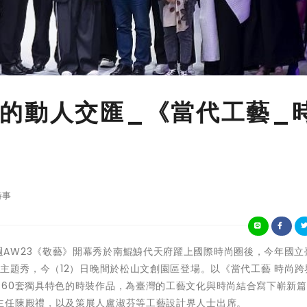
的動人交匯_《當代工藝_
時事
繼臺北時裝週AW23《敬藝》開幕秀於南鯤鯓代天府躍上國際時尚圈後，今年國
藝主題秀，今（12）日晚間於松山文創園區登場。以《當代工藝 時尚跨
，60套獨具特色的時裝作品，為臺灣的工藝文化與時尚結合寫下嶄新
主任陳殿禮，以及策展人盧淑芬等工藝設計界人士出席。