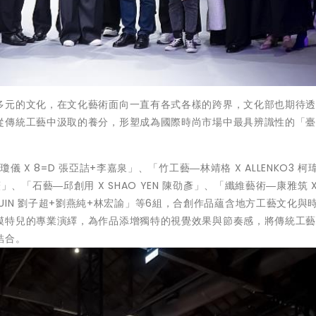
多元的文化，在文化藝術面向一直有各式各樣的跨界，文化部也期待
從傳統工藝中汲取的養分，形塑成為國際時尚市場中最具辨識性的「
X 8=D 張亞詰+李嘉泉」、「竹工藝―林靖格 X ALLENKO3 柯
黃薇」、「石藝―邱創用 X SHAO YEN 陳劭彥」、「纖維藝術―康雅筑 X
X UUIN 劉子超+劉燕純+林宏諭」等6組，合創作品蘊含地方工藝文化與
模特兒的專業演繹，為作品添增獨特的視覺效果與節奏感，將傳統工
結合。