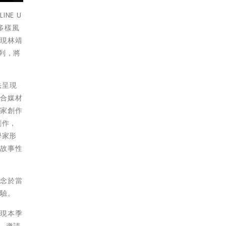
NE U
多樣風
展現林靖
系列，將
法呈現
複合媒材
藝家創作
創作，
學家形
富故事性
理念於當
體驗。
呈現本季
片，邀請