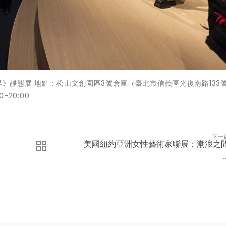
界》靜態展 地點：松山文創園區3號倉庫（臺北市信義區光復南路133號
-20:00
下一
美國紐約亞洲女性藝術家聯展：潮浪之
.