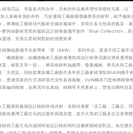
組張亞詰、李嘉泉共同合作，共創的作品兼具理性和感性元素，以「LI
量加入多種有洞的布料，巧妙運用工藝家鍾瓊儀擅長的材料，賦予服裝
作，將傳統工藝與現代藝術交織在服裝中，呈現出多元包容的風采，
純藝術背景的服裝設計師黃薇攜手創作「Blue Collection」
為靈感，呈現出柔韌與堅韌的視覺效果。
計師陳紹彥攜手共創帶來「璞（RAW）」系列作品，透過不同工藝手
；「纖維藝術」由纖維藝術工藝家康雅筑與設計師唐宗謙以擅長運用
材質，材質主宰一切」，將回收材料如織帶、廢棄纖維、舊毛衣與工
「天然染」則由從事染纖工藝創作多年的工藝家林潔怡與UUIN攜手
，透過混搭的方式演繹當代女性多樣風貌，UUIN獨具巧思地將植物
重新編排植物，並將其印在真絲、純棉等天然素材上，營造出獨特且
次工藝家與服裝設計師的跨域共創，並期待落實「活工藝．工藝活」
續創造臺灣工藝文化的話題性與識別度，提升大眾的工藝及生活美學
藝師的工藝文化內涵與時裝設計師的時尚語彙展開精彩對話。為完整
號倉庫《當代工藝 時尚跨界》靜態展，展覽中同步放映策展歷程紀錄影