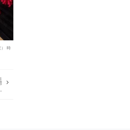
） 時
篇
間
..