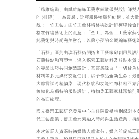
「纖維編織」由纖維編織工藝家鍾瓊儀與設計師雙人
P（排隊）」為靈感，詮釋服裝輪廓和結構，並大
貌；「竹工藝」由竹工藝林靖格與設計師柯瑋倫合
格在竹編藝術上的創意；「金工」為金工工藝家蘇小夢與
純藝術與時尚完美融合，以蘇小夢的金屬編織藝術
「石藝」區則由璞石藝術開拓者工藝家邱創用與設
石藝特點和可塑性，深入探索工藝材料及服裝本質
的專業技巧共同創造設計，其靈感源自「一切皆為
材料等多元媒材交融使用，賦予作品全新生命；最後
大膽嘗試將植物染、現代格紋和功能性布料相互結合
象轉化為獨特的服裝設計，植物染工藝家林潔怡則
的布面紋理。
國立臺灣工藝研究發展中心主任陳殿禮特別感謝本
代工藝產業，使工藝元素融入時尚與生活產業，持
本次策展人資深時尚媒體人盧淑芬，媒合並促成工
工藝主題秀，10月13日至16日在松山文創園區3