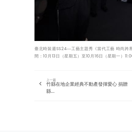
臺北時裝週SS24―工藝主題秀《當代工藝 時尚跨
間：10月13日（星期五）至10月16日（星期一）11:00
上一篇
竹縣在地企業經典不動產發揮愛心 捐贈
縣...