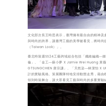
文化部次長王時思表示，臺灣擁有最自由的精神及
與時尚的跨界，讓臺灣工藝的美學被看見，將時尚
（Taiwan Look）」。
臺北時裝週SS24工藝跨域組合包括「纖維編織―鍾瓊儀 
倫」、「金工―蘇小夢 X Jamie Wei Huang 
GTSUNGCHIEN 唐宗謙」、「天然染―林潔怡 
計的實驗風格。策展團隊特地安排動態走秀，藉由
領到時裝舞台，讓大眾看見工藝與時尚的多重實驗