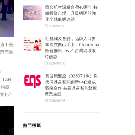
聯合航空深耕台灣40週年 持
續投資市場、升級機隊並強
化全球航網連結
2026/08/06
社群觸及會變，品牌入口要
掌握在自己手上：Cloudmax
透過工藝
匯智推出 .tw／.台灣網域限
臺灣面貌
時優惠
2026/08/06
瑋
真健康醫療（02697.HK）與
 TAN
天津具身智能創新中心達成
時尚設
戰略合作 共建具身智能醫療
產業生態
藝文化引
2026/08/06
熱門標籤