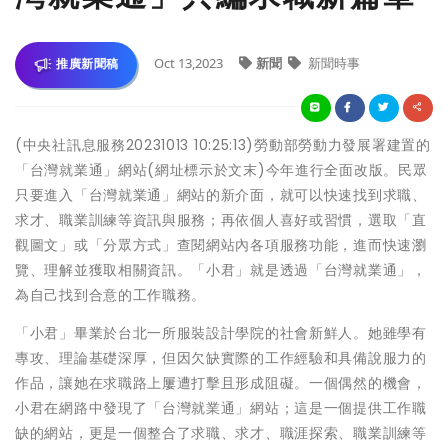
Oct 13,2023
新聞
新聞時事
推廣新聞稿
(中央社訊息服務20231013 10:25:13)勞動部勞動力發展署建置的
「台灣就業通」網站(網址標示於文末)今年進行全面改版。民眾
只要進入「台灣就業通」網站的新介面，就可以快速找到求職、
求才、職業訓練等資訊與服務；再依個人喜好或習慣，選取「直
觀圖文」或「分眾方式」查閱網站內各項服務功能，進而快速瀏
覽、理解並獲取相關資訊。「小君」就是透過「台灣就業通」，
為自己找到合意的工作職務。
「小君」畢業於台北一所服裝設計學院的社會新鮮人。她雖學有
專攻、理論基礎深厚，但因欠缺實際的工作經驗和具備說服力的
作品，讓她在求職路上屢遭打擊且形成阻礙。一個偶然的機會，
小君在網路中發現了「台灣就業通」網站；這是一個提供工作職
缺的網站，更是一個整合了求職、求才、職涯探索、職業訓練等