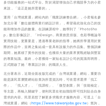
多功能服務的一站式平台。對於渴望增強自己求職競爭力的小君
來說，「這正是她所需要的」。
運用「台灣就業通」網站內的「職業訓練整合網」，小君報名參
加北分署「數位媒體商業行銷設計班」，希望藉此強化自己的技
能和增加作品的數量。在訓練課程中，她學到了「PhotoSho
p」數位影像設計、「InDesign」商業創意排版、色彩學概論等
實用技能，更重要是，透過專業老師的指導，她將所學運用於實
際的作品中，並將之集結成一套具有說服力的作品集。整個訓練
期間，她累積了實作的技能，也獲得大量的業界實戰經驗與豐富
的專業知識。最終，小君獲得一家知名設計公司的賞識而聘用，
正式開啟了她「專業設計師」的職涯人生。
北分署表示，近期全面改版完成的「台灣就業通」網站，重要功
能是讓民眾瀏覽網站欲查詢所需資訊時，可依需求選擇「找工
作」、「找人才」、「找課程」、「微型創業」與「技能檢定」
等主題，再輸入關鍵字，便利民眾在初始階段即可找到貼合自身
需求的內容。民眾若想了解更多求職求才服務內容，可逕上「台
灣就業通」網站（
https://www.taiwanjobs.gov.tw
）查詢，