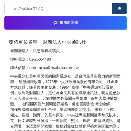
推廣新聞稿
發佈單位名稱：財團法人中央通訊社
新聞聯絡人：訊息服務核稿員
聯絡電話：02-25051180
聯絡信箱：
timtimcna@mail.cna.com.tw
中央通訊社是中華民國的國家通訊社，是台灣最具影響力的新聞媒
體。 經歷組織改造，1973年中央社改組為股份有限公司，以企業
方式經營；隨著民主化發展，1996年依據「中央通訊社設置條
例」改制為財團法人，定位為全民共有的國家通訊社，獨立超然執
行三大法定任務： ．辦理國內外新聞報導業務，服務大眾傳播媒
體。 ．辦理國家對外新聞通訊業務，促進國際對台灣之瞭解。 ．
加強與國際新聞通訊社合作，增進國際新聞交流。 秉持「正確、
領先、客觀、翔實」的基本原則，中央社專業新聞團隊每天以中、
英、日文即時對外發出上千則新聞、照片、圖表、影音與資訊，是
台灣唯一多語文新聞媒體，服務對象從媒體客戶擴大為閱聽大眾；